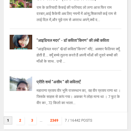
राम के फ़रियादी कैकई की फरियाद लो लगा आज फिर राम
दरबार,आई कैकेयी अब लिए नयनों में आंसू,शिकायतें कई राम से
लाई दिल में,और पूछे राम से अपराध अपने,क्यों द...
"आइडियल मदर" - डॉ कविता"किरण" की लंबी कविता
"आइडियल मदर" ©डॉ कविता"किरण" माँएं.. अक्सर फैलियर क्यूँ
होती हैं.... क्यूँ बच्चे तुलना करते हैं अपनी माँओं की दूसरे बच्चों की
माँओं के साथ.. उन्हें ...
प्रीति शर्मा "असीम " की कविताएँ
महाराणा प्रताप वीर भूमि राजस्थान का, वह वीर प्रताप राणा था ।
जिसके साहस से कांप गया। अकबर ने लोहा माना था । 7 फुट के
वीर का , 72 किलो का भाला...
1
2
3
...
2349
7
/ 16442 POSTS