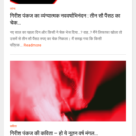
व्यंग्य
गिरीश पंकज का व्यंग्यात्मक नववर्षाभिनंदन : तीन सौ पैंसठ का
चेक…
नए साल का पहला दिन और किसी ने चेक भेज दिया...? वाह..? मैंने लिफाफा खोला तो
उसमें से तीन सौ पैंसठ रुपए का चेक निकला। मैं समझ गया कि किसी
पत्रिक...
Readmore
कविता
गिरीश पंकज की कविता – हो ये नूतन वर्ष मंगल…