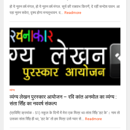
हो ये नूतन वर्ष मंगल, हो ये नूतन वर्ष मंगल. सूर्य की रक्ताभ किरणें, दे रहीं सन्देश पावन. आ
रहा नूतन सवेरा, दृश्य होगा मनलुभावन. द...
Readmore
व्यंग्य
व्यंग्य लेखन पुरस्कार आयोजन – रवि कांत अनमोल का व्यंग्य :
संता सिँह का नववर्ष संकल्प
(प्रविष्टि क्रमांक - 51) स्कूल के दिनों में मेरा एक मित्र था-संता सिँह 'हट के'। नाम तो
उसका संता सिँह ही था, 'हट के' तो हम मित्र उसे प्यार से...
Readmore