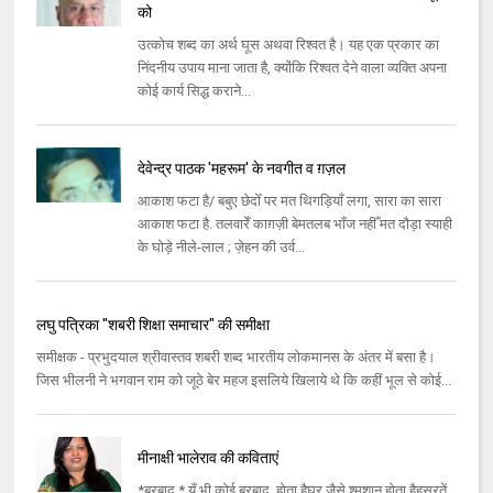
को
उत्‍कोच शब्‍द का अर्थ घूस अथवा रिश्‍वत है। यह एक प्रकार का
निंदनीय उपाय माना जाता है, क्‍योंकि रिश्‍वत देने वाला व्‍यक्‍ति अपना
कोई कार्य सिद्ध कराने...
देवेन्द्र पाठक 'महरूम' के नवगीत व ग़ज़ल
आकाश फटा है/ बबुए छेदोँ पर मत थिगड़ियाँ लगा, सारा का सारा
आकाश फटा है. तलवारेँ काग़ज़ी बेमतलब भाँज नहीँ मत दौड़ा स्याही
के घोड़े नीले-लाल ; ज़ेहन की उर्व...
लघु पत्रिका "शबरी शिक्षा समाचार" की समीक्षा
समीक्षक - प्रभुदयाल श्रीवास्तव शबरी शब्द भारतीय लोकमानस के अंतर में बसा है।
जिस भीलनी ने भगवान राम को जूठे बेर महज इसलिये खिलाये थे कि कहीं भूल से कोई...
मीनाक्षी भालेराव की कविताएं
*बरबाद * यूँ भी कोई बरबाद होता हैघर जैसे श्मशान होता हैहसरतें