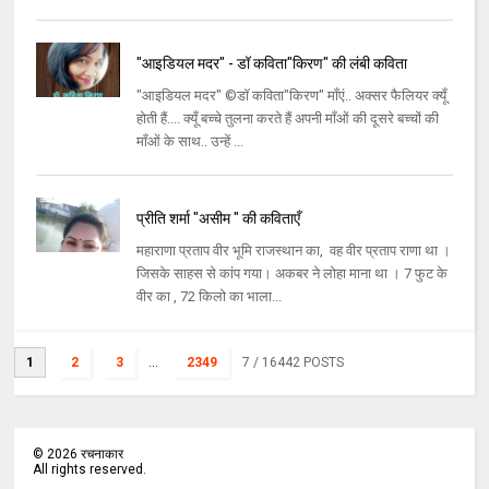
"आइडियल मदर" - डॉ कविता"किरण" की लंबी कविता
"आइडियल मदर" ©डॉ कविता"किरण" माँएं.. अक्सर फैलियर क्यूँ
होती हैं.... क्यूँ बच्चे तुलना करते हैं अपनी माँओं की दूसरे बच्चों की
माँओं के साथ.. उन्हें ...
प्रीति शर्मा "असीम " की कविताएँ
महाराणा प्रताप वीर भूमि राजस्थान का, वह वीर प्रताप राणा था ।
जिसके साहस से कांप गया। अकबर ने लोहा माना था । 7 फुट के
वीर का , 72 किलो का भाला...
1
2
3
...
2349
7
/ 16442 POSTS
©
2026
रचनाकार
All rights reserved.