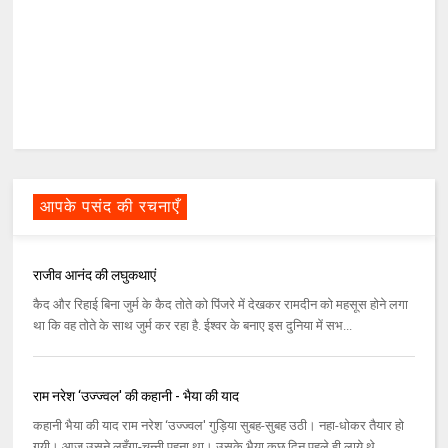
आपके पसंद की रचनाएँ
राजीव आनंद की लघुकथाएं
कैद और रिहाई बिना जुर्म के कैद तोते को पिंजरे में देखकर रामदीन को महसूस होने लगा
था कि वह तोते के साथ जुर्म कर रहा है. ईश्‍वर के बनाए इस दुनिया में सभ...
राम नरेश ‘उज्‍ज्‍वल' की कहानी - भैया की याद
कहानी भैया की याद राम नरेश ‘उज्‍ज्‍वल' गुड़िया सुबह-सुबह उठी। नहा-धोकर तैयार हो
गयी। आज उसने लहँगा-चुन्‍नी पहना था। उसके भैया कुछ दिन पहले ही लाये थे...