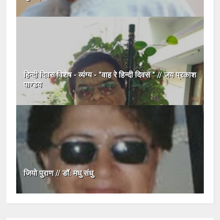
हिन्दी दिवस विशेष - व्यंग्य - "वाह रे हिन्दी दिवस " // जय प्रकाश
पाण्डेय
जियो पुराण // डॉ. मधु संधु