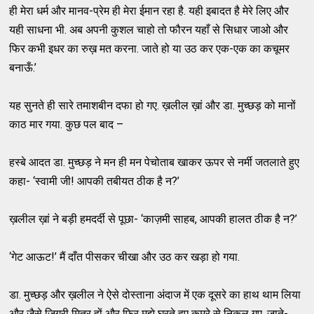
ही मेरा धर्म और मानव-प्रेम ही मेरा ईमान रहा है. यही इबादत है मेरे लिए और
यही साधना भी. अब अपनी कुशल चाहो तो फौरन यहाँ से सिधार जाओ और
फिर कभी इधर का रुख़ मत करना. जाते हो या उठ कर एक-एक का कचूमर
बनाऊँ.’
यह सुनते ही सारे तमाशबीन दफा हो गए. ख़लील ख़ां और डा. मुच्छड़ को मानों
काठ मार गया. कुछ पल बाद –
हस्बे आदत डा. मुच्छड़ ने मन ही मन पेचोताब खाकर ऊपर से नर्मी जतलाते हुए
कहा- ‘स्वामी जी! आपकी तबीयत ठीक है न?’
ख़लील ख़ां ने बड़ी हमदर्दी से पूछा- ‘काज़मी साहब, आपकी हालत ठीक है न?’
‘गेट आऊट!’ मैं दाँत पीसकर चीखा और उठ कर खड़ा हो गया.
डा. मुच्छड़ और ख़लील ने ऐसे दोस्ताना अंदाज में एक दूसरे का हाथ थाम लिया
और जैसे जिगरी मित्र हों और फिर मुझे घूरते हुए कमरे से निकल गए. जाते-