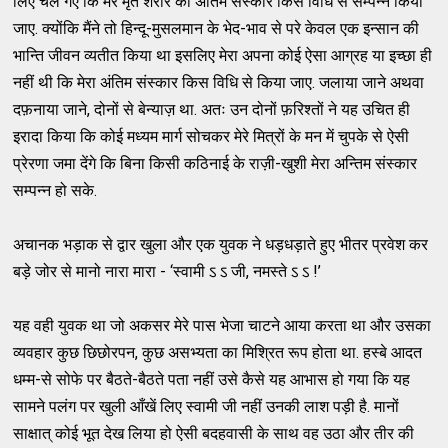
लिए चले गए कि मेरे मृत शरीर का अंतिम संस्कार किस विधि से सम्पन्न किया
जाए. क्योंकि मैंने तो हिन्दू-मुसलमान के भेद-भाव से परे केवल एक इन्सान की
भान्ति जीवन व्यतीत किया था इसलिए मेरा अपना कोई ऐसा आग्रह या इच्छा ही
नहीं थी कि मेरा अंतिम संस्कार किस विधि से किया जाए. जलाया जाने अथवा
दफ़नाया जाने, दोनों से बेन्याज़ था. अतः उन दोनों फ़रिश्तों ने यह उचित ही
इरादा किया कि कोई मध्यम मार्ग सोचकर मेरे मित्रों के मन में चुपके से ऐसी
प्रेरणा जमा देंगे कि बिना किसी कठिनाई के राज़ी-खुशी मेरा अन्तिम संस्कार
सम्पन्न हो सके.
अचानक भड़ाक से द्वार खुला और एक युवक ने धड़धड़ाते हुए भीतर प्रवेश कर
बड़े जोर से मानो नारा मारा - ‘स्वामी ऽ ऽ जी, नमस्ते ऽ ऽ !’
यह वही युवक था जो अकसर मेरे पास भेजा चाटने आया करता था और उसका
व्यवहार कुछ छिछोरपन, कुछ असभ्यता का मिश्रित रूप होता था. हस्बे आदत
धम्म-से सोफे पर बैठते-बैठते पता नहीं उसे कैसे यह आभास हो गया कि यह
सामने पलंग पर खुली आँखें लिए स्वामी जी नहीं उनकी लाश पड़ी है. मानों
साक्षात् कोई भूत देख लिया हो ऐसी बदहवासी के साथ वह उठा और तीर की