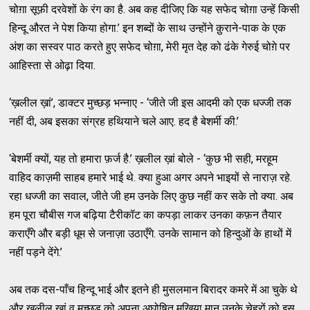
चोग़ा सूफ़ी दरवेशों के रंग का है. अब कह दीजिए कि यह सफेद चोग़ा उन्हें किसी
हिन्दू औरत ने पेश किया होगा.’ इन शब्दों के साथ उन्होंने क़ुराने-पाक के एक
अंश का सस्वर पाठ करते हुए सफेद चोग़ा, मेरी मृत देह को ढंके गेरुई चोग़े पर
आहिस्ता से ओढ़ा दिया.
‘ख़लील ख़ां’, डाक्टर मुच्छड़ भन्नाए - ‘जीते जी इस आदमी को एक धज्जी तक
नहीं दी, अब इसका संग्रह हथियाने चले आए. हद है बेशर्मी की.’
‘बेशर्मी क्यों, यह तो हमारा फ़र्ज है.’ ख़लील ख़ां बोले - ‘कुछ भी सही, मरहूम
वाहिद काज़मी साहब हमारे भाई थे. क्या हुआ अगर अपने भाइयों से नाराज़ रहे.
रहा धज्जी का सवाल, जीते जी हम उनके लिए कुछ नहीं कर सके तो क्या. अब
हम पूरा चौबीस गज बढ़िया टैरीकॉट का कपड़ा लाकर उनका कफ़न तैयार
कराएँगे और बड़ी धूम से जनाज़ा उठाएँगे. उनके सामान को हिन्दुओं के हाथों में
नहीं पड़ने देंगे.’
अब तक दस-पाँच हिन्दू भाई और इतने ही मुसलमान बिरादर कमरे में आ चुके थे
और ख़लील खां व मुच्छड़ को अपना अघोषित मुखिया मान उनके चेहरों को इस