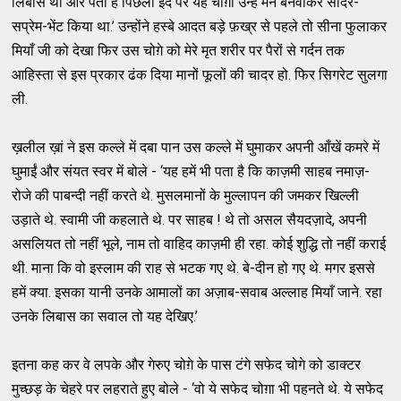
लिबास था और पता है पिछली ईद पर यह चोग़ा उन्हें मैंने बनवाकर सादर-
सप्रेम-भेंट किया था.’ उन्होंने हस्बे आदत बड़े फ़ख्र से पहले तो सीना फुलाकर
मियाँ जी को देखा फिर उस चोग़े को मेरे मृत शरीर पर पैरों से गर्दन तक
आहिस्ता से इस प्रकार ढंक दिया मानों फूलों की चादर हो. फिर सिगरेट सुलगा
ली.
ख़लील ख़ां ने इस कल्ले में दबा पान उस कल्ले में घुमाकर अपनी आँखें कमरे में
घुमाईं और संयत स्वर में बोले - ‘यह हमें भी पता है कि काज़मी साहब नमाज़-
रोजे की पाबन्दी नहीं करते थे. मुसलमानों के मुल्लापन की जमकर खिल्ली
उड़ाते थे. स्वामी जी कहलाते थे. पर साहब ! थे तो असल सैयदज़ादे, अपनी
असलियत तो नहीं भूले, नाम तो वाहिद काज़मी ही रहा. कोई शुद्धि तो नहीं कराई
थी. माना कि वो इस्लाम की राह से भटक गए थे. बे-दीन हो गए थे. मगर इससे
हमें क्या. इसका यानी उनके आमालों का अज़ाब-सवाब अल्लाह मियाँ जाने. रहा
उनके लिबास का सवाल तो यह देखिए.’
इतना कह कर वे लपके और गेरुए चोग़े के पास टंगे सफेद चोगे को डाक्टर
मुच्छड़ के चेहरे पर लहराते हुए बोले - ‘वो ये सफेद चोग़ा भी पहनते थे. ये सफेद