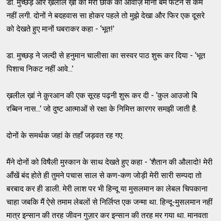
डा. मुच्छड़ और ख़लील ख़ां को मेरी छींक की आवाज़ मानो बम फटने से कम
नहीं लगी. दोनों ने बदहवास सा होकर पहले तो मुझे देखा और फिर एक दूसरे
को देखते हुए मानों घबराकर कहा - ‘भूत!’
डा. मुच्छड़ ने जल्दी से हनुमान चालीसा का सस्वर पाठ शुरू कर दिया - ‘भूत
पिशाच निकट नहीं आवे...’
ख़लील ख़ां ने क़ुरआन की एक सूरह पढ़नी शुरू कर दी - ‘कुल आउजो बि
रब्बिन नास...’ जो दुष्ट आत्माओं से रक्षा के निमित्त कारगर समझी जाती है.
दोनों के समर्थक जहां के तहाँ जड़वत रह गए.
मैंने दोनों को विषैली मुस्कान के साथ देखते हुए कहा - ‘शैतान की औलादो! मेरी
आँखें बंद होते ही तुमने पचास साल से कण-कण जोड़ी मेरी सारी सम्पदा तो
बरबाद कर ही डाली. मेरी लाश पर भी हिन्दू या मुसलमान का लेबल चिपकाना
चाहा जबकि मैं ऐसे तमाम लेबलों से निर्लिप्त एक जन्मा था. हिन्दू-मुसलमान नहीं
मात्र इन्सान की तरह जीवन गुज़ार कर इन्सान की तरह मर गया था. मानवता