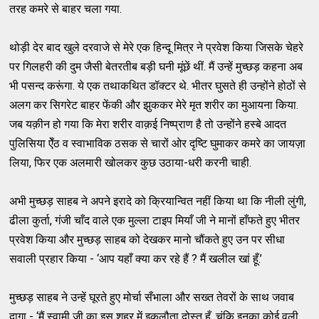
तरह कमरे से बाहर चला गया.
थोड़ी देर बाद खुले दरवाजे से मेरे एक हिन्दू मित्र ने प्रवेश किया जिसके चेहरे
पर गिलहरी की दुम जैसी बेतरतीब बड़ी घनी मूंछें थीं. मैं उन्हें मुच्छड़ कहना अब
भी पसन्द करूंगा. ये एक तथाकथित डॉक्टर थे. भीतर घुसते ही उन्होंने होठों से
अलग कर सिगरेट बाहर फेंकी और झुककर मेरे मृत शरीर का मुआयना किया.
जब यक़ीन हो गया कि मेरा शरीर वाक़ई निष्प्राण है तो उन्होंने हस्बे आदत
पुलिसिया ऐँठ व स्वाभाविक ठसक से चारों ओर दृष्टि घुमाकर कमरे का जायज़ा
लिया, फिर एक अलमारी खोलकर कुछ उठाया-धरी करनी चाही.
अभी मुच्छड़ साहब ने अपने इरादे को क्रियान्वित नहीं किया था कि नीली लुंगी,
ढीला कुर्ता, गंजी चाँद वाले एक मुल्ला टाइप मियाँ जी ने मानों हाँफते हुए भीतर
प्रवेश किया और मुच्छड़ साहब को देखकर मानो चौंकते हुए उन पर सीधा
सवाली प्रहार किया - ‘आप यहाँ क्या कर रहे हैं ? मैं खलील खां हूँ.’
मुच्छड़ साहब ने उन्हें घूरते हुए मोर्चा सँभाला और सख्त तेवरों के साथ जवाब
दाग़ा - ‘मैं स्वामी जी का इस शहर में इकलौता दोस्त हूँ. चूंकि इनका कोई वली