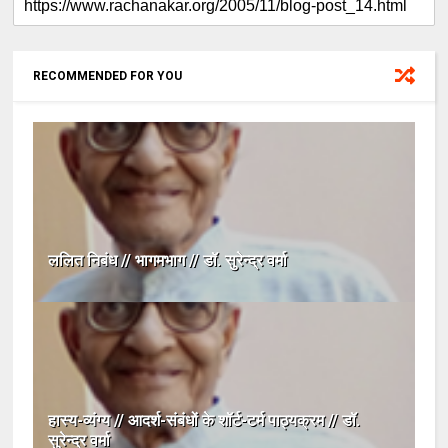
RECOMMENDED FOR YOU
ललित निबंध // भागमभाग // डॉ. सुरेन्द्र वर्मा
हास्य-व्यंग्य // आदर्श-संबंधों के शॉर्ट-टर्म पाठ्यक्रम // डॉ.
सुरेन्द्र वर्मा