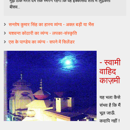
मुझे ठीक मरते दम तक स्मरण रहेगा कि वह इक्कीसवीं शती में लुढ़कती
बीसव...
सन्तोष कुमार सिंह का हास्य व्यंग्य - अक्ल बड़ी या भैंस
यशवन्‍त कोठारी का व्यंग्य - लपका-संस्कृति
एस के पाण्डेय का व्यंग्य - सपने में सिलेंडर
- स्वामी
वाहिद
काज़मी
यह भला कैसे
संभव है कि मैं
भूल जाऊँ.
कदापि नहीं !