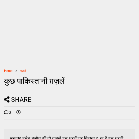
Home
ग़ज़लें
कुछ पाकिस्तानी ग़ज़लें
SHARE:
2
मुनव्वर हुसैन बलोच की दो ग़ज़लें इस धरती पर कितना दुःख है इस धरती