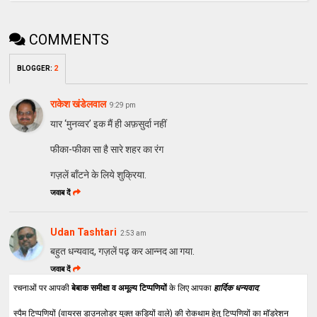
COMMENTS
BLOGGER
:
2
राकेश खंडेलवाल
9:29 pm
यार ‘मुनव्वर’ इक मैं ही अफ़सुर्दा नहीं
फीका-फीका सा है सारे शहर का रंग
गज़लें बाँटने के लिये शुक्रिया.
जवाब दें
Udan Tashtari
2:53 am
बहुत धन्यवाद, गज़लें पढ़ कर आन्नद आ गया.
जवाब दें
रचनाओं पर आपकी
बेबाक समीक्षा व अमूल्य टिप्पणियों
के लिए आपका
हार्दिक धन्यवाद
.
स्पैम टिप्पणियों (वायरस डाउनलोडर युक्त कड़ियों वाले) की रोकथाम हेतु टिप्पणियों का मॉडरेशन