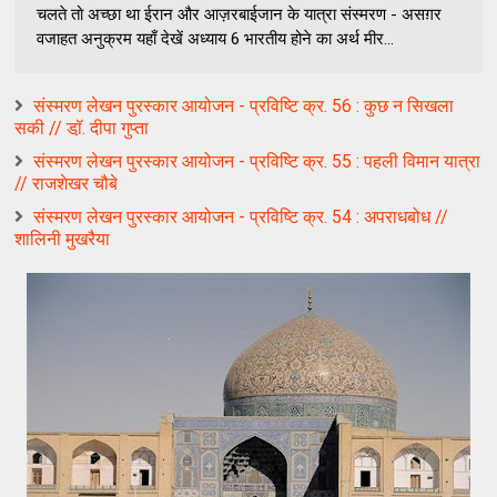
चलते तो अच्छा था ईरान और आज़रबाईजान के यात्रा संस्मरण - असग़र
वजाहत अनुक्रम यहाँ देखें अध्याय 6 भारतीय होने का अर्थ मीर...
संस्मरण लेखन पुरस्कार आयोजन - प्रविष्टि क्र. 56 : कुछ न सिखला
सकी // डॉ़. दीपा गुप्ता
संस्मरण लेखन पुरस्कार आयोजन - प्रविष्टि क्र. 55 : पहली विमान यात्रा
// राजशेखर चौबे
संस्मरण लेखन पुरस्कार आयोजन - प्रविष्टि क्र. 54 : अपराधबोध //
शालिनी मुखरैया