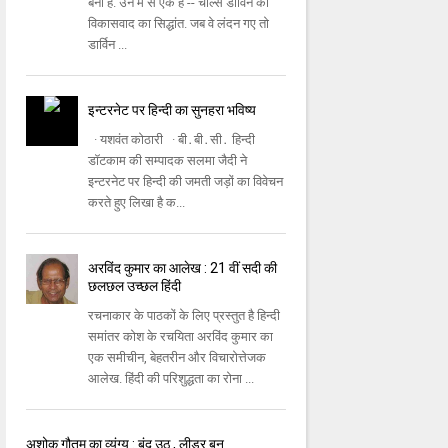
बना है. उन में से एक है -- चार्ल्स डार्विन का
विकासवाद का सिद्धांत. जब वे लंदन गए तो
डार्विन ...
इन्‍टरनेट पर हिन्‍दी का सुनहरा भविष्‍य
· यशवंत कोठारी · बी․बी․सी․ हिन्‍दी
डॉटकाम की सम्‍पादक सलमा जैदी ने
इन्‍टरनेट पर हिन्‍दी की जमती जड़ों का विवेचन
करते हुए लिखा है क...
अरविंद कुमार का आलेख : 21 वीं सदी की
छलछल उच्छल हिंदी
रचनाकार के पाठकों के लिए प्रस्तुत है हिन्दी
समांतर कोश के रचयिता अरविंद कुमार का
एक समीचीन, बेहतरीन और विचारोत्तेजक
आलेख. हिंदी की परिशुद्धता का रोना ...
अशोक गौतम का व्यंग्य : बुंदु उठ , लीडर बन