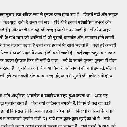
यकतानुसार स्वाभाविक रूप से इनका जन्म होता रहा है। जिसमें नदी और समुद्र
। फिर शुरू होती है समय की मार। धीरे-धीरे इनकी परेशानियां उभरने और
े लगते हैं। और बस्ती एक बूढ़े की तरह हांफती नजर आती है। सीवरेज पाइप
 के खंभे शहर की धमनियां हैं, जो पुरानी, कमजोर और अपर्याप्त होने लगती
ारे काम चलाना पड़ता है उसी तरह इनकी भी सांसे चलती हैं। बड़ी हुई आबादी
िक्त बोझ को सहने में अक्षम होती चली जाती हैं। कई शहर चतुर, चालाक व
र पक्का इंतजाम फिर भी नहीं हो पाता। नये के सामने पुराना, पुराना ही होता
 रहती है। पुराने शहर के बीच या किनारे, नये जमाने की नयी इमारतें, मॉल व
ं किसी बूढ़े का नकली दांत चमचमा रहा हो, कान में सुनने की मशीन लगी हो या
ं एक अति आधुनिक, आकर्षक व व्यवस्थित शहर हुआ करता था। आज यह
 बूढ़ा प्रतीत होता है। नित नयी जटिलता उभरती है, जिनमें से कई का कोई
ह इतनी विकराल है कि जिनका इलाज संभव नहीं। फिर भी अंग्रेजों के जमाने
स में छटपटाती प्रतीत होती है। यही हाल कुछ-कुछ मुंबई का भी है। नयी
े फर्क को ज्यादा अच्छी तरह से समझा जा सकता है। यहां पुराने के साथ नये