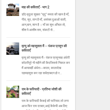
माह की कविताएँ - भाग 2
डॉ0 मृदुला शुक्ला "मृदु" ममता की खान है माँ,
गीत, सुर, तान है माँ, असंख्य दुआओं वाली,
आन,बान, शान है । माँ का शुभ आँचल तो,
शीश पे आशीष सम, संकटों से...
मृत्यु को महसूसता मैं -- पंकज प्रसून की
कविताएँ
मृत्यु को महसूसता मैं-- पंकज प्रसूनवह अंधेरी
कोठरीपूरे नौ महीने की कैदजिससे निकल कर
मैं आयावहीं अंधेरा---काला, कालादेख
रहामहसूस कर रहा सर्वत्रबदन हो र...
राम के फरियादी - प्रतिभा जोशी की
कविताएँ
राम के फ़रियादी कैकई की फरियाद लो लगा
आज फिर राम दरबार,आई कैकेयी अब लिए