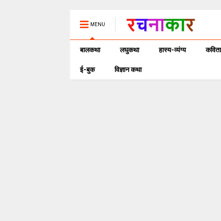
MENU
बालकथा
लघुकथा
हास्य-व्यंग्य
कविता
ई-बुक
विज्ञान कथा