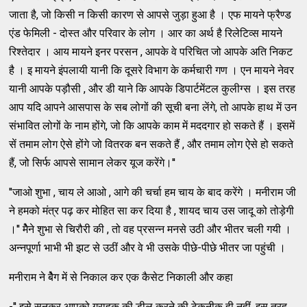
जाता है, जो किसी न किसी कारण से आपसे जुड़ा हुआ है । एफ मायने फ्रैण्ड
एंड फेमिली - दोस्त और परिवार के लोग । आर का अर्थ है रिलेटिव्स मायने
रिश्तेदार । आय मायने इनर परसन , आपके वे परिचित जो आपके अति निकट
है । इ मायने इंपलायी यानी कि दूसरे विभाग के कर्मचारी गण । एन मायने नेवर
यानी आपके पड़ौसी , और डी याने कि आपके डिपार्टमेंटल कुलीग्स । इस तरह
आप यदि आपने आसपास के सब लोगों की सूची बना लेंगे, तो आपके हाथ में उन
संभावित लोगों के नाम होंगे, जो कि आपके काम में मददगार हो सकते हैं । इसमें
सें तमाम लोग ऐसे होंगे जो वितरक बन सकते हैं , और तमाम लोग ऐसे हो सकते
हैं, जो सिर्फ आपसे सामान लेकर यूज करेंगे।''
''जाओ शुभा , चाय ले आओ , आगे की चर्चा हम चाय के बाद करेंगे । मनीराम जी
ने हमको मंत्र पढ़ कर मोहित सा कर दिया है , शायद चाय उस जादू को तोड़ेगी
।'' मेैने शुभा से चिरौरी की , तो वह प्रसन्न मनसे उठी और भीतर चली गयी ।
अन्नपूर्णा भाभी भी झट से उठीं और वे भी उसके पीछे-पीछे भीतर जा पहुंची ।
मनीराम ने बेैग में से निकाल कर एक कैसेट निकाली और कहा
-'' इसे सुनकर आपको ग्राहक की डील करने की टेकनीक ही नहीं ,इस तरह