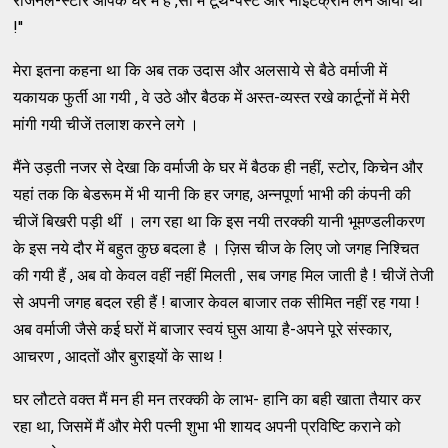
रीजनल-स्टोर आपके घर में हैं ,सो मैं टूथ-पेस्ट और नाईटक्रीम लेने आया था
!''
मेरा इतना कहना था कि अब तक उदास और अलसाये से बैठे वर्माजी में
यकायक फुर्ती आ गयी , वे उठे और बैठक में अस्त-व्यस्त रखे कार्टूनों में मेरी
मांगी गयी चीजें तलाश करने लगे ।
मैंने उड़ती नजर से देखा कि वर्माजी के घर में बैठक ही नहीं, स्टोर, किचेन और
यहां तक कि बेडरूम में भी यानी कि हर जगह, अन्नपूर्णा भाभी की कंपनी की
चीजें बिखरी पड़ी थीं । लग रहा था कि इस नयी तरक्की यानी भूमण्डलीकरण
के इस नये दौर में बहुत कुछ बदला है । ज़िस चीज के लिए जो जगह निश्चित
की गयी हैं , अब वो केवल वहीं नहीं मिलती , सब जगह मिल जाती है ! चीजें तेजी
से अपनी जगह बदल रही हैं ! बाजार केवल बाजार तक सीमित नहीं रह गया !
अब वर्माजी जैसे कई घरों में बाजार स्वयं घुस आया है-अपने पूरे संस्कार,
आचरण , आदतों और बुराइयों के साथ !
घर लौटते वक्त मैं मन ही मन तरक्की के लाभ- हानि का बही खाता तैयार कर
रहा था, जिसमें मैं और मेरी पत्नी शुभा भी शायद अपनी प्रविष्टि कराने को