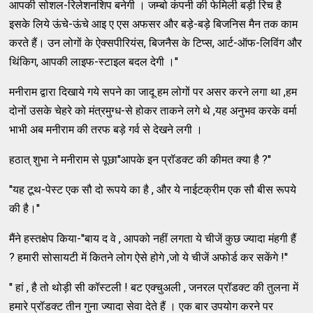
आपकी सोशल-रिलेशनशिप बनेगी । जम्बो कंपनी की फेमिली बड़ी रिच है
इसके लिये ऊंचे-ऊंचे आइ ए एस अफसर और बड़े-बड़े बिजनिस मैन तक काम
करते हैं। उन लोगों के ऐक्सपीरियंस, बिजनैस के टिप्स, आर्ट-ऑफ-लिविंग और
थिंकिग, आपकी लाइफ-स्टाइल बदल देगी ।''
मनीराम द्वारा दिखाये गये सपने का जादू हम लोगों पर असर करने लगा था ,हम
दोनों उसके चेहरे को मंत्रमुग्ध-से होकर ताकने लगे थे ,यह अनुभव करके वर्मा
भाभी अब मनीराम की तरफ बड़े गर्व से देखने लगी ।
हठात् शुभा ने मनीराम से पूछा''आपके इन प्रॉडक्ट की कीमत क्या है ?''
''यह टूथ-पेस्ट एक सौ दो रूपये का है , और ये नाईटक्रीम एक सौ बीस रूपये
की है।''
मैंने हस्तक्षेप किया-''बाय द वे , आपको नहीं लगता ये चीजें कुछ ज्यादा मंहगी हैं
? हमारी सोसायटी में कितने लोग ऐसे होगे ,जो ये चीजें अफोर्ड कर सकेंगे !''
'' हां , है तो थोड़ी सी कॉस्टली ! बट एक्चुअली , जनरल प्रॉडक्ट की तुलना में
हमारे प्रॉडक्ट तीन गुना ज्यादा सेवा देते हैं । एक बार उपयोग करने पर