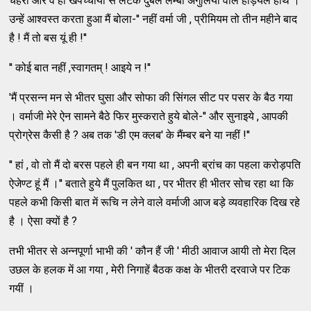
चेहरा और वे ही खपच्चीयों से लटके दुबले लम्बी अगुंलियों वाले हड़ियल हाथ ।
उन्हें आश्वस्त करता हुआ मैं बोला-'' नहीं वर्मा जी , प्रीमियम तो तीन महीने बाद
है ! मैं तो बस यूं ही !''
'' कोई बात नहीं ,स्वागतम् ! आइये न !''
'मैं प्रसन्न मन से भीतर घुसा और सोफा की सिंगल सीट पर पसर के बैठ गया
। वर्माजी मेरे ऐन सामने बैठे फिर मुस्कराते हुये बोले-'' और सुनाइये , आपकी
प्रोग्रेस कैसी है ? अब तक 'डी एम क्लब' के मैंम्बर बने या नहीं !''
'' हां , वो तो मैं दो बरस पहले ही बन गया था , अपनी ब्रांच का पहला करोड़पति
ऐजेण्ट हूं मैं ।'' बताते हुये मैं पुलकित था , पर भीतर ही भीतर सोच रहा था कि
पहले कभी किसी बात में रूचि न लेने वाले वर्माजी आज बड़े व्यवहारिक दिख रहे
है । ऐसा क्यों है ?
तभी भीतर से अन्नपूर्णा भाभी की ' कौन हैं जी ' मीठी आवाज आयी तो मेरा दिल
उछल के हलक में आ गया , मेरी निगाहें बैठक कक्ष के भीतरी दरवाजे पर टिक
गयीं ।