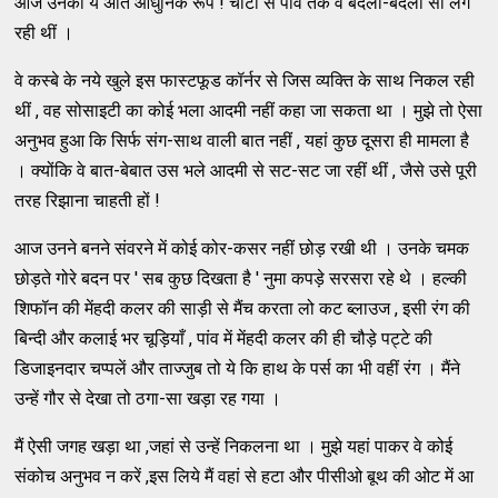
आज उनका ये अति आधुनिक रूप ! चोटी से पांव तक वे बदली-बदली सी लग
रही थीं ।
वे कस्बे के नये खुले इस फास्टफूड कॉर्नर से जिस व्यक्ति के साथ निकल रही
थीं , वह सोसाइटी का कोई भला आदमी नहीं कहा जा सकता था । मुझे तो ऐसा
अनुभव हुआ कि सिर्फ संग-साथ वाली बात नहीं , यहां कुछ दूसरा ही मामला है
। क्योंकि वे बात-बेबात उस भले आदमी से सट-सट जा रहीं थीं , जैसे उसे पूरी
तरह रिझाना चाहती हों !
आज उनने बनने संवरने में कोई कोर-कसर नहीं छोड़ रखी थी । उनके चमक
छोड़ते गोरे बदन पर ' सब कुछ दिखता है ' नुमा कपड़े सरसरा रहे थे । हल्की
शिफॉन की मेंहदी कलर की साड़ी से मैंच करता लो कट ब्लाउज , इसी रंग की
बिन्दी और कलाई भर चूड़ियाँ , पांव में मेंहदी कलर की ही चौड़े पट्टे की
डिजाइनदार चप्पलें और ताज्जुब तो ये कि हाथ के पर्स का भी वहीं रंग । मैंने
उन्हें गौर से देखा तो ठगा-सा खड़ा रह गया ।
मैं ऐसी जगह खड़ा था ,जहां से उन्हें निकलना था । मुझे यहां पाकर वे कोई
संकोच अनुभव न करें ,इस लिये मैं वहां से हटा और पीसीओ बूथ की ओट में आ