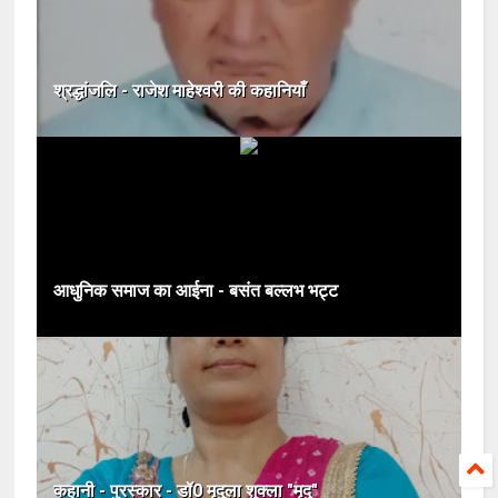
श्रद्धांजलि - राजेश माहेश्वरी की कहानियाँ
आधुनिक समाज का आईना - बसंत बल्लभ भट्ट
कहानी - पुरस्कार - डॉ0 मृदुला शुक्ला "मृदु"