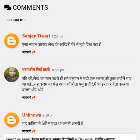
COMMENTS
BLOGGER
:
3
Sanjay Tiwari
1:28 pm
ऐसा सावन आपके लेख के आखिरी पैरे में मुझे दिख रहा है.
जवाब दें
परमजीत सिहँ बाली
10:29 pm
रवि जी,लेख का नाम पढते ही हमे बचपन में पढी एक रचना की कुछ लाईनें याद
आ गई...यह कदम का पेड़ अगर माँ होता यमुना तीरे,मैं भी इस पर बैठा कन्हया
बनता धीरे-धीरे...।
जवाब दें
Unknown
9:58 pm
यह कविता मे 5वी मे पढा था काफी अच्छी है
जवाब दें
रचनाओं पर आपकी
बेबाक समीक्षा व अमूल्य टिप्पणियों
के लिए आपका
हार्दिक धन्यवाद
.