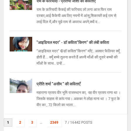
राम के फरियादी - प्रतिभा जोशी की कविताएँ
राम के फ़रियादी कैकई की फरियाद लो लगा आज फिर राम
दरबार,आई कैकेयी अब लिए नयनों में आंसू,शिकायतें कई राम से
लाई दिल में,और पूछे राम से अपराध अपने,क्यों द...
"आइडियल मदर" - डॉ कविता"किरण" की लंबी कविता
"आइडियल मदर" ©डॉ कविता"किरण" माँएं.. अक्सर फैलियर क्यूँ
होती हैं.... क्यूँ बच्चे तुलना करते हैं अपनी माँओं की दूसरे बच्चों की
माँओं के साथ.. उन्हें ...
प्रीति शर्मा "असीम " की कविताएँ
महाराणा प्रताप वीर भूमि राजस्थान का, वह वीर प्रताप राणा था ।
जिसके साहस से कांप गया। अकबर ने लोहा माना था । 7 फुट के
वीर का , 72 किलो का भाला...
1
2
3
...
2349
7
/ 16442 POSTS