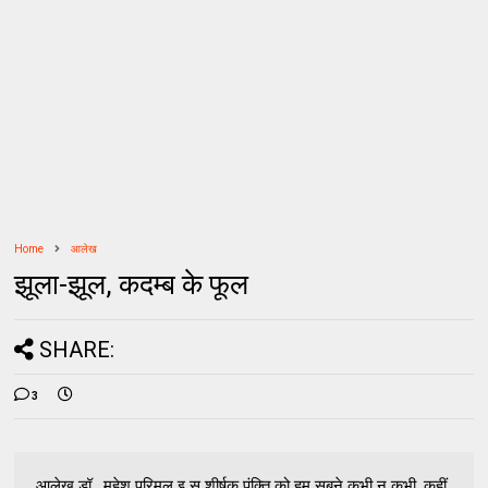
Home
आलेख
झूला-झूल, कदम्ब के फूल
SHARE:
3
आलेख डॉ . महेश परिमल इ स शीर्षक पंक्ति को हम सबने कभी न कभी, कहीं