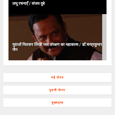
लघु रचनाएँ / संजय दुबे
युवाओं मिलकर लिखो जल संरक्षण का महाकाव्य / डॉ.चन्द्रकुमार
जैन
नई पोस्ट
पुरानी पोस्ट
मुख्यपृष्ठ