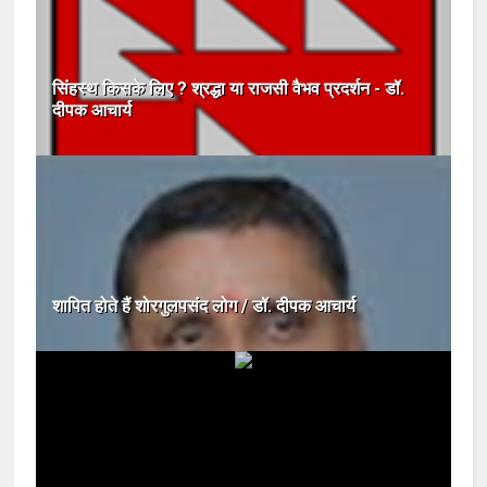
सिंहस्थ किसके लिए ? श्रद्धा या राजसी वैभव प्रदर्शन - डॉ.
दीपक आचार्य
शापित होते हैं शोरगुलपसंद लोग / डॉ. दीपक आचार्य