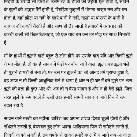
मिट्‌टी के घरौंदों सी होती है. उसमें रेत के टीलों की उड़ती धूल होती है, सावन
के झूलों की अल्हड़ पेंगें होती है, रिमझिम फुहारों में भीगता मासूम तन और मन
होता है, वहाँ झील या नदी के गहरे पानी में नहीं, नालों या पोखरों के पानी में
कागज की कश्ती तैरती है और साथ ही तैर जाती है हवाओं में कचनार की
कच्ची कली सी खिलखिलाहट, जो एक याद बन कर हर मोड़ पर साथ निभाती
है.
माँ के हाथों में झूलने वाले बहुत से लोग होंगे, पर उसके बाद यदि और किसी झूले
ने मन मोहा है, तो वह है सावन में पेड़ों पर बाँधा जाने वाला झूला. वह झूला भले
ही पुराने टायरों से बना हो, पर उस पर झूलने का जो आनंद हमें प्राप्त हुआ है,
वह आज न तो किसी आधुनिक मेले में आया है और न ही घर में बने झूले पर. उस
झूले की बता ही कुछ और थी. अब तो न वैसा सावन है और न ही वैसे झूले. जिस
तरह झूले के रूप बदले हैं, उसी तरह हमारे सामने सावन न जाने कितने रूप
बदल रहा है.
सावन याने मस्ती का महीना. बारिश जब अपना तांडव दिखा चुकी होती है और
सँभलने लगती है, बेघरबार हुए लोग अपना आशियाना फिर से समेटने लगते हैं,
ज़िंदगी जागने लगती है, तब चुपके से सावन हमारे बगल में न जाने कब आ जाता