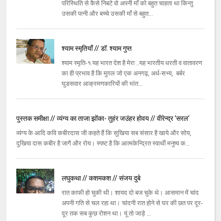
परिस्थिति से कैसे निबटे वो अपनी माँ को बहुत चाहता था किन्तु
उसकी पत्नी और बच्चे उसकी माँ से बहुत...
श्याम स्मृतियाँ // डॉ. श्याम गुप्त
श्याम स्मृति-१.यह भारत देश है मेरा ..यह भारतीय धरती व वातावरण
का ही प्रभाव है कि मुग़ल जो एक अनगढ़, अर्ध-सभ्य, बर्बर
घुडसवार आक्रमणकारियों की भांत...
पुस्तक समीक्षा // व्यंग्य का ताजा झोंका- तुहंर जउंहर होवय // वीरेन्द्र ‘सरल‘
व्यंग्य के आदि कवि कबीरदास जी कहते हैं कि सुखिया सब संसार है खाये और सोय,
दुखिया दास कबीर है जागै और रोय। स्पष्ट है कि आत्मकेन्द्रित स्वार्थी मनुष्य क...
लघुकथा // कशमकश // संजय दुबे
रात काफी हो चुकी थी। शायद दो बज चुके थे। आसमान में चांद
अपनी गति से चल रहा था। चांदनी रात होने से घर की छत पर दूर-
दूर तक सब कुछ रोशन था। यूं तो जाड़े ...