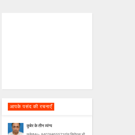
आपके पसंद की रचनाएँ
कुबेर के तीन व्यंग्य
कुबेरMo- 94076855571दांत निपोरना भी