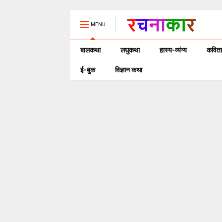
MENU
बालकथा
लघुकथा
हास्य-व्यंग्य
कविता
ई-बुक
विज्ञान कथा