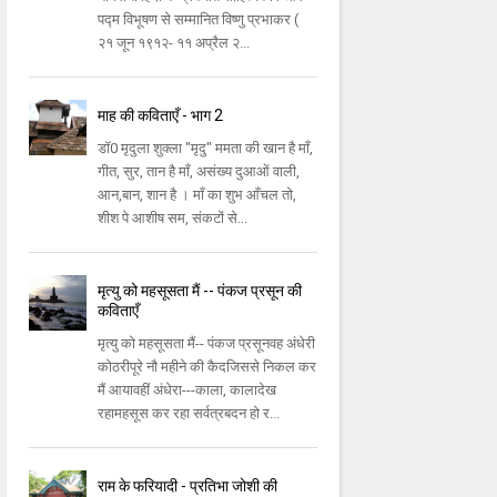
पद्म विभूषण से सम्मानित विष्णु प्रभाकर (
२१ जून १९१२- ११ अप्रैल २...
माह की कविताएँ - भाग 2
डॉ0 मृदुला शुक्ला "मृदु" ममता की खान है माँ,
गीत, सुर, तान है माँ, असंख्य दुआओं वाली,
आन,बान, शान है । माँ का शुभ आँचल तो,
शीश पे आशीष सम, संकटों से...
मृत्यु को महसूसता मैं -- पंकज प्रसून की
कविताएँ
मृत्यु को महसूसता मैं-- पंकज प्रसूनवह अंधेरी
कोठरीपूरे नौ महीने की कैदजिससे निकल कर
मैं आयावहीं अंधेरा---काला, कालादेख
रहामहसूस कर रहा सर्वत्रबदन हो र...
राम के फरियादी - प्रतिभा जोशी की