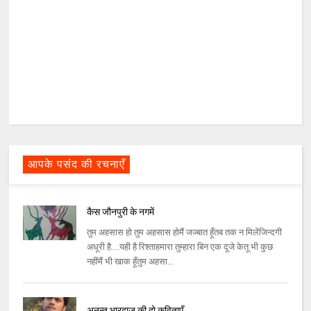
आपके पसंद की रचनाएँ
कैस जौनपुरी के नगमें
तुम अहसास हो तुम अहसास होमैं जज्बात हूँतब तक न मिलेंजिन्दगी
अधूरी है....यही है रिश्ताहमारा तुम्हारा बिन एक दूजे केतू भी कुछ
नहींमैं भी खाक हूँतुम अहसा...
अनन्त भारद्वाज की दो कविताएँ