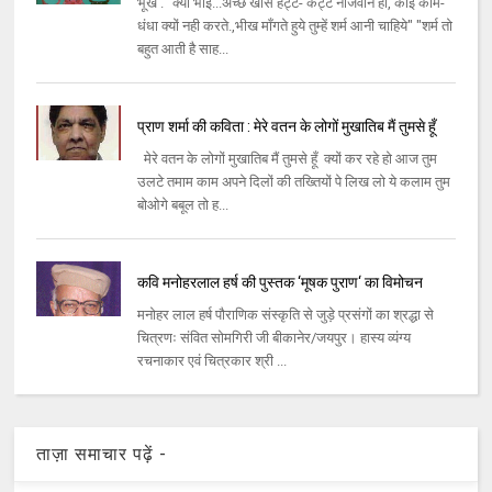
भूख . "क्यों भाई...अच्छे खासे हट्टे- कट्टे नौजवान हो, कोई काम-
धंधा क्यों नही करते.,भीख माँगते हुये तुम्हें शर्म आनी चाहिये" "शर्म तो
बहुत आती है साह...
प्राण शर्मा की कविता : मेरे वतन के लोगों मुखातिब मैं तुमसे हूँ
मेरे वतन के लोगों मुखातिब मैं तुमसे हूँ क्यों कर रहे हो आज तुम
उलटे तमाम काम अपने दिलों की तख्तियों पे लिख लो ये कलाम तुम
बोओगे बबूल तो ह...
कवि मनोहरलाल हर्ष की पुस्‍तक ‘मूषक पुराण‘ का विमोचन
मनोहर लाल हर्ष पौराणिक संस्‍कृति से जुड़े प्रसंगों का श्रद्धा से
चित्रणः संवित सोमगिरी जी बीकानेर/जयपुर। हास्‍य व्‍यंग्‍य
रचनाकार एवं चित्रकार श्री ...
ताज़ा समाचार पढ़ें -