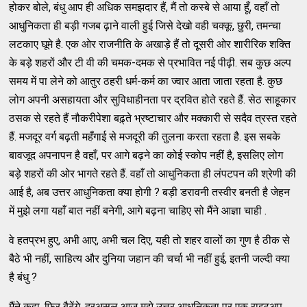
होकर बोले, बंधु आप ही अधिक समझदार हैं, मैं तो कस्बे से आया हूँ, वहाँ तो
आधुनिकता ही बड़ी गजब ढ़ाने वाली हुई जिसे देखो वही चक्कू, छुरी, तमन्चा
लटकाए घूमे है. एक ओर राजनीति के अखाड़े हैं तो दूसरी ओर शारीरिक शक्ति
के बड़े शहरों और टी वी की चमक-दमक से प्रभावित नई पीढ़ी. सब कुछ अल्प
समय में पा लेने को आतुर ठहरी धर्म-कर्म का ज्वार आता जाता रहता है. कुछ
लोग अपनी असहायता और सुविधाहीनता पर द्रवित होते रहते हैं. सेठ साहूकार
ठसक से रहते हैं नौकरीपेशा बढ़्ते भ्रष्टाचार और मक्कारी से सदैव त्रस्त रहते
हैं. मजदूर वर्ग बढ़ती महँगाई से मजदूरी की तुलना करता रहता है. इस सबके
बावजूद अपनापन है वहाँ, पर आगे बढ़ने का कोई स्कोप नहीं है, इसलिए लोग
बड़े शहरों की ओर भागते रहते हैं. वहाँ तो आधुनिकता ही लंपटपन की श्रेणी की
आई है, अब उत्तर आधुनिकता क्या होगी ? बड़ी डरावनी तस्वीर बनती है जेहन
में मुझे लगा यहाँ बात नहीं बनेगी, आगे बढ़ना चाहिए सो मैंने आज्ञा चाही .
वे हतप्रभ हुए, अभी आए, अभी चल दिए, यही तो शहर वालों का गुण है ठीक से
बैठे भी नहीं, साहित्य और दुनिया जहान की चर्चा भी नहीं हुई, इतनी जल्दी क्या
है बंधु ?
मैंने कहा, फिर बैठेंगे, दरअसल आज मुझे उत्तर आधुनिकता पर एक राइटअप