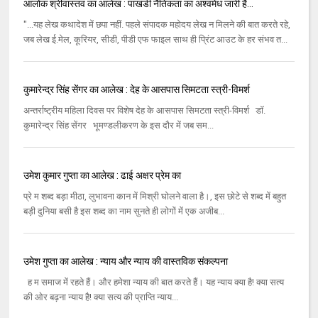
आलोक श्रीवास्तव का आलेख : पाखंडी नैतिकता का अश्वमेध जारी है...
"...यह लेख कथादेश में छपा नहीं. पहले संपादक महोदय लेख न मिलने की बात करते रहे,
जब लेख ई.मेल, कूरियर, सीडी, पीडी एफ फाइल साथ ही प्रिंट आउट के हर संभव त...
कुमारेन्द्र सिंह सेंगर का आलेख : देह के आसपास सिमटता स्त्री-विमर्श
अन्तर्राष्ट्रीय महिला दिवस पर विशेष देह के आसपास सिमटता स्त्री-विमर्श डॉ.
कुमारेन्द्र सिंह सेंगर भूमण्डलीकरण के इस दौर में जब सम...
उमेश कुमार गुप्‍ता का आलेख : ढाई अक्षर प्रेम का
प्रे म शब्‍द बड़ा मीठा, लुभावना कान में मिश्री घोलने वाला है।, इस छोटे से शब्‍द में बहुत
बड़ी दुनिया बसी है इस शब्‍द का नाम सुनते ही लोगों में एक अजीब...
उमेश गुप्ता का आलेख : न्याय और न्याय की वास्तविक संकल्पना
ह म समाज में रहते हैं। और हमेशा न्‍याय की बात करते हैं। यह न्‍याय क्‍या है! क्‍या सत्‍य
की ओर बढ़ना न्‍याय है! क्‍या सत्‍य की प्राप्‍ति न्‍याय...