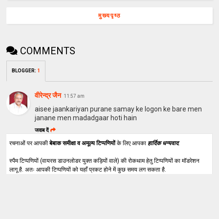
मुख्यपृष्ठ
COMMENTS
BLOGGER
:
1
वीरेन्द्र जैन
11:57 am
aisee jaankariyan purane samay ke logon ke bare men
janane men madadgaar hoti hain
जवाब दें
रचनाओं पर आपकी
बेबाक समीक्षा व अमूल्य टिप्पणियों
के लिए आपका
हार्दिक धन्यवाद
.
स्पैम टिप्पणियों (वायरस डाउनलोडर युक्त कड़ियों वाले) की रोकथाम हेतु टिप्पणियों का मॉडरेशन
लागू है. अतः आपकी टिप्पणियों को यहाँ प्रकट होने में कुछ समय लग सकता है.