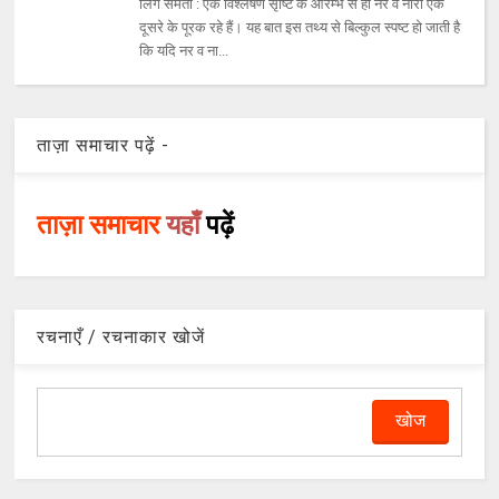
लिंग समता : एक विश्‍लेषण सृष्‍टि के आरम्‍भ से ही नर व नारी एक
दूसरे के पूरक रहे हैं। यह बात इस तथ्‍य से बिल्‍कुल स्‍पष्‍ट हो जाती है
कि यदि नर व ना...
ताज़ा समाचार पढ़ें -
ताज़ा समाचार
यहाँ
पढ़ें
रचनाएँ / रचनाकार खोजें