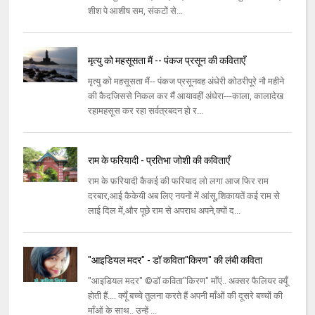
शीश पे आशीष सम, संकटों से...
मृत्यु को महसूसता मैं -- पंकज प्रसून की कविताएँ
मृत्यु को महसूसता मैं-- पंकज प्रसूनवह अंधेरी कोठरीपूरे नौ महीने
की कैदजिससे निकल कर मैं आयावहीं अंधेरा---काला, कालादेख
रहामहसूस कर रहा सर्वत्रबदन हो र...
राम के फरियादी - प्रतिभा जोशी की कविताएँ
राम के फ़रियादी कैकई की फरियाद लो लगा आज फिर राम
दरबार,आई कैकेयी अब लिए नयनों में आंसू,शिकायतें कई राम से
लाई दिल में,और पूछे राम से अपराध अपने,क्यों द...
"आइडियल मदर" - डॉ कविता"किरण" की लंबी कविता
"आइडियल मदर" ©डॉ कविता"किरण" माँएं.. अक्सर फैलियर क्यूँ
होती हैं.... क्यूँ बच्चे तुलना करते हैं अपनी माँओं की दूसरे बच्चों की
माँओं के साथ.. उन्हें ...