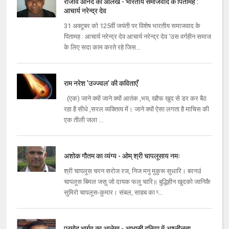
राजीव आनंद का आलेख - भारतीय समाजवाद के पितामह :
आचार्य नरेन्‍द्र देव
31 अक्‍टूबर को 125वीं जयंती पर विशेष भारतीय समाजवाद के
पितामह : आचार्य नरेन्‍द्र देव आचार्य नरेन्‍द्र देव ‘उस वर्गहीन समाज
के लिए सदा काम करते रहे जिस...
राम नरेश 'उज्ज्वल' की कविताएँ
(एक) जाने क्यों जाने क्यों आतंक ,भय, खौफ खुद से डर कर बैठ
रहा है सीधे ,सरल व्यक्तित्व में। जाने क्यों ऐसा लगता है माचिस की
एक तीली जला ...
अशोक गौतम का व्यंग्य - ओम्‌ श्री चापलूसाय नमः
श्री चापलूस चरन सरोज रज, निज मनु मुकुरू सुधारि। बरनउं
चापलूस बिमल जसु जो दायक फलु चारि॥ बुद्धिहीन खुदको जानिकै
सुमिरो चापलूस-कुमार। संबल, साहब का प्‍...
प्रमोद भार्गव का आलेख - आभासी दुनिया में अश्लीलता