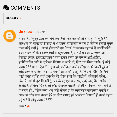
COMMENTS
BLOGGER
:
4
Unknown
9:06 pm
यादव जी, "शूद्र उड़ा क्या देंगे, हम जैसे गरीब सवर्णों को तो उड़ा भी चुके हैं",
आरक्षण की मलाई तो पिछड़ों में भी खास-खास लोग ले गये हैं, लेकिन हमारी सुनने
वाला कोई नहीं है… सवर्ण होकर भी हम "बीच" के बनकर रह गये हैं, क्योंकि पैसे
वाला सवर्ण तो पैसा देकर कहीं भी घुस जाता है, आरक्षित वाला आरक्षण की
बैसाखी लेकर, हम कहाँ जायें? न तो हमारे बच्चों को पैसे से आईआईटी,
इंजीनियरिंग आदि में दाखिला मिलेगा, न जाति से, फ़िर क्या किया जाये? है कोई
जवाब??? या हम ऐसे ही सड़ते रहें, क्योंकि हजारों वर्षों पूर्व हमारे किसी पूर्वज ने
कोई अत्याचार किया था… आपका "आरक्षण" अधूरा है, जिसमें गरीबों के लिये
कोई जगह नहीं है, यहाँ तक कि मेरे दोस्त (जो कि एसटी हैं) को फ़ॉर्म, फ़ीस,
किराये सभी में छूट मिलती है, जबकि वह एक अफ़सर, प्रोफ़ेसर, बैंक अधिकारी
के बेटे हैं, लेकिन मेरे बेटे को कोई रियायत नहीं है भले ही हम निम्न-मध्यम वर्ग से
या गरीब हों… ऐसे में भला आप कैसे सोचते हैं कि सामाजिक समरसता बनाने में
आरक्षण कोई मदद करता है? या फ़िर शायद हमें आजीवन "त्याग" ही करते रहना
पड़ेगा? है कोई जवाब?????
जवाब दें