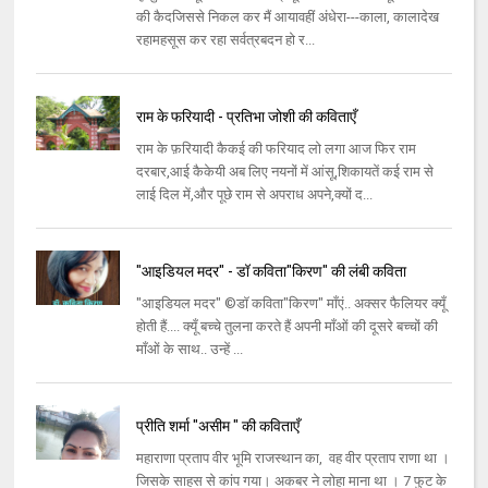
की कैदजिससे निकल कर मैं आयावहीं अंधेरा---काला, कालादेख
रहामहसूस कर रहा सर्वत्रबदन हो र...
राम के फरियादी - प्रतिभा जोशी की कविताएँ
राम के फ़रियादी कैकई की फरियाद लो लगा आज फिर राम
दरबार,आई कैकेयी अब लिए नयनों में आंसू,शिकायतें कई राम से
लाई दिल में,और पूछे राम से अपराध अपने,क्यों द...
"आइडियल मदर" - डॉ कविता"किरण" की लंबी कविता
"आइडियल मदर" ©डॉ कविता"किरण" माँएं.. अक्सर फैलियर क्यूँ
होती हैं.... क्यूँ बच्चे तुलना करते हैं अपनी माँओं की दूसरे बच्चों की
माँओं के साथ.. उन्हें ...
प्रीति शर्मा "असीम " की कविताएँ
महाराणा प्रताप वीर भूमि राजस्थान का, वह वीर प्रताप राणा था ।
जिसके साहस से कांप गया। अकबर ने लोहा माना था । 7 फुट के