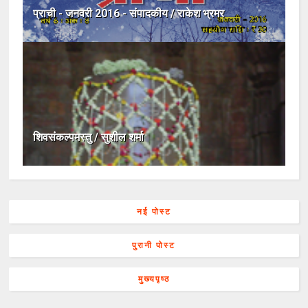
प्राची - जनवरी 2016 - संपादकीय / राकेश भ्रमर
शिवसंकल्पमस्तु / सुशील शर्मा
नई पोस्ट
पुरानी पोस्ट
मुख्यपृष्ठ