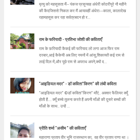
मृत्यु को महसूसता मैं-- पंकज प्रसूनवह अंधेरी कोठरीपूरे नौ महीने
की कैदजिससे निकल कर मैं आयावहीं अंधेरा---काला, कालादेख
रहामहसूस कर रहा सर्वत्रबदन हो र...
राम के फरियादी - प्रतिभा जोशी की कविताएँ
राम के फ़रियादी कैकई की फरियाद लो लगा आज फिर राम
दरबार,आई कैकेयी अब लिए नयनों में आंसू,शिकायतें कई राम से
लाई दिल में,और पूछे राम से अपराध अपने,क्यों द...
"आइडियल मदर" - डॉ कविता"किरण" की लंबी कविता
"आइडियल मदर" ©डॉ कविता"किरण" माँएं.. अक्सर फैलियर क्यूँ
होती हैं.... क्यूँ बच्चे तुलना करते हैं अपनी माँओं की दूसरे बच्चों की
माँओं के साथ.. उन्हें ...
प्रीति शर्मा "असीम " की कविताएँ
महाराणा प्रताप वीर भूमि राजस्थान का, वह वीर प्रताप राणा था ।