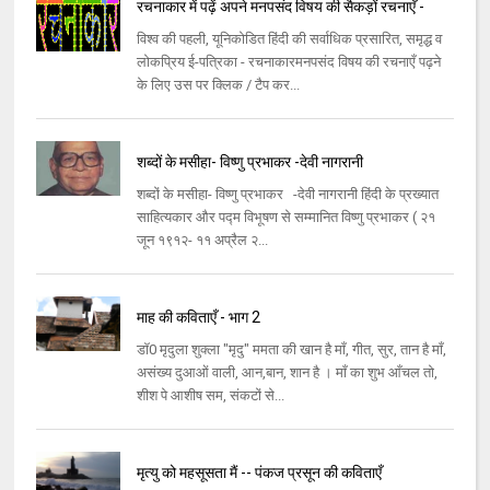
रचनाकार में पढ़ें अपने मनपसंद विषय की सैकड़ों रचनाएँ -
विश्व की पहली, यूनिकोडित हिंदी की सर्वाधिक प्रसारित, समृद्ध व
लोकप्रिय ई-पत्रिका - रचनाकारमनपसंद विषय की रचनाएँ पढ़ने
के लिए उस पर क्लिक / टैप कर...
शब्दों के मसीहा- विष्णु प्रभाकर -देवी नागरानी
शब्दों के मसीहा- विष्णु प्रभाकर -देवी नागरानी हिंदी के प्रख्यात
साहित्यकार और पद्म विभूषण से सम्मानित विष्णु प्रभाकर ( २१
जून १९१२- ११ अप्रैल २...
माह की कविताएँ - भाग 2
डॉ0 मृदुला शुक्ला "मृदु" ममता की खान है माँ, गीत, सुर, तान है माँ,
असंख्य दुआओं वाली, आन,बान, शान है । माँ का शुभ आँचल तो,
शीश पे आशीष सम, संकटों से...
मृत्यु को महसूसता मैं -- पंकज प्रसून की कविताएँ