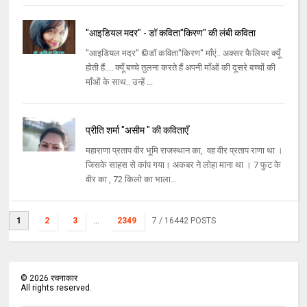
"आइडियल मदर" - डॉ कविता"किरण" की लंबी कविता
"आइडियल मदर" ©डॉ कविता"किरण" माँएं.. अक्सर फैलियर क्यूँ
होती हैं.... क्यूँ बच्चे तुलना करते हैं अपनी माँओं की दूसरे बच्चों की
माँओं के साथ.. उन्हें ...
प्रीति शर्मा "असीम " की कविताएँ
महाराणा प्रताप वीर भूमि राजस्थान का, वह वीर प्रताप राणा था ।
जिसके साहस से कांप गया। अकबर ने लोहा माना था । 7 फुट के
वीर का , 72 किलो का भाला...
1
2
3
...
2349
7
/ 16442 POSTS
©
2026
रचनाकार
All rights reserved.