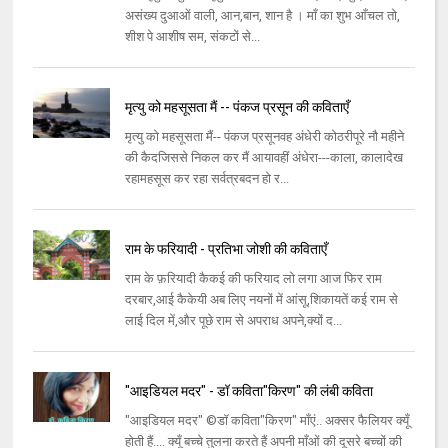
असंख्य दुआओं वाली, आन,बान, शान है । माँ का शुभ आँचल तो,
शीश पे आशीष सम, संकटों से...
मृत्यु को महसूसता मैं -- पंकज प्रसून की कविताएँ
मृत्यु को महसूसता मैं-- पंकज प्रसूनवह अंधेरी कोठरीपूरे नौ महीने
की कैदजिससे निकल कर मैं आयावहीं अंधेरा---काला, कालादेख
रहामहसूस कर रहा सर्वत्रबदन हो र...
राम के फरियादी - प्रतिभा जोशी की कविताएँ
राम के फ़रियादी कैकई की फरियाद लो लगा आज फिर राम
दरबार,आई कैकेयी अब लिए नयनों में आंसू,शिकायतें कई राम से
लाई दिल में,और पूछे राम से अपराध अपने,क्यों द...
"आइडियल मदर" - डॉ कविता"किरण" की लंबी कविता
"आइडियल मदर" ©डॉ कविता"किरण" माँएं.. अक्सर फैलियर क्यूँ
होती हैं.... क्यूँ बच्चे तुलना करते हैं अपनी माँओं की दूसरे बच्चों की