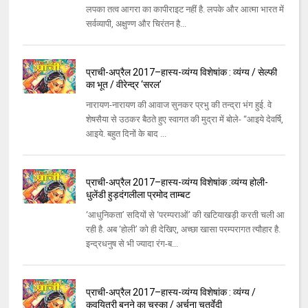
लपका तत्व आगरा का कापीराइट नहीं है. लपके और आत्मा भारत में
सर्वव्यापी, अक्षुण्ण और चिरंतन है...
प्राची-अप्रैल 2017–हास्य-व्यंग्य विशेषांक : व्यंग्य / सेल्फी
का भूत / वीरेन्द्र ‘सरल’
नारायण-नारायण की आवाज सुनकर प्रभु की तन्द्रा भंग हुई. वे
शेषसैया से उठकर बैठते हुए स्वागत की मुद्रा में बोले- ‘‘आइये देवर्षि,
आइये. बहुत दिनों के बाद ...
प्राची-अप्रैल 2017–हास्य-व्यंग्य विशेषांक :व्यंग्य होली-
धुलेंडी हुड़दंगलीला प्रमोद ताम्बट
‘आधुनिकता’ सदियों से ‘परम्पराओं’ की खटियाखड़ी करती चली आ
रही है. अब ‘होली’ को ही देखिए, अच्छा खासा परम्परागत त्यौहार है.
इन्द्रधनुष से भी ज्यादा रंग-ब...
प्राची-अप्रैल 2017–हास्य-व्यंग्य विशेषांक : व्यंग्य /
कवयित्री बनने का चस्का / अर्चना चतुर्वेदी