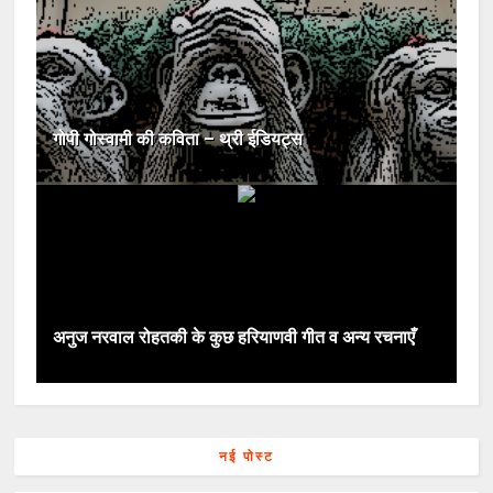
गोपी गोस्वामी की कविता – थ्री ईडियट्स
अनुज नरवाल रोहतकी के कुछ हरियाणवी गीत व अन्य रचनाएँ
नई पोस्ट