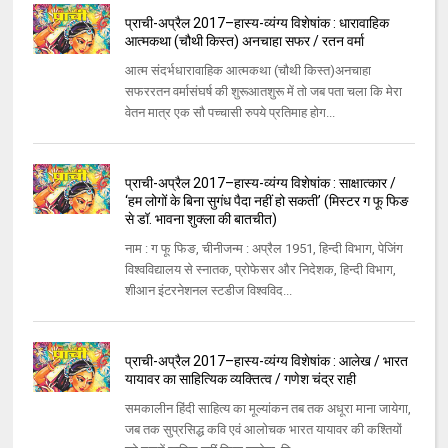
प्राची-अप्रैल 2017–हास्य-व्यंग्य विशेषांक : धारावाहिक
आत्मकथा (चौथी किस्त) अनचाहा सफर / रतन वर्मा
आत्म संदर्भधारावाहिक आत्मकथा (चौथी किस्त)अनचाहा
सफररतन वर्मासंघर्ष की शुरूआतशुरू में तो जब पता चला कि मेरा
वेतन मात्र एक सौ पच्चासी रुपये प्रतिमाह होग...
प्राची-अप्रैल 2017–हास्य-व्यंग्य विशेषांक : साक्षात्कार /
‘हम लोगों के बिना सुगंध पैदा नहीं हो सकती’ (मिस्टर ग फू फिङ
से डॉ. भावना शुक्ला की बातचीत)
नाम : ग फू फिङ, चीनीजन्म : अप्रैल 1951, हिन्दी विभाग, पेजिंग
विश्वविद्यालय से स्नातक, प्रोफेसर और निदेशक, हिन्दी विभाग,
शीआन इंटरनेशनल स्टडीज विश्वविद...
प्राची-अप्रैल 2017–हास्य-व्यंग्य विशेषांक : आलेख / भारत
यायावर का साहित्यिक व्यक्तित्व / गणेश चंद्र राही
समकालीन हिंदी साहित्य का मूल्यांकन तब तक अधूरा माना जायेगा,
जब तक सुप्रसिद्ध कवि एवं आलोचक भारत यायावर की कश्तियों