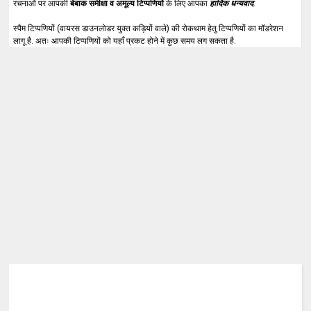
रचनाओं पर आपकी
बेबाक समीक्षा व अमूल्य टिप्पणियों
के लिए आपका
हार्दिक धन्यवाद
.
स्पैम टिप्पणियों (वायरस डाउनलोडर युक्त कड़ियों वाले) की रोकथाम हेतु टिप्पणियों का मॉडरेशन
लागू है. अतः आपकी टिप्पणियों को यहाँ प्रकट होने में कुछ समय लग सकता है.