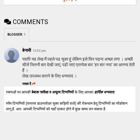
COMMENTS
BLOGGER
:
1
बेनामी
10:43 pm
यद्यपि यह लेख मैं पहले पढ चुका हूं लेकिन इसे फिर पढना अच्‍छा लगा । अच्‍छी
चीजें जितनी बार देखी जाएं, पढी जाएं प्रत्‍येक बार 'हर बार नया' का आनन्‍द देती
हैं ।
लेख उपलब्‍ध कराने के लिए धन्‍यवाद ।
जवाब दें
रचनाओं पर आपकी
बेबाक समीक्षा व अमूल्य टिप्पणियों
के लिए आपका
हार्दिक धन्यवाद
.
स्पैम टिप्पणियों (वायरस डाउनलोडर युक्त कड़ियों वाले) की रोकथाम हेतु टिप्पणियों का मॉडरेशन
लागू है. अतः आपकी टिप्पणियों को यहाँ प्रकट होने में कुछ समय लग सकता है.