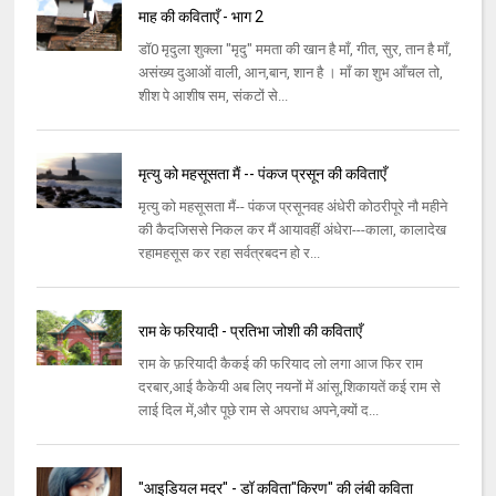
माह की कविताएँ - भाग 2
डॉ0 मृदुला शुक्ला "मृदु" ममता की खान है माँ, गीत, सुर, तान है माँ,
असंख्य दुआओं वाली, आन,बान, शान है । माँ का शुभ आँचल तो,
शीश पे आशीष सम, संकटों से...
मृत्यु को महसूसता मैं -- पंकज प्रसून की कविताएँ
मृत्यु को महसूसता मैं-- पंकज प्रसूनवह अंधेरी कोठरीपूरे नौ महीने
की कैदजिससे निकल कर मैं आयावहीं अंधेरा---काला, कालादेख
रहामहसूस कर रहा सर्वत्रबदन हो र...
राम के फरियादी - प्रतिभा जोशी की कविताएँ
राम के फ़रियादी कैकई की फरियाद लो लगा आज फिर राम
दरबार,आई कैकेयी अब लिए नयनों में आंसू,शिकायतें कई राम से
लाई दिल में,और पूछे राम से अपराध अपने,क्यों द...
"आइडियल मदर" - डॉ कविता"किरण" की लंबी कविता