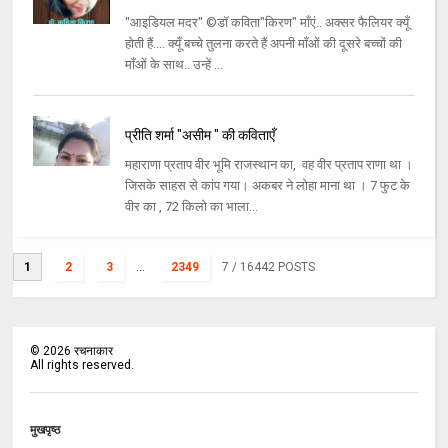
"आइडियल मदर" ©डॉ कविता"किरण" माँएं.. अक्सर फैलियर क्यूँ
होती हैं.... क्यूँ बच्चे तुलना करते हैं अपनी माँओं की दूसरे बच्चों की
माँओं के साथ.. उन्हें ...
प्रीति शर्मा "असीम " की कविताएँ
महाराणा प्रताप वीर भूमि राजस्थान का, वह वीर प्रताप राणा था ।
जिसके साहस से कांप गया। अकबर ने लोहा माना था । 7 फुट के
वीर का , 72 किलो का भाला...
1
2
3
...
2349
7
/ 16442 POSTS
©
2026
रचनाकार
All rights reserved.
मुखपृष्ठ