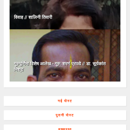
विवाह // शालिनी तिवारी
गुरुपूर्णिमा विशेष आलेख - गुरु: शरणं प्रपद्ये // डा. सूर्यकांत
मिश्रा
नई पोस्ट
पुरानी पोस्ट
मुख्यपृष्ठ