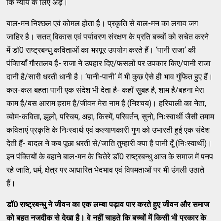
कि न्‍याय के लिए अड़े।
बाल-मन निश्‍छल एवं कोमल होता है। प्रकृति से बाल-मन का लगाव जग
जाहिर है। सतत्‌ विकास एवं पर्यावरण संरक्षण के प्रति बच्‍चों को सचेत करने
में डॉ0 राष्‍ट्रबन्‍धु कविताओं का भरपूर उपयोग करते हैं। ‘पानी राजा‘ की
पंक्‍तियाँ गौरतलब हैं- राजा ने उपहार दिए/फसलों पर उपकार किए/पानी राजा
दानी है/सारी धरती धानी है। ‘पानी-पानी‘ में भी कुछ ऐसे ही भाव गुंफित हुए हैं।
कल-कल बहता पानी एक संदेश भी देता है- कहाँ सुबह है, शाम है/बहना मेरा
काम है/बस आराम हराम है/जीवन मेरा नाम है (निश्‍चय)। हरियाली का नेता,
व्‍योम-कविता, झूलो, परिचय, अहा, किस्‍में, परिवर्तन, सुनो, निःस्‍वार्थी जैसी तमाम
कविताएं प्रकृति के निःस्‍वार्थ एवं कल्‍याणकारी गुण को उभारती हुई एक संदेश
देती हैं- बादल ने कब पूछा धरती से/जाति तुम्‍हारी क्‍या है पानी दूँ (निःस्‍वार्थी)।
इन पंक्‍तियों के बहाने बाल-मन के चितेरे डॉ0 राष्‍ट्रबन्‍धु आज के समाज में पनप
रहे जाति, धर्म, क्षेत्र पर आधारित भेदभाव एवं विषमताओं पर भी उंगली उठाते
हैं।
डॉ
0
राष्‍ट्रबन्‍धु ने जीवन का एक लम्‍बा पड़ाव पार करते हुए जीवन और समाज
को बहुत नजदीक से देखा है। वे नहीं चाहते कि बच्‍चों में किसी भी प्रकार के