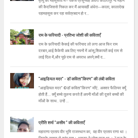
मृत्यु को महसूसता मैं-- पंकज प्रसूनवह अंधेरी कोठरीपूरे नौ महीने
की कैदजिससे निकल कर मैं आयावहीं अंधेरा---काला, कालादेख
रहामहसूस कर रहा सर्वत्रबदन हो र...
राम के फरियादी - प्रतिभा जोशी की कविताएँ
राम के फ़रियादी कैकई की फरियाद लो लगा आज फिर राम
दरबार,आई कैकेयी अब लिए नयनों में आंसू,शिकायतें कई राम से
लाई दिल में,और पूछे राम से अपराध अपने,क्यों द...
"आइडियल मदर" - डॉ कविता"किरण" की लंबी कविता
"आइडियल मदर" ©डॉ कविता"किरण" माँएं.. अक्सर फैलियर क्यूँ
होती हैं.... क्यूँ बच्चे तुलना करते हैं अपनी माँओं की दूसरे बच्चों की
माँओं के साथ.. उन्हें ...
प्रीति शर्मा "असीम " की कविताएँ
महाराणा प्रताप वीर भूमि राजस्थान का, वह वीर प्रताप राणा था ।