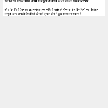
रचनाओं पर आपकी
बेबाक समीक्षा व अमूल्य टिप्पणियों
के लिए आपका
हार्दिक धन्यवाद
.
स्पैम टिप्पणियों (वायरस डाउनलोडर युक्त कड़ियों वाले) की रोकथाम हेतु टिप्पणियों का मॉडरेशन
लागू है. अतः आपकी टिप्पणियों को यहाँ प्रकट होने में कुछ समय लग सकता है.