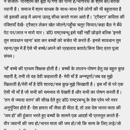
न सजाते- परिश्रम की बूँदों में/गंगा का पानी है/भागीरथ के श्रम की/बेरोक
रवानी है। समाज में श्रम साधक के साथ-साथ ऐसे लोगों की भी बहुतायत है
जो इसकी आड़ में अपना उल्‍लू सीधा करते नजर आते हैं। ‘ट्रैक्‍टर‘ कविता की
पंक्‍तियाँ देखें- ट्रैक्‍टर लेकर खेत जोतने/पहुँचा चतुर सियार/कहा बैल ने बँधे
पेट पर/लात न मारो यार। डॉ0 राष्‍ट्रबन्‍धु इसे यहीं नहीं छोड़ते बल्‍कि ‘इनसे
तुम सावधान रहना‘ बता कर बच्‍चों को सचेत भी करते हैं- इनसे सावधान तुम
रहना/तुम में हैं ऐसे भी बच्‍चे/अपने को प्रहलाद बताते/बिना किए व्रत पूजा
संयम।
‘माँ‘ बच्‍चे की प्रथम शिक्षक होती है। बच्‍चों के लालन-पोषण हेतु वह बहुत कुछ
सहती है, तभी तो वह देवी कहलाती है- मेरी माँ है अन्‍नपूर्णा/जब वह मुझे
खिलाती है/मेरी माँ है देवि शारदा/सब कुछ मुझे सिखाती है। इस माँ से परे एक
ऐसी भी माँ है जो सभी को समभाव से देखती है और सभी का पोषण करती है।
‘तन से ज्‍यादा वतन‘ की सीख देते हुए डॉ0 राष्‍ट्रबन्‍धु के देश प्रेम भरे स्‍वर
अनुगुंजित होते हैं- देश हमारा माँ जैसा ही मीठा है, तो उस देश भारत माता की
‘जय हो‘ की हुंकार भरते हुए बच्‍चों के सामने एक आदर्श भी प्रस्‍तुत करते हैं-
वीर जवानों की जय हो/भारत माता की जय हो/जो कि सत्‍य के लिए लड़े/जो