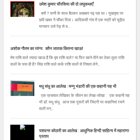
उमेश कुमार चौरसिया की दो लघुकथाएँ
क्‍यों ? पत्नी के साथ बैठकर अखबार पढ़ रहा था। मुखपृष्‍ठ पर
छपी खबर ने चौंका दिया। आदिवासी गांव में एक स्‍त्री को चुड़ैल
मानकर उसे पेड़ से ब...
अशोक गौतम का व्यंग्य : कौन जातक कितना खाऊ!
मेष राशि वाले ज्यादा खाऊ हैं कि वृष राशि वाले? या फिर खाने-पीने का ठेका तुला राशि
वालों के पास ही है? सिंह राशि वाले कर्क राशि वालों से रिश्वत लेने...
मधु संधु का आलेख : मन्नू भंडारी की एक कहानी यह भी
एक प्रख्‍यात लेखिका के जीवन का लेखा-जोखा : एक कहानी यह
भी डॉ. मधु संधु आज तक दूसरों की जिंदगी पर कहानियां रचने
वाली मन्...
यशवन्त कोठारी का आलेख : आधुनिक हिन्‍दी साहित्‍य में महाराणा
प्रताप