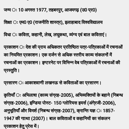
जन्‍म ः
10
अगस्‍त
1977,
तहबरपुर
,
आजमगढ़ (उ
0
प्र
0)
शिक्षा ः एम
0
ए
0 (
राजनीति शास्‍त्र)
,
इलाहाबाद विश्‍वविद्यालय
विधा ः कविता
,
कहानी
,
लेख
,
लघुकथा
,
व्‍यंग्‍य एवं बाल कविताएं।
प्रकाशन ः देश की प्राय अधिकतर प्रतिष्‍ठित पत्र-पत्रिकाओं में रचनाओं
का नियमित प्रकाशन। एक दर्जन से अधिक स्‍तरीय काव्‍य संकलनों में
रचनाओं का प्रकाशन। इण्‍टरनेट पर विभिन्‍न वेब पत्रिकाओं में रचनाओं की
प्रस्‍तुति।
प्रसारण ः आकाशवाणी लखनऊ से कविताओं का प्रसारण।
कृतियाँ ः अभिलाषा (काव्‍य संग्रह-
2005),
अभिव्‍यक्‍तियों के बहाने (निबन्‍ध
संग्रह-
2006),
इण्‍डिया पोस्‍ट-
150
ग्‍लोरियस इयर्स (अंगे्रजी-
2006),
अनुभूतियाँ और विमर्श (निबन्‍ध संग्रह-
2007),
क्रान्‍ति यज्ञ ः
1857-
1947
की गााथा (
2007)
। बाल कविताओं व कहानियों का संकलन
प्रकाशन हेतु प्रेस में।