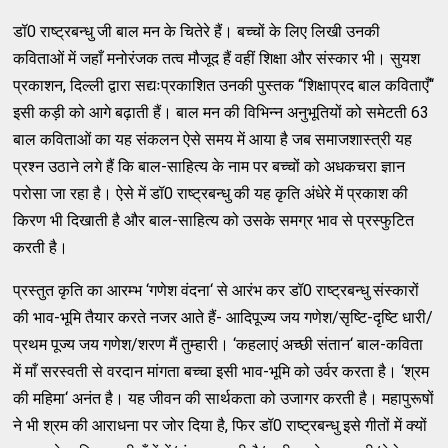
डॉ0 राष्‍ट्रबन्‍धु जी बाल मन के चितेरे हैं। बच्‍चों के लिए लिखी उनकी
कविताओं में जहाँ मनोरंजक तत्‍व मौजूद हैं वहीं शिक्षा और संस्‍कार भी। सुयश
प्रकाशन, दिल्‍ली द्वारा सद्यःप्रकाशित उनकी पुस्‍तक ‘‘शिक्षाप्रद बाल कविताएँ‘‘
इसी कड़ी को आगे बढ़ाती हैं। बाल मन की विभिन्‍न अनुभूतियों को समेटती 63
बाल कविताओं का यह संकलन ऐसे समय में आया है जब समाजशास्‍त्री यह
प्रश्‍न उठाने लगे हैं कि बाल-साहित्‍य के नाम पर बच्‍चों को अधकचरा ज्ञान
परोसा जा रहा है। ऐसे में डॉ0 राष्‍ट्रबन्‍धु की यह कृति अंधेरे में प्रकाश की
किरण भी दिखाती है और बाल-साहित्‍य को उसके समग्र भाव से प्रस्‍फुटित
करती है।
प्रस्‍तुत कृति का आरम्‍भ ‘गणेश वंदना‘ से आरंभ कर डॉ0 राष्‍ट्रबन्‍धु संस्‍कारों
की भाव-भूमि तैयार करते नजर आते हैं- आदिपूज्‍य जय गणेश/सृष्‍टि-दृष्‍टि धारी/
प्रथम पूज्‍य जय गणेश/शरण मैं तुम्‍हारी। ‘कहलाएं अच्‍छी संतान‘ बाल-कविता
में माँ सरस्‍वती से वरदान मांगता बच्‍चा इसी भाव-भूमि को उर्वर करता है। ‘श्रम
की महिमा‘ अनंत है। यह जीवन की सार्थकता को उजागर करती है। महापुरूषों
ने भी श्रम की आराधना पर जोर दिया है, फिर डॉ0 राष्‍ट्रबन्‍धु इसे गीतों में क्‍यों