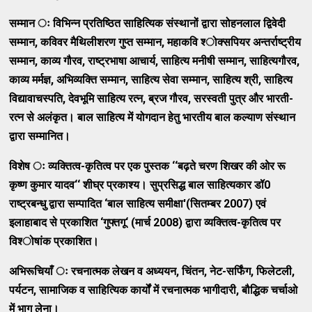
सम्‍मान ः विभिन्‍न प्रतिष्‍ठित साहित्‍यिक संस्‍थानों द्वारा सोहनलाल द्विवेदी
सम्‍मान
,
कविवर मैथिलीशरण गुप्‍त सम्‍मान
,
महाकवि श्‍ोक्‍सपियर अन्‍तर्राष्‍ट्रीय
सम्‍मान
,
काव्‍य गौरव
,
राष्‍ट्रभाषा आचार्य
,
साहित्‍य मनीषी सम्‍मान
,
साहित्‍यगौरव
,
काव्‍य मर्मज्ञ
,
अभिव्‍यक्‍ति सम्‍मान
,
साहित्‍य सेवा सम्‍मान
,
साहित्‍य श्री
,
साहित्‍य
विद्यावाचस्‍पति
,
देवभूमि साहित्‍य रत्‍न
,
ब्रज गौरव
,
सरस्‍वती पुत्र और भारती-
रत्‍न से अलंकृत। बाल साहित्‍य में योगदान हेतु भारतीय बाल कल्‍याण संस्‍थान
द्वारा सम्‍मानित।
विशेष ः व्‍यक्‍तित्‍व-कृतित्‍व पर एक पुस्‍तक
‘‘
बढ़ते चरण शिखर की ओर रू
कृष्‍ण कुमार यादव
‘‘
शीघ्र प्रकाश्‍य। सुप्रसिद्ध बाल साहित्‍यकार डॉ
0
राष्‍ट्रबन्‍धु द्वारा सम्‍पादित
‘
बाल साहित्‍य समीक्षा
'(
सितम्‍बर
2007)
एवं
इलाहाबाद से प्रकाशित
‘
गुफ्‍तगू
‘ (
मार्च
2008)
द्वारा व्‍यक्‍तित्‍व-कृतित्‍व पर
विश्‍ोषांक प्रकाशित।
अभिरूचियाँ ः रचनात्‍मक लेखन व अध्‍ययन
,
चिंतन
,
नेट-सर्फिंग
,
फिलेटली
,
पर्यटन
,
सामाजिक व साहित्‍यिक कार्यों में रचनात्‍मक भागीदारी
,
बौद्धिक चर्चाओ
में भाग लेना।