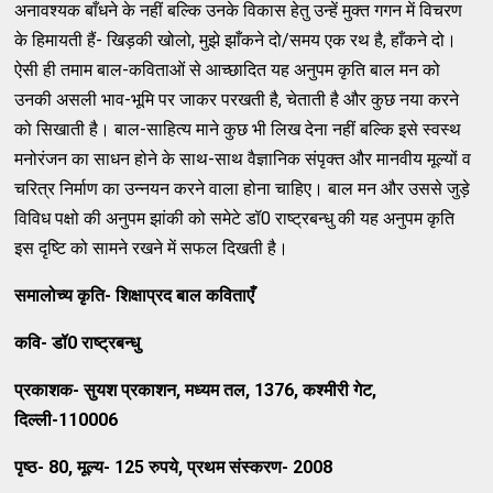
अनावश्‍यक बाँधने के नहीं बल्‍कि उनके विकास हेतु उन्‍हें मुक्‍त गगन में विचरण
के हिमायती हैं- खिड़की खोलो, मुझे झाँकने दो/समय एक रथ है, हाँकने दो।
ऐसी ही तमाम बाल-कविताओं से आच्‍छादित यह अनुपम कृति बाल मन को
उनकी असली भाव-भूमि पर जाकर परखती है, चेताती है और कुछ नया करने
को सिखाती है। बाल-साहित्‍य माने कुछ भी लिख देना नहीं बल्‍कि इसे स्‍वस्‍थ
मनोरंजन का साधन होने के साथ-साथ वैज्ञानिक संपृक्‍त और मानवीय मूल्‍यों व
चरित्र निर्माण का उन्‍नयन करने वाला होना चाहिए। बाल मन और उससे जुड़े
विविध पक्षो की अनुपम झांकी को समेटे डॉ0 राष्‍ट्रबन्‍धु की यह अनुपम कृति
इस दृष्‍टि को सामने रखने में सफल दिखती है।
समालोच्‍य कृति- शिक्षाप्रद बाल कविताएँ
कवि- डॉ
0
राष्‍ट्रबन्‍धु
प्रकाशक- सुयश प्रकाशन
,
मध्‍यम तल
, 1376,
कश्‍मीरी गेट
,
दिल्‍ली-
110006
पृष्‍ठ-
80,
मूल्‍य-
125
रुपये
,
प्रथम संस्‍करण-
2008