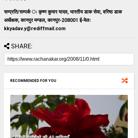
सम्‍प्रति/सम्‍पर्क ः कृष्‍ण कुमार यादव
,
भारतीय डाक सेवा
,
वरिष्‍ठ डाक
अधीक्षक
,
कानपुर मण्‍डल
,
कानपुर-
208001
ई-मेलः
kkyadav.y@rediffmail.com
SHARE:
RECOMMENDED FOR YOU
येव्‍गेनी येव्‍तुशेंको की 40 कविताएँ