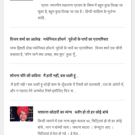
प्रातः स्‍मरणीय महाराणा प्रताप के विषय में बहुत कुछ लिखा जा
चुका है, बहुत कुछ लिखा जा रहा है। हिन्‍दी साहित्‍य के मूर्धन्‍य
साहि...
विजय शर्मा का आलेख : नथेनियल हॉथर्न : पूर्वजों के पापों का प्रायश्चित
जन्म द्विशती लेख नथेनियल हॉथर्नः पूर्वजों के पापों का प्रायश्चित विजय शर्मा एक चीनी
कहावत है, ‘कौन जाने क्या अच्छा, क्या बुरा.’ हुआ यूँ...
शोभना चौरे की कविता : मैं हारी नहीं, बस थकी हूं…
.मैं हारी नही ! बस थकी हूं थोड़ी शाम के धुँधलके में रिश्तों को तलाशती , रात के अंधेरों में,
और न गहराए मेरे अनमोल रिश्ते इसीलिए फिर स...
यशवन्त कोठारी का व्यंग्य : ब्लॉग हो तो हर कोई बांचे
किसी जमाने में एक गाना बहुत चलता था, चिटि्‌ठयां हो तो हर कोई
बांचे , भाग न बांच्‍यों जाय। जमाना बदला । कंप्‍यूटर आए ।
चिटि्‌ठयां ई मेल हो गई । ई मेल...