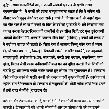
दुर्गुण अथवा कमजोरियाँ आएं। उनकी लेखनी इन सब के प्रति सतत्‌
प्रयत्‍नशील है। वे बच्‍चों को इतना मजबूत बनाना चाहते हैं कि वे भविष्‍य की
दीवार अपने सुदृढ़ कंधों पर उठा सकें। कभी वे
‘
किसान बनो
‘
के बहाने श्रम
का गीत गाते हैं तो कभी बच्‍चों के दिल के दर्द को यूँ बांँटते हैं- हमें सिखाया गया
,
नकल करना बेहतर/रिश्‍वत की तरकीबों से हर सीख मिली/टूटे पुल दुर्घटनाओं
अतंकों के/बिन माँगी अनचाही जबरन भीख मिली (भविष्‍य)। बच्‍चों की तरफ से
वे बड़ों पर सवाल भी उठाते हैं- शिक्षा देना है आसान/किन्‍तु कौन देता है ध्‍यान
(इनसे जान बचाना मुश्‍किल)। खिड़की खोलो
,
कश्‍मीर बचायेंगे
,
मत बहकाओ
,
ताकत कूतें
,
अशोक के श्‍ोर
,
स्‍वर जागें
,
करते उन्‍हें प्रणाम
,
स्‍वाधीनता
,
क्‍या
होगा
,
चिंतन जैसी तमाम कविताओं में बाल मन को दूषित करती विसंगतियों को
उठाते हुए और इनके प्रति सचेत करते हुए कोमल भाव गुंजायमान हैं। रक्‍तदान
जैसे पवित्र कार्य के प्रति बच्‍चों को प्रवृत करती कुछ पंक्‍तियाँ हैं- स्‍वर्णदान से
श्रेष्‍ठ दान है/रक्‍तदान दो रक्‍तदान दो/खुदगर्जी की ओछी सीमा लाँघो/सब अपने
हैं इन्‍हें रक्‍त से बाँधो (रक्‍तदान दो)।
वर्तमान दौर टेक्‍नालोजी का है, पर कोई भी टेक्‍नालोजी मानव का स्‍थान नहीं ले
सकती। टेक्‍नालोजी की अपनी सीमायें हैं और इन सीमाओं से परे हम उनसे