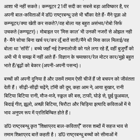
आशा भी नहीं सकते। कम्‍प्‍यूटर 21वीं सदी का सबसे बड़ा आविष्‍कार है, पर
अपनी बाल-कविताओं में डॉ0 राष्‍ट्रबन्‍धु उसे भी चौंका देते हैं- मैंने पूछा ओ
कम्‍प्‍यूटर/क्‍या खेती कर सकते?/वह बोला यह बहुत असंभव/रोबो सिर्फ
उचकते (कम्‍प्‍यूटर)। मोबाइल पर ‘मिस काल‘ भी उनकी नजरों से ओझल नही
है- मैंने सोचा बिना खर्च पर/कर लूँ बातें सारी/मैंने थी मिस काल मिलाई/वह
बोला था ‘सॉरी‘। बच्‍चे जहाँ नई टेक्‍नालोजी को गले लगा रहे हैं, वहीं बुजुर्गों को
अभी भी ये समझ में नहीं आते हैं- विज्ञान के चमत्‍कार/रेल मोटर कार/मुझे बहुत
भाते हैं/बूढ़ों को बेकार (अपनी-अपनी पसन्‍द)।
बच्‍चों की अपनी दुनिया है और उसमें तमाम ऐसी चीजें हैं जो बचपन को जीवंतता
देती हैं। सीढ़ी-सीढ़ी चढ़ेंगे, टॉमी की दुम, कहा आम ने, आया बुखार, रानी
बिटिया बिटिया रानी, मौज-मजे, स्‍कूल की बस, टाफी, घोड़े से, छुई छुअव्‍वल,
बिदाई गीत, झूलो, अच्‍छी बिटिया, चिरौटा और चिड़िया इत्‍यादि कविताओं में ये
भाव अनुपम रूप में प्रतिबिम्‍बित होते हैं।
डॉ0 राष्‍ट्रबन्‍धु कृत ‘‘शिक्षाप्रद बाल-कविताएँ‘‘ सरस शब्‍दों में सहज भाव से
तमाम शिक्षाप्रद बातें कहती है। डॉ0 राष्‍ट्रबन्‍धु बच्‍चों को सीमाओं में