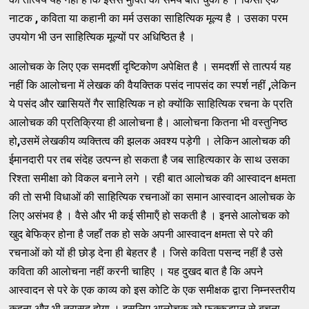
नाटक
,
कविता या कहानी का मर्म उसका साहित्यिक मूल्य है । उसका परम
उपयोग भी उन साहित्यिक मूल्यों पर अधिष्ठित है ।
आलोचक के लिए एक समदर्शी दृष्टिकोण अपेक्षित है । समदर्शी से तात्पर्य यह
नहीं कि आलोचना में लेखक की वैयक्तिक पसंद नापसंद का स्पर्श नहीं
,
लेकिन
ये पसंद और खासियतें गैर साहित्यिक न हो क्योंकि साहित्यिक रचना के प्रति
आलोचक की प्रतिक्रिया ही आलोचना है। आलोचना कितना भी वस्तुनिष्ठ
हो
,
उसमें लेखकीय व्यक्तित्व की झलक अवश्य पड़ेगी । लेकिन आलोचक की
ईमानदारी पर तब संदेह उत्पन्न हो सकता है जब साहित्यकार के साथ उसका
रिश्ता समीक्षा को विकल बनाने लगे । रही बात आलोचक की आस्वादन क्षमता
की तो सभी विधाओं की साहित्यिक रचनाओं का समान आस्वादन आलोचक के
लिए असंभव है । वैसे और भी कई सीमाऍं हो सकती है । इनसे आलोचक को
खुद बेफिक्र होना है जहाँ तक हो सके अपनी आस्वादन क्षमता से परे की
रचनाओं को यों ही छोड़ देना ही बेहतर है । जिसे कविता पसन्द नहीं है उसे
कविता की आलोचना नहीं करनी चाहिए । यह दुखद बात है कि अपने
आस्वादन से परे के एक काव्य को इस कोटि के एक समीक्षक द्वारा निम्नस्तरीय
कहना और भी त्रासद होगा । इसलिए आलोचक को फक्कड़पन से बचना