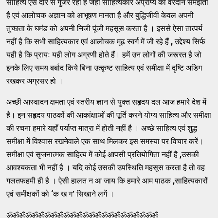
साहित्य ऐसे दौर से गुजर रहा है जहाँ साहित्यकार अप्राप्य को वरदान समझता
है एवं आलोचक अज्ञान को आभूषण मानता है और बुद्धिजीवी केवल अपनी
तुच्छता के घमंड को अपनी निजी पूंजी महसूस करता है । इससे ऐसा तात्पर्य
नहीं है कि सभी साहित्यकार एवं आलोचक मूढ़ स्वर्ग में जी रहे हैं
,
उद्देश्य सिर्फ
यही है कि प्रायः यही लोग अग्रणी होते हैं। हमें उन लोगों की जरूरत है जो
इनके लिए समय बर्बाद किये बिना उत्कृष्ट साहित्य एवं समीक्षा में दृष्टि अडिग
रखकर अग्रसर हो ।
अच्छी आस्वादन क्षमता एवं स्तरीय ज्ञान से युक्त सहृदय दल आज हमारे देश में
है। इन सहृदय पाठकों की आकांक्षाओं की पूर्ति करने योग्य साहित्य और समीक्षा
की रचना हमारे यहाँ पर्याप्त मात्रा में होती नहीं है । अच्छे साहित्य एवं शुद्ध
समीक्षा में विश्वास रखनेवाले एक साथ मिलकर इस समस्या पर विचार करें।
समीक्षा एवं सृजनात्मक साहित्य में कोई आपसी प्रतियोगिता नहीं है
,
उसकी
आवश्यकता भी नहीं है । यदि कोई उसकी उपस्थिति महसूस करता है तो वह
गलतफहमी ही है । ऐसी हालत न आ जाय कि हमारे आम पाठक
,
साहित्यकारों
एवं समीक्षकों को
‘
क ख ग
’
सिखाने लगें ।
ॐॐॐॐॐॐॐॐॐॐॐॐॐॐॐॐॐॐॐॐॐॐॐॐ