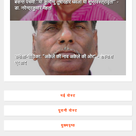
बसन्त पंचमी:‘‘या कुन्देन्दु तुषारहार धवला या शुभ्रवस्त्रावृता’’ -
डा. नरेन्द्रकुमार मेहता
समीक्षा-पीठिका: “अकेले की नाव अकेले की ओर” - शेषनाथ
प्रसाद
नई पोस्ट
पुरानी पोस्ट
मुख्यपृष्ठ