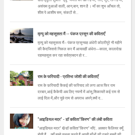
असंख्य दुआओं वाली, आन,बान, शान है । माँ का शुभ आँचल तो,
शीश पे आशीष सम, संकटों से...
मृत्यु को महसूसता मैं -- पंकज प्रसून की कविताएँ
मृत्यु को महसूसता मैं-- पंकज प्रसूनवह अंधेरी कोठरीपूरे नौ महीने
की कैदजिससे निकल कर मैं आयावहीं अंधेरा---काला, कालादेख
रहामहसूस कर रहा सर्वत्रबदन हो र...
राम के फरियादी - प्रतिभा जोशी की कविताएँ
राम के फ़रियादी कैकई की फरियाद लो लगा आज फिर राम
दरबार,आई कैकेयी अब लिए नयनों में आंसू,शिकायतें कई राम से
लाई दिल में,और पूछे राम से अपराध अपने,क्यों द...
"आइडियल मदर" - डॉ कविता"किरण" की लंबी कविता
"आइडियल मदर" ©डॉ कविता"किरण" माँएं.. अक्सर फैलियर क्यूँ
होती हैं.... क्यूँ बच्चे तुलना करते हैं अपनी माँओं की दूसरे बच्चों की