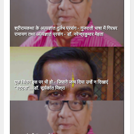
श्रीरामकथा के अल्पज्ञात दुर्लभ प्रसंग - गुजराती भाषा में गिरधर
रामायण तथा अल्पज्ञात प्रसंग - डॉ. नरेन्द्रकुमार मेहता
एक चिंतन इस पर भी हो - जिसने जन्म दिया उन्हें न दिखाएं
"स्टेटस"... डॉ. सूर्यकांत मिश्रा