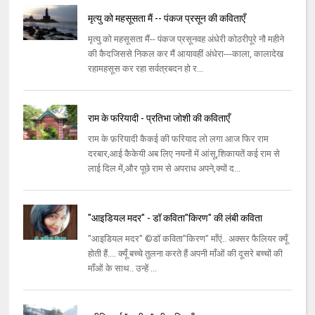
मृत्यु को महसूसता मैं -- पंकज प्रसून की कविताएँ
मृत्यु को महसूसता मैं-- पंकज प्रसूनवह अंधेरी कोठरीपूरे नौ महीने
की कैदजिससे निकल कर मैं आयावहीं अंधेरा---काला, कालादेख
रहामहसूस कर रहा सर्वत्रबदन हो र...
राम के फरियादी - प्रतिभा जोशी की कविताएँ
राम के फ़रियादी कैकई की फरियाद लो लगा आज फिर राम
दरबार,आई कैकेयी अब लिए नयनों में आंसू,शिकायतें कई राम से
लाई दिल में,और पूछे राम से अपराध अपने,क्यों द...
"आइडियल मदर" - डॉ कविता"किरण" की लंबी कविता
"आइडियल मदर" ©डॉ कविता"किरण" माँएं.. अक्सर फैलियर क्यूँ
होती हैं.... क्यूँ बच्चे तुलना करते हैं अपनी माँओं की दूसरे बच्चों की
माँओं के साथ.. उन्हें ...