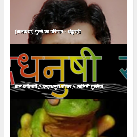
(बालकथा) गुस्‍से का परिणाम - अंकुश्री
बाल कवितायेँ // इन्द्रधनुषी संसार // शालिनी मुखरैया