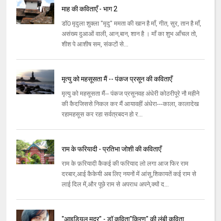
माह की कविताएँ - भाग 2
डॉ0 मृदुला शुक्ला "मृदु" ममता की खान है माँ, गीत, सुर, तान है माँ,
असंख्य दुआओं वाली, आन,बान, शान है । माँ का शुभ आँचल तो,
शीश पे आशीष सम, संकटों से...
मृत्यु को महसूसता मैं -- पंकज प्रसून की कविताएँ
मृत्यु को महसूसता मैं-- पंकज प्रसूनवह अंधेरी कोठरीपूरे नौ महीने
की कैदजिससे निकल कर मैं आयावहीं अंधेरा---काला, कालादेख
रहामहसूस कर रहा सर्वत्रबदन हो र...
राम के फरियादी - प्रतिभा जोशी की कविताएँ
राम के फ़रियादी कैकई की फरियाद लो लगा आज फिर राम
दरबार,आई कैकेयी अब लिए नयनों में आंसू,शिकायतें कई राम से
लाई दिल में,और पूछे राम से अपराध अपने,क्यों द...
"आइडियल मदर" - डॉ कविता"किरण" की लंबी कविता