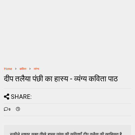
Home
कविता
व्यंग्य
दीप तलैया पंछी का हास्य - व्यंग्य कविता पाठ
SHARE:
0
नुकीले नश्तर युक्त तीखे हास्य व्यंग्य की कविताएँ दीप तलैया की खासियत है.