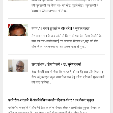
व्यंग्य की जुगलबंदी-10---------------------------इस बार की व्यंग्य
की जुगलबंदी का विषय था- नये नोट, पुराने नोट। जुगलबंदी में
Yamini Chaturvedi ने लिख...
व्यंग्य / II मन रे तू काहे न धीर धरे II / सुशील यादव
मेरा मन 8/11 के बाद जोरो से खिन्न हो गया है। जिस तिजौरी के
पास जा कर अपनी कमाई का उल्लास मिलता था,खुद की पीठ
दोकाने का मन करता था अब उसके पास से गुज...
शब्द संधान / शेखचिल्ली / डॉ. सुरेन्द्र वर्मा
शेख चिल्ली शब्द में, जैसा कि स्पष्ट है, दो पद हैं | शेख और चिल्ली |
शेख उर्दू का एक बहुत सम्मानित शब्द है | दक्षिण एशिया में मुसलमानों
की चार जातियां...
प्रतिरोध-संस्‍कृति में औपनिवेशिक कालीन दिनारा-क्षेत्र / लक्ष्‍मीकांत मुकुल
प्रतिरोध-संस्‍कृति में औपनिवेशिक कालीन दिनारा-क्षेत्र · लक्ष्‍मीकांत मुकुल दिनारा का
इतिहास बहुत पुराना है। यह क्षेत्र अपनी गौरव गाथाओं और जांगर के धन...