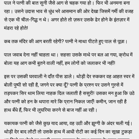
पाल ने पत्‍नी की बात सुनी जैसे आग से चहक गया हो। फिर भी अनमना बना
रहा। उसने उदास भाव से धुंध भरे आसमान की ओर देखा जिसमें गर्मी की वजह
से एक भी चील-गिद्ध न थे। अगर होते तो ज़रूर उसके ढेर होने के इंतज़ार में
मंडरा रहे होते!
कब तक मंदिर की आग बरती रहेगी? पत्‍नी ने माथा पीटते हुए पाल से पूछा।
पाल जवाब देना नहीं चाहता था। सहसा उसके माथे पर बल आ गया, क्रोध में
बोला यह आग कभी बुतने वाली नहीं, हम लोगों को जलाकर भी नहीं!
इस पर उसकी घरवाली ने दाँत पीस डाले। थोड़ी देर रुककर वह आहत स्‍वर में
बोली पुष्‍पी सो रही है, जगने पर क्‍या दूँ? पत्‍नी के प्रश्‍न पर उसने गुस्‍से में
तड़पकर सिर थाम लिया नाहक दिल जलाती है ससुरी! उसका मन हुआ कि उठे
और पत्‍नी को हन के थपारा मारे कि प्रान निकल जाएँ! कमीन, जान रही है
हाथ बँधे हैं, फिर भी लुघरिया करने से बाज नहीं आ रही।
यकायक पत्‍नी को जैसे कुछ याद आया, वह उठी और झुग्‍गी के अंदर चली गई।
थोड़ी देर बाद लौटी तो उसके हाथ में आधी रोटी का कई दिन का सूखा टुकड़ा