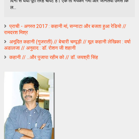
दिनों से धंधा पूरी तरह चौपट है। एक तो भयंकर गर्मी और जानलेवा उमस कि
ल...
प्राची - अगस्त 2017 : कहानी मां, सन्नाटा और बजता हुआ रेडियो //
रामदरश मिश्र
अनूदित कहानी (गुजराती) // बेचारी चम्पूड़ी // मूल कहानी लेखिका : वर्षा
अडालजा // अनुवाद : डॉ. रोशन जी शहानी
कहानी // ...और पुजापा रहीम को // डॉ. जयश्री सिंह