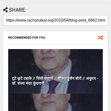
SHARE:
RECOMMENDED FOR YOU
टूटे फूटे ठहाके // सिंधी कहानी // शौकत हुसैन शोरो // अनुवाद -
डॉ. संध्या चंदर कुंदनानी