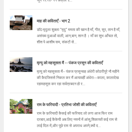
जून १९१२- ११ अप्रैल २...
माह की कविताएँ - भाग 2
डॉ0 मृदुला शुक्ला "मृदु" ममता की खान है माँ, गीत, सुर, तान है माँ,
असंख्य दुआओं वाली, आन,बान, शान है । माँ का शुभ आँचल तो,
शीश पे आशीष सम, संकटों से...
मृत्यु को महसूसता मैं -- पंकज प्रसून की कविताएँ
मृत्यु को महसूसता मैं-- पंकज प्रसूनवह अंधेरी कोठरीपूरे नौ महीने
की कैदजिससे निकल कर मैं आयावहीं अंधेरा---काला, कालादेख
रहामहसूस कर रहा सर्वत्रबदन हो र...
राम के फरियादी - प्रतिभा जोशी की कविताएँ
राम के फ़रियादी कैकई की फरियाद लो लगा आज फिर राम
दरबार,आई कैकेयी अब लिए नयनों में आंसू,शिकायतें कई राम से
लाई दिल में,और पूछे राम से अपराध अपने,क्यों द...