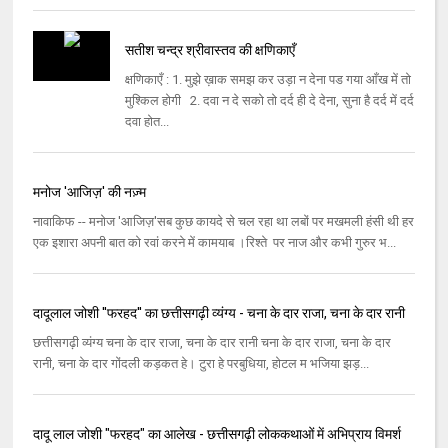
सतीश चन्द्र श्रीवास्तव की क्षणिकाएँ
क्षणिकाएँ : 1. मुझे ख़ाक समझ कर उड़ा न देना पड गया आँख में तो
मुश्किल होगी 2. दवा न दे सको तो दर्द ही दे देना, सुना है दर्द में दर्द
दवा होत...
मनोज 'आजिज़' की नज़्म
नावाकिफ -- मनोज 'आजिज़'सब कुछ कायदे से चल रहा था लबों पर मखमली हंसी थी हर
एक इशारा अपनी बात को रवां करने में कामयाब ।रिश्ते पर नाज और कभी गुरुर भ...
दादूलाल जोशी ''फरहद'' का छत्तीसगढ़ी व्‍यंग्‍य - चना के दार राजा, चना के दार रानी
छत्तीसगढ़ी व्‍यंग्‍य चना के दार राजा, चना के दार रानी चना के दार राजा, चना के दार
रानी, चना के दार गोंदली कड़कत हे। टुरा हे परबुधिया, होटल म भजिया झड़...
दादू लाल जोशी "फरहद" का आलेख - छत्तीसगढ़ी लोककथाओं में अभिप्राय विमर्श