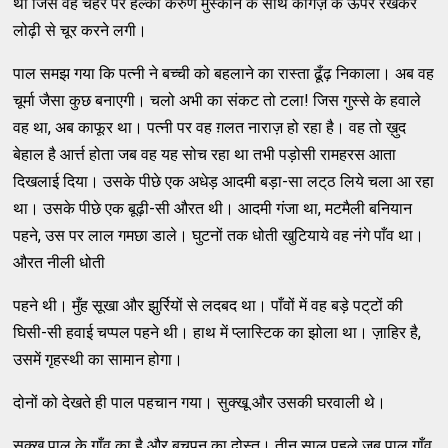
था जिसे वह चेहरे पर हल्‍की करुण मुस्‍कान के साथ कागज़ के ऊपर रखकर
लोढ़ी से चूर करने लगी।
पाल समझ गया कि पत्‍नी ने बच्‍ची को बहलाने का रास्‍ता ढूँढ़ निकाला। अब वह
चूर्मा जैसा कुछ बनाएगी। चलो अभी का संकट तो टला! जिस गुस्‍से के हवाले
वह था, अब काफूर था। पत्‍नी पर वह ग़लत नाराज़ हो रहा है। वह तो ख़ुद
बेहाल है आर्त्त होता जब वह यह सोच रहा था तभी पड़ोसी रामहरस आता
दिखलाई दिया। उसके पीछे एक अधेड़ आदमी बड़ा-सा लट्‌ठ लिये चला आ रहा
था। उसके पीछे एक बूढ़ी-सी औरत थी। आदमी गंजा था, मटमैली बनियान
पहने, उस पर लाल गमछा डाले। घुटनों तक धोती खुटियाये वह नंगे पाँव था।
औरत नीली धोती
पहने थी। मुँह सूखा और झुर्रियों से लदबद था। पाँवों में वह बड़े पट्‌टों की
घिसी-सी हवाई चप्‍पल पहने थी। हाथ में प्‍लास्‍टिक का झोला था। ज़ाहिर है,
उसमें गृहस्‍थी का सामान होगा।
दोनों को देखते ही पाल पहचान गया। सुक्‍खू और उसकी घरवाली थे।
सुक्‍खू पाल के गाँव का है और बचपन का दोस्‍त। तीन साल पहले जब पाल गाँव