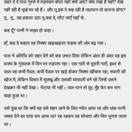
ज़हर दे दे पाल गुस्‍से में तड़पकर बोला यहाँ क्‍यों आए? क्‍या रखा है यहाँ? देख
नहीं रही है भूखे मर रहे हैं। और तू इस पे कह रही है जलपान तो कराना होगा?
तू... तू... वह हकला उठा तू कह दे, लौट जाएँ यहाँ से...
कह दूँ? पत्‍नी ने सख्‍़त हो कहा।
हाँ, कह दे कहता वह रिक्‍शा खड़खड़ाता सड़क की ओर बढ़ गया।
पाल ने अतिथि को ज़हर देने को कह ज़रूर दिया लेकिन अंदर ही अंदर वह इस
वाक्‍य के गुंजलक में दिन भर तड़पता रहा। एक गली से दूसरी गली, इधर से
उधर वह कभी पैदल, कभी पैडल पर खड़े होकर रिक्‍शा खींचता रहा, सवारी की
खोज में, लेकिन दिमाग़ में सुक्‍खू और उसकी घरवाली बने रहे जिन्‍हें उसने
देखकर भी नहीं देखा। भेंटाया भी नहीं। जल-पान तो दूर, मुँह फेर कर भाग
खड़ा हुआ था।
उसे दुख था कि क्‍यों वह उसे शहर आने के लिए न्‍यौत आया था और धंधा-पानी
जमवा देने का वादा कर आया था! रह-रहकर वह सोचता और सिर धुनता जाता
था।