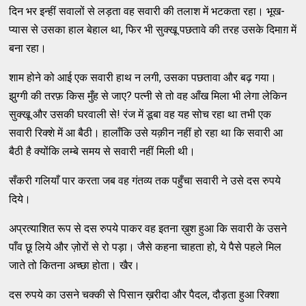
दिन भर इन्‍हीं सवालों से लड़ता वह सवारी की तलाश में भटकता रहा। भूख-
प्‍यास से उसका हाल बेहाल था, फिर भी सुक्‍खू पछतावे की तरह उसके दिमाग़ में
बना रहा।
शाम होने को आई एक सवारी हाथ न लगी, उसका पछतावा और बढ़ गया।
झुग्‍गी की तरफ़ किस मुँह से जाए? पत्‍नी से तो वह आँख मिला भी लेगा लेकिन
सुक्‍खू और उसकी घरवाली से! रंज में डूबा वह यह सोच रहा था तभी एक
सवारी रिक्‍शे में आ बैठी। हालाँकि उसे यक़ीन नहीं हो रहा था कि सवारी आ
बैठी है क्‍योंकि लम्‍बे समय से सवारी नहीं मिली थी।
सँकरी गलियाँ पार करता जब वह गंतव्‍य तक पहुँचा सवारी ने उसे दस रुपये
दिये।
अप्रत्‍याशित रूप से दस रुपये पाकर वह इतना ख़ुश हुआ कि सवारी के उसने
पाँव छू लिये और ज़ोरों से रो पड़ा। जैसे कहना चाहता हो, ये पैसे पहले मिल
जाते तो कितना अच्‍छा होता। खैर।
दस रुपये का उसने चक्‍की से पिसान ख़रीदा और पैदल, दौड़ता हुआ रिक्‍शा