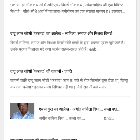
छत्तीसगढ़ी लोककथाओं में अभिप्राय विमर्श लोककथा, लोकसाहित्य की एक विशिष्ट
विधा है। सीधे-सीेधे अर्थों में यह लोक-मनोरंजन का एक सशक्त माध्यम है। इलेक्ट्र...
दादू लाल जोशी "फरहद" का आलेख - साहित्‍य, समाज और मिथक विमर्श
विमर्श साहित्‍य, समाज और मिथक विमर्श छोटे बच्‍चों के द्वारा अक्‍सर प्रश्‍न पूछे जाते हैं।
उनके प्रश्‍न जिज्ञासा भरे तथा अत्‍यंत सहज-सरल होते हैं।&nb...
दादू लाल जोशी ''फरहद'' की कहानी - जाति
कहानी जाति दादू लाल जोशी ''फरहद'' शाम छः बजे से रोज रिहर्सल शुरू होता था, किन्‍तु
कब तक चलेगा? इसका समय निश्‍चित नहीं था। वैसे रात नौ बजे समाप्‍...
श्याम गुप्त का आलेख - अगीत कविता विधा.... कला पक्ष....
अगीत कविता विधा.... कला पक्ष.... &nb...