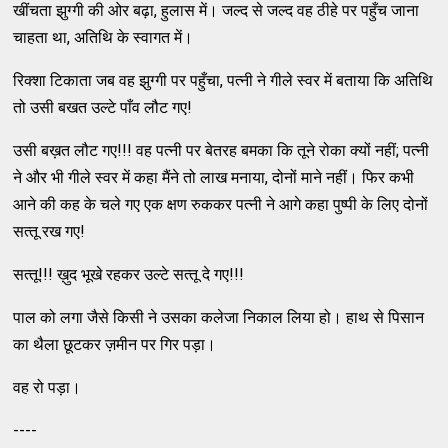
खींचता झुग्‍गी की ओर बढ़ा, हुलास में। जल्‍द से जल्‍द वह ठीहे पर पहुँच जाना
चाहता था, अतिथि के स्‍वागत में।
रिक्‍शा टिकाता जब वह झुग्‍गी पर पहुँचा, पत्‍नी ने गीले स्‍वर में बताया कि अतिथि
तो उसी बखत उल्‍टे पाँव लौट गए!
उसी बख़त लौट गए!!! वह पत्‍नी पर बेतरह बमका कि तूने रोका क्‍यों नहीं; पत्‍नी
ने और भी गीले स्‍वर में कहा मैंने तो लाख मनाया, दोनों माने नहीं। फिर कभी
आने की कह के चले गए एक क्षण रुककर पत्‍नी ने आगे कहा पुष्‍पी के लिए दोनों
सत्‍तू रख गए!
सत्‍तू!!! ख़ुद भूखे रहकर उल्‍टे सत्‍तू दे गए!!!
पाल को लगा जैसे किसी ने उसका कलेजा निकाल लिया हो। हाथ से पिसान
का थैला छूटकर ज़मीन पर गिर पड़ा।
वह रो पड़ा।
----