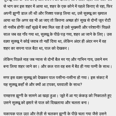
से भाग कर इस शहर में आया था, शहर के एक कोने में पहले किराए से रहा, फिर
अपनी झुग्‍गी डाल ली थी और रिक्‍शा पकड़ लिया था, उसे सुक्‍खू का ख़याल
आया था कि अगर वह भी आ जाए तो कितना अच्‍छा हो! सुख से दोनों जून रोटी
तो नसीब होगी! वहाँ सूखे में क्‍या मिल रहा है उसे भुखमरी और परेशानी! पिछले
साल जब वह गाँव गया था, सुक्‍खू के पीछे पड़ गया, शहर आ जाने के लिए। उस
वक़्‍त सुक्‍खू ने कोई जवाब तो नहीं दिया था, लेकिन अंदर ही अंदर मन में वह
शहर का सपना पाल बैठा था, पाल को देखकर।
लेकिन पिछले माह जब प्‍यास से दोनों बैल मर गए और गाभिन गाय, उसने मन
बना लिया शहर जाने का। और कल रात वह बस में बैठ ही गया पत्‍नी के साथ।
मगर इस वक़्‍त सुक्‍खू को देखकर पाल पसीना-पसीना हो गया। इस संकट में
यह सुक्‍खू कहाँ से और क्‍यों आ टपका, घरवाली के साथ?
रामहरस झुग्‍गी के सामने आ खड़ा हुआ। जूते में आ गए कंकड़ को निकालते हुए
उसने सुक्‍खू को इशारे से पाल को दिखलाया और चलता बना।
यकायक पाल उठा और तेज़ी से चलकर झुग्‍गी के पीछे चला गया जैसे उसने