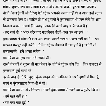
दासी केतकी आई थी। भला दासी को क्‍या शर्म और झिझक। कमरे में प्रविष्‍ट
होकर कुंवरसाहब को आदाब बजाया और अपनी घाघरी घुटनों तक उठाकर
बोली-‘राजकुंवरी जी देखिए मैले घुंघरु आपको पसन्‍द नहीं थे न-आज इन्‍हें सुनार
से उजलवा लिए हैं। कहिए तो बांध दूं पांवों मेंं कुंवरसाहब भी जान लेंगे कि आप
कितना अच्‍छा नाचती हैं। कोई मजाक है! धन्‍नो बाई ने सिखाया है।'
-‘हट यहां से।' आंखें तरेर कर मालविका बोली-‘रख कर आ इन्‍हें ।'
कुंवरसाहब ने टोका-‘शायद आप हमारे सामने नाचना पसन्‍द नहीं करेंगी। हम
आपको मजबूर नहीं करेंगे। लेकिन घुंघरु बंधवाने में क्‍या हर्ज है। चलेंगी तो
छनछनाएंगे। हमें अच्‍छा लगेगा।'
मालविका आग्रह टाल नहीं सकी थी।
दासी केतकी ने तुरन्‍त ही मालविका के पांवों में घुंघरु बांध दिए। फिर शरारत से
मुस्‍कराती हुई चली गई।
इसके बाद दो दो पैग हुए। कुंवरसाहब को मालविका ने अपने हाथों से पिलाई,
स्‍वयं ने कुंवरसाहब के हाथों से पी।
मालविका का रंग और निखरा। उसने कुंवरसाहब से खाने का अनुरोध किया।
-‘हमें भूख नहीं है।'
-‘यह क्‍या बात हुई।'