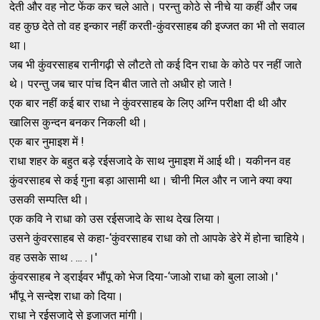
देती और वह नोट फेंक कर चले आते। परन्‍तु कोठे से नीचे या कहीं और जब
वह कुछ देते तो वह इन्‍कार नहीं करती-कुंवरसाहब की इज्‍जत का भी तो सवाल
था।
जब भी कुंवरसाहब रानीगढ़ी से लौटते तो कई दिन राधा के कोठे पर नहीं जाते
थे। परन्‍तु जब चार पांच दिन बीत जाते तो अधीर हो जाते !
एक बार नहीं कई बार राधा ने कुंवरसाहब के लिए अग्‍नि परीक्षा दी थी और
खालिस कुन्‍दन बनकर निकली थी।
एक बार नुमाइश में !
राधा शहर के बहुत बड़े रईसजादे के साथ नुमाइश में आई थी। यकीनन वह
कुंवरसाहब से कई गुना बड़ा आसामी था। चीनी मिल और न जाने क्‍या क्‍या
उसकी सम्‍पत्‍ति थी।
एक कवि ने राधा को उस रईसजादे के साथ देख लिया।
उसने कुंवरसाहब से कहा-‘कुंवरसाहब राधा को तो आपके डेरे में होना चाहिये।
वह उसके साथ . ... .।'
कुंवरसाहब ने ड्राईवर भौंपू को भेज दिया-‘जाओ राधा को बुला लाओ।'
भौंपू ने सन्‍देश राधा को दिया।
राधा ने रईसजादे से इजाजत मांगी।