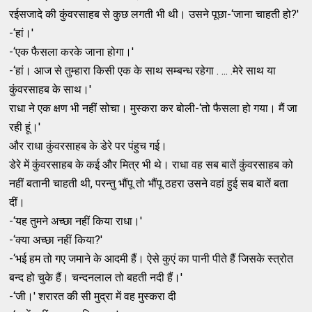
रईसजादे की कुंवरसाहब से कुछ लगती भी थी। उसने पूछा-‘जाना चाहती हो?'
-‘हां।'
-‘एक फैसला करके जाना होगा।'
-‘हां। आज से तुम्‍हारा किसी एक के साथ सम्‍बन्‍ध रहेगा . ... .मेरे साथ या
कुंवरसाहब के साथ।'
राधा ने एक क्षण भी नहीं सोचा। मुस्‍करा कर बोली-‘तो फैसला हो गया। मैं जा
रही हूं।'
और राधा कुंवरसाहब के डेरे पर पंहुच गई।
डेरे में कुंवरसाहब के कई और मित्र भी थे। राधा वह सब बातें कुंवरसाहब को
नहीं बतानी चाहती थी, परन्‍तु भौंपू तो भौंपू ठहरा उसने वहां हुई सब बातें बता
दीं।
-‘यह तुमने अच्‍छा नहीं किया राधा।'
-‘क्‍या अच्‍छा नहीं किया?'
-‘भई हम तो गए जमाने के आदमी हैं। ऐसे कुएं का पानी पीते हैं जिसके स्‍त्रोत
बन्‍द हो चुके हैं। चन्‍दनलाल तो बहती नदी हैं।'
-‘जी।' शरारत की सी मुद्रा में वह मुस्‍करा दी