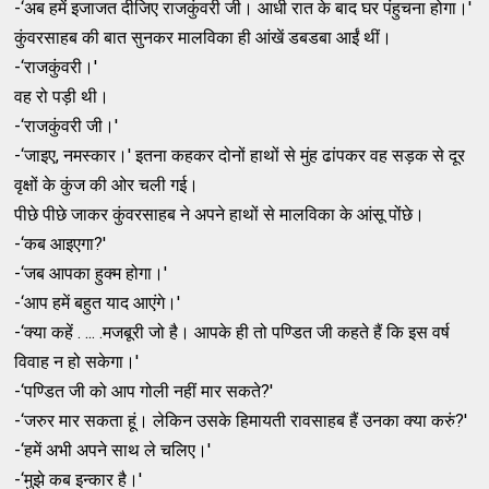
-‘अब हमें इजाजत दीजिए राजकुंवरी जी। आधी रात के बाद घर पंहुचना होगा।'
कुंवरसाहब की बात सुनकर मालविका ही आंखें डबडबा आईं थीं।
-‘राजकुंवरी।'
वह रो पड़ी थी।
-‘राजकुंवरी जी।'
-‘जाइए, नमस्‍कार।' इतना कहकर दोनों हाथों से मुंह ढांपकर वह सड़क से दूर
वृक्षों के कुंज की ओर चली गई।
पीछे पीछे जाकर कुंवरसाहब ने अपने हाथों से मालविका के आंसू पोंछे।
-‘कब आइएगा?'
-‘जब आपका हुक्‍म होगा।'
-‘आप हमें बहुत याद आएंगे।'
-‘क्‍या कहें . ... .मजबूरी जो है। आपके ही तो पण्‍डित जी कहते हैं कि इस वर्ष
विवाह न हो सकेगा।'
-‘पण्‍डित जी को आप गोली नहीं मार सकते?'
-‘जरुर मार सकता हूं। लेकिन उसके हिमायती रावसाहब हैं उनका क्‍या करुं?'
-‘हमें अभी अपने साथ ले चलिए।'
-‘मुझे कब इन्‍कार है।'