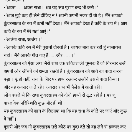
-‘अच्‍छा . ... .अच्‍छा राधा। अब यह सब पुराण बन्‍द भी करो।'
-‘आज मुझे कह ही लेने दीजिए न ! अपनी अपनी नजर ही तो है। मैंने आपको
कुंवरसाहब के रुप में कभी नहीं देखा। मैंने आपको देखा है कवि के रुप में। आप
कवि के रुप में मेरे यहां आएं।'
-‘आउंगा राधा, आउंगा।'
-‘आपके कवि रुप में मेरी पुरानी दोस्‍ती है। जायज बात कर रही हूं नाजायज
नहीं। मैंने आपके गीत गाए हैं . ... .और . ... .।'
कुंवरसाहब को ऐसा लगा जैसे राधा एक शक्‍तिशाली चुम्‍बक है जो निरन्‍तर उन्‍हें
अपनी ओर खींचने की क्षमता रखती है। कुंवरसाहब को आने का वादा करना
पड़ा। यूं ही नहीं, राधा के सिर पर हाथ रखकर उन्‍होंने उससे वादा किया।
और वह अक्‍सर जाते रहे। अक्‍सर राधा भी पैलेस में आती रही।
लोग कहते थे कि राधा कुंवरसाहब को दोनों हाथों से लूट रही है। परन्‍तु
वास्‍तविक परिस्‍थिति कुछ और ही थी।
यह कुंवरसाहब की शान के खिलाफ था कि वह राधा के कोठे पर जाएं और कुछ
दें नहीं।
दूसरी ओर जब भी कुंवरसाहब उसे कोठे पर कुछ देते तो वह लेने से इन्‍कार कर