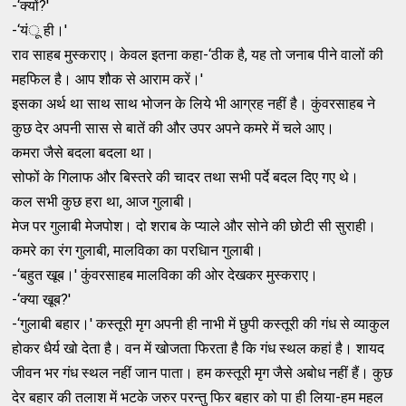
-‘क्‍यों?'
-‘यंू ही।'
राव साहब मुस्‍कराए। केवल इतना कहा-‘ठीक है, यह तो जनाब पीने वालों की
महफिल है। आप शौक से आराम करें।'
इसका अर्थ था साथ साथ भोजन के लिये भी आग्रह नहीं है। कुंवरसाहब ने
कुछ देर अपनी सास से बातें की और उपर अपने कमरे में चले आए।
कमरा जैसे बदला बदला था।
सोफों के गिलाफ और बिस्‍तरे की चादर तथा सभी पर्दे बदल दिए गए थे।
कल सभी कुछ हरा था, आज गुलाबी।
मेज पर गुलाबी मेजपोश। दो शराब के प्‍याले और सोने की छोटी सी सुराही।
कमरे का रंग गुलाबी, मालविका का परधिान गुलाबी।
-‘बहुत खूब।' कुंवरसाहब मालविका की ओर देखकर मुस्‍कराए।
-‘क्‍या खूब?'
-‘गुलाबी बहार।' कस्‍तूरी मृग अपनी ही नाभी में छुपी कस्‍तूरी की गंध से व्‍याकुल
होकर धैर्य खो देता है। वन में खोजता फिरता है कि गंध स्‍थल कहां है। शायद
जीवन भर गंध स्‍थल नहीं जान पाता। हम कस्‍तूरी मृग जैसे अबोध नहीं हैं। कुछ
देर बहार की तलाश में भटके जरुर परन्‍तु फिर बहार को पा ही लिया-हम महल