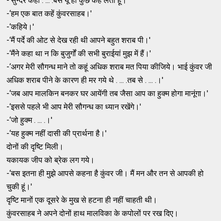
-‘सुन्‍दर कहां . ... .बस यूं ही कुछ कह लेता हूं।'
-‘हम एक बात कहें कुंवरसाहब।'
-‘कहिये।'
-‘मैं पर्दे की ओट से देख रही थी आपने बहुत शराब पी।'
-‘मैंने कहा था न कि बुजुर्गों की सभी बुराईयां मुझ में हैं।'
-‘अगर मेरी सौगन्‍ध माने तो कहूं अधिक शराब मत पिया कीजिये। भाई कुंवर जी
अधिक शराब पीने के कारण ही मर गये थे . ... .तब से . ... .।'
-‘जब आप मालकिन बनकर घर आयेंगी तब जैसा आप का हुक्‍म होगा मानूंगा।'
-‘इससे पहले भी आप मेरी सौगन्‍ध का ध्‍यान रखेंगे।'
-‘जो हुक्‍म . ... .।'
-‘यह हुक्‍म नहीं दासी की प्रार्थना है।'
दोनों की दृष्‍टि मिली।
यकायक जीप को ब्रेक लग गये।
-‘बस इतना ही मुझे आपसे कहना है कुंवर जी। मैं मन और तन से आपकी हो
चुकी हूं।'
दृष्‍टि मानों एक दूसरे के मुख से हटना ही नहीं चाहती थी।
कुंवरसाहब ने अपने दोनों हाथ मालविका के कपोलों पर रख दिए।