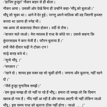
-‘हाजिर हुजूर!' नौकर बाहर से ही बोला।
नौकर आया। उसकी ओर देखे बिना ही उन्‍होंने कहा-‘भौंपू को बुलाओ।'
भौंपू सो चुका था। आने में देर हुई। परन्‍तु अपने मालिक की वह जितनी इज्‍जत
करता था उतना ही स्‍नेह भी।
जब आया तो बाकायदा तैयार होकर। वर्दी से लैस।
-‘बाजार चले जाओ। मेरा मतलब है राधा के कोठे पर। उससे कहना कि
कुंवरसाहब ने कार भेजी है। फौरन बुलाया है।'
तभी जैसे दीवार घड़ी ने टोका-टन !
साढ़े बारह बजे थे।
-‘सुनो भौंपू ।'
-‘सरकार।'
-‘रहने दो। शायद इस वक्‍त वह सो चुकी होगी। जगाना और बुलाना, नहीं रहने
दो।'
-‘जैसे हुजूर मुनासिब समझें।'
-‘हम कुछ समझ ही तो नहीं पा रहे हैं भौंपू। हमारा तो समझ लो कि दिमाग
खराब हो गया है। नींद नहीं आ रही है और शायद आएगी भी नहीं लेकिन जाओ
भौंपू। इस समय राधा को बुलाना ठीक नहीं होगा। जाओ . ... .।'