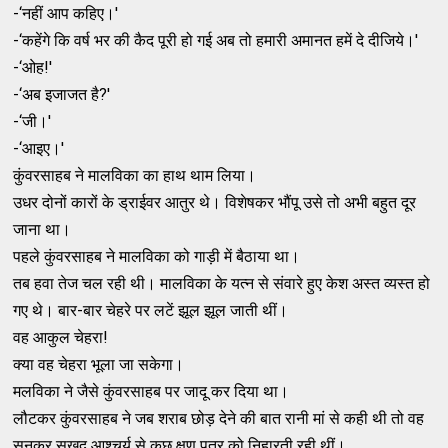
-‘नहीं आप कहिए।'
-‘कहेंगे कि वर्ष भर की कैद पूरी हो गई अब तो हमारी अमानत हमें दे दीजिये।'
-‘ओह!'
-‘अब इजाजत है?'
-‘जी।'
-‘आइए।'
कुंवरसाहब ने मालविका का हाथ थाम लिया।
उधर दोनों कारों के ड्राईवर आतुर थे। विशेषकर भौंपू उसे तो अभी बहुत दूर
जाना था।
पहले कुंवरसाहब ने मालविका को गाड़ी में बैठाया था।
तब हवा तेज चल रही थी। मालविका के यत्‍न से संवारे हुए केश अस्‍त व्‍यस्‍त हो
गए थे। बार-बार चेहरे पर लटें झूल झूल जाती थीं।
वह आकुल चेहरा!
क्‍या वह चेहरा भूला जा सकेगा।
मलविका ने जैसे कुंवरसाहब पर जादू कर दिया था।
लौटकर कुंवरसाहब ने जब शराब छोड़ देने की बात रानी मां से कही थी तो वह
सुनकर सुखद आश्‍चर्य से कुछ क्षण पुत्र को निहारती रही थीं।