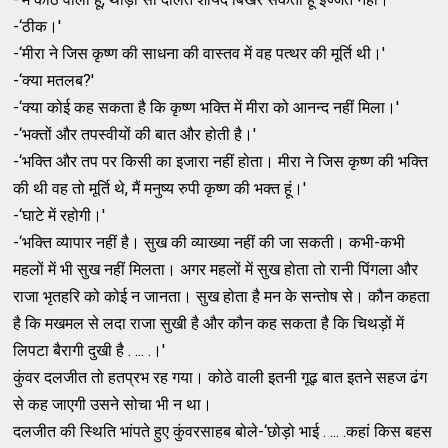
-‘ठीक।'
-‘मीरा ने जिस कृष्‍ण की साधना की वास्‍तव में वह पत्‍थर की मूर्ति थी।'
-‘क्‍या मतलब?'
-‘क्‍या कोई कह सकता है कि कृष्‍ण भक्‍ति में मीरा को आनन्‍द नहीं मिला।'
-‘भक्‍तों और तपस्‍वीयों की बात और होती है।'
-‘भक्‍ति और तप पर किसी का इजारा नहीं होता। मीरा ने जिस कृष्‍ण की भक्‍ति
की थी वह तो मूर्ति थे, मैं मनुष्‍य रुपी कृष्‍ण की भक्‍त हूं।'
-‘घाटे में रहोगी।'
-‘भक्‍ति व्‍यापार नहीं है। सुख की व्‍याख्‍या नहीं की जा सकती। कभी-कभी
महलों में भी सुख नहीं मिलता। अगर महलों में सुख होता तो रानी पिंगला और
राजा भृतहरि को कोई न जानता। सुख होता है मन के सन्‍तोष से। कौन कहता
है कि मखमल से लदा राजा सुखी है और कौन कह सकता है कि चिथड़ों में
लिपटा बैरागी दुखी है . ... .।'
कुंवर दलजीत तो हतप्रभ रह गया। कोठे वाली इतनी गूढ़ बात इतने सहज ढंग
से कह जाएगी उसने सोचा भी न था।
दलजीत की स्‍थिति भांपते हुए कुंवरसाहब बोले-‘छोड़ो भाई . ... .कहां किस बहस