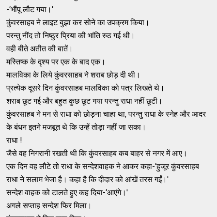
-‘भौंपू लौट गया।'
कुंवरसाहब ने लाइट बुझा कर सोने का उपक्रम किया।
परन्‍तु नींद तो निष्‍ठुर प्रिया की भांति रुठ गई थी।
वही बीते अतीत की बातें।
मस्‍तिष्‍क के दृश्‍य पर एक के बाद एक।
मालविका के लिये कुंवरसाहब ने शराब छोड़ दी थी।
प्रत्‍येक दूसरे दिन कुंवरसाहब मालविका को पत्र लिखते थे।
शराब छूट गई और बहुत कुछ छूट गया परन्‍तु राधा नहीं छूटी।
कुंवरसाहब ने मन से राधा को छोड़ना चाहा था, परन्‍तु राधा के स्‍नेह और आदर
के बंधन इतने मजबूत थे कि उन्‍हें तोड़ा नहीं जा सका।
राधा !
जैसे वह निगरानी रखती थी कि कुंवरसाहब कब बाहर से नगर में आए।
एक दिन वह लौटे तो राधा के सन्‍देशवाहक ने आकर कहा-‘हुजूर कुंवरसाहब
राधा ने सलाम भेजा है। कहा है कि दीदार को आंखें तरस गईं।'
सन्‍देश वाहक को टालते हुए कह दिया-‘आएंगे।'
अगले सप्‍ताह सन्‍देश फिर मिला।