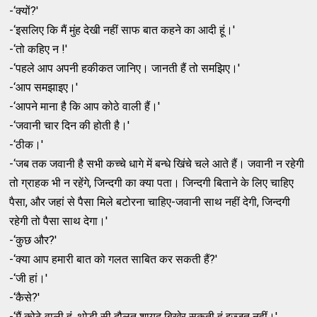
-‘क्‍यों?'
-‘इसलिए कि मैं मुंह देखी नहीं साफ बात कहने का आदी हूं।'
-‘तो कहिए न !'
-‘पहले आप अपनी हकीकत जानिए। जानती हैं तो समझिए।'
-‘आप समझाइए।'
-‘आपने माना है कि आप कोठे वाली हैं।'
-‘जवानी चार दिन की होती है।'
-‘ठीक।'
-‘जब तक जवानी है सभी कच्‍चे धागे में बन्‍धे खिंचे चले आते हैं। जवानी न रहेगी
तो ग्राहक भी न रहेंगे, जिन्‍दगी का क्‍या पता। जिन्‍दगी बिताने के लिए चाहिए
पैसा, और जहां से पैसा मिले बटोरना चाहिए-जवानी साथ नहीं देगी, जिन्‍दगी
रहेगी तो पैसा साथ देगा।'
-‘कुछ और?'
-‘क्‍या आप हमारी बात को गलत साबित कर सकती हैं?'
-‘जी हां।'
-‘कैसे?'
-‘मैं कोठे वाली हूं, थोड़ी सी दौलत शायद बिखेर सकती हूं इज्‍जत नहीं।'