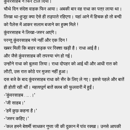
कुंवरसाहब ने फिर टाल दिया।
चौथे दिन संदेश वाहक फिर आया। अबकी बार वह राधा का पत्र लाया था।
लिखा था-हुजूर क्‍या ऐसे ही तड़पाते रहिएगा। यहां आने में हिचक हो तो बन्‍दी
को पैलेस में आकर सलाम बजाने का हुक्‍म मिले !
कुंवरसाहब ने लिखा-जरुर आएंगे।
परन्‍तु कुंवरसाहब गये नहीं और एक दिन !
खबर मिली कि बाहर सड़क पर रिक्‍शा खड़ी है। राधा आई है।
और जैसे कुंवरसाहब की तपस्‍या भंग हो गई।
उन्‍होंने राधा को बुलवा लिया। राधा दोपहर को आई थी और आधी रात को
लौटी, उस रात कोठे पर मुजरा नहीं हुआ।
दस बजे के बाद कुंवरसाहब राधा को सैर के लिए ले गए। इससे पहले और बातें
ही होती रही थीं। महत्‍वपूर्ण बातें क्‍लब की फुलवारी में हुईं।
-‘कुंवरसाहब . ... .।'
-‘जी साहब।'
-‘हमें कुछ कहना है।'
-‘जरुर कहिए।'
-‘कल हमने बेशर्मी साधकर गुप्‍ता जी की दुकान में पांव रक्‍खा। उनसे आपकी