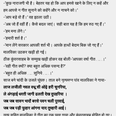
-‘कुछ नाराजगी भी है। बेहतर यह हो कि आप हमसे खाने के लिए न कहें और
हम आपसे न गीत सुनाने को कहेंगे और न नाचने को।'
-‘आप बड़े वो हैं।' वह इठला उठी।
-‘अब जो हैं वहीं हैं। कैसे बदल जाएं। सही बात यह है कि हम रुठ गए हैं।'
-‘हम मना लेंगे।'
-‘हमारी शर्त है।'
-‘मान लेंगे सरकार आपकी शर्त भी। आपके हाथों बेदाम बिक जो गए हैं।'
मालविका उठकर खड़ी हो गई।
ठीक कुंवरसाहब के सम्‍मुख खड़ी होकर वह बोली-‘आपका वर्षा गीत . ... .।'
-‘वही गीत क्‍यों? क्‍या बहुत अधिक पसन्‍द है?'
-‘बहुत ही अधिक . ... .सुनिये . ... .।'
साज बने चांदी के उजले घुंघरु। ताल बने नृत्‍यमग्‍न पांव मालविका ने गाया-
लाज लजीली नवल वधू सी ओढ़े हरी चुनरिया,
ले अंगड़ाई धरती जागी ढलती देख दुपहरिया ।
जब जब सावन भादों बरसे पवन चली पुरवाई,
जब जब पड़ी फुहार आंगना याद तुम्‍हारी आई।
नृत्‍य सहित मालविका ने गीत का एक छन्‍द गाया और कुंवरसाहब मोहित हो गए।