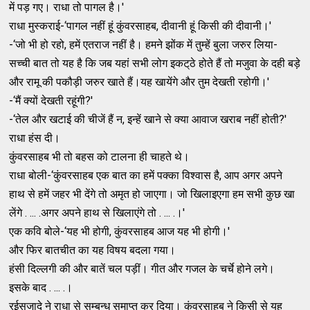
में पड़ गए। राधा तो पागल है।'
राधा मुस्‍कराई-‘पागल नहीं हूं कुंवरसाहब, दीवानी हूं किसी की दीवानी।'
-‘जो भी हो रहो, हमें एतराज नहीं है। हमने झोंक में तुम्‍हें बुला जरुर लिया-
सच्‍ची बात तो यह है कि जब यहां सभी लोग इकट्‌ठे होते हैं तो मजुवा के दही बड़े
और रामू की पकौड़ी जरुर खाते हैं।यह खायेंगे और तुम देखती रहोगी।'
-‘मैं क्‍यों देखती रहूंगी?'
-‘तेल और खटाई की चीजें हैं न, इन्‍हें खाने से क्‍या आवाज खराब नहीं होती?'
राधा हंस दी।
कुंवरसाहब भी तो बहस को टालना ही चाहते थे।
राधा बोली-‘कुंवरसाहब एक बात का हमें पक्‍का विश्‍वास है, आप अगर अपने
हाथ से हमें जहर भी देंगे तो अमृत हो जाएगा। जो खिलाइएगा हम सभी कुछ खा
लेंगे . ... .अगर अपने हाथ से खिलाएंगे तो . ... .।'
एक कवि बोले-‘यह भी होगी, कुंवरसाहब आज यह भी होगी।'
और फिर बातचीत का यह विषय बदला गया।
हंसी दिल्‍लगी की और बातें चल पड़ीं। गीत और गजल के चर्चे होने लगे।
इसके बाद . ... .।
रईसजादे ने राधा से सम्‍बन्‍ध समाप्‍त कर दिया। कुंवरसाहब ने किसी से यह