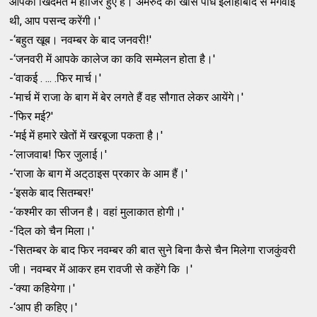
आपकी खिदमत में हाजिर हुए हैं। अमरुद की खास पौध इलाहाबाद से मंगवाई
थी, आप पसन्‍द करेंगी।'
-‘बहुत खूब। नवम्‍बर के बाद जनवरी!'
-‘जनवरी में आपके कालेज का कवि सम्‍मेलन होता है।'
-‘वाकई . ... .फिर मार्च।'
-‘मार्च में राजा के बाग में बेर लगते हैं वह सौगात लेकर आयेंगे।'
-‘फिर मई?'
-‘मई में हमारे खेतों में खरबूजा पकता है।'
-‘लाजवाब! फिर जुलाई।'
-‘राजा के बाग में अट्‌ठाइस प्रकार के आम हैं।'
-‘इसके बाद सितम्‍बर!'
-‘कश्‍मीर का सीजन है। वहां मुलाकात होगी।'
-‘दिल को चैन मिला।'
-‘सितम्‍बर के बाद फिर नवम्‍बर की बात सुने बिना कैसे चैन मिलेगा राजकुंवरी
जी। नवम्‍बर में आकर हम रावजी से कहेंगे कि ।'
-‘क्‍या कहियेगा।'
-‘आप ही कहिए।'