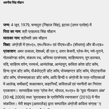
अवनीश सिंह चौहान
जन्म:
4 जून, 1979, चन्दपुरा (निहाल सिंह), इटावा (उत्तर प्रदेश) में
पिता का नाम:
श्री प्रहलाद सिंह चौहान
माताका नाम:
श्रीमती उमा चौहान
शिक्षा:
अंग्रेज़ी में एम०ए०, एम०फिल० एवं पीएच०डी० (शोधरत्) और बी०एड०
प्रकाशन:
अमर उजाला, देशधर्म, डी एल ए, उत्तर केसरी, प्रेस-मेन, नये-पुराने,
गोलकोण्डा दर्पण, संकल्प रथ, अभिनव प्रसंगवश, साहित्यायन, युग हलचल,
यदि, साहित्य दर्पण, परमार्थ, आनंदरेखा, आनंदयुग, कविता कोश डॉट कॉम,
हिन्द-युग्म डॉट कॉम, पी4पोएट्री डॉट कॉम, पोयमहण्टर डॉट कॉम, पोएटफ्रीक
डॉट कॉम, पोयम्सएबाउट डॉट कॉम, आदि हिन्दी व अंग्रेजी के पत्र-पत्रिकाओं
में आलेख, समीक्षाएँ, साक्षात्कार, कहानियाँ, कविताओं एवं नवगीतों का निरंतर
प्रकाशन। साप्ताहिक पत्र ‘प्रेस मेन’, भोपाल, म०प्र० के ‘युवा गीतकार अंक’
(30 मई, 2009) तथा ‘मुरादाबाद के प्रतिनिधि रचनाकार’ (2010) में गीत
संकलित। मेरी शाइन (आयरलेंड) द्वारा सम्पादित अंग्रेजी कविता संग्रह ' ए