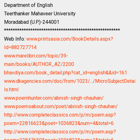
Department of English
Teerthanker Mahaveer University
Moradabad (U.P.)-244001
*****************************************************
Web Info:
www.printsasia.com/BookDetails.aspx?
Id=882727714
www.marelibri.com/topic/39-
main/books/AUTHOR_AZ/2200
bhavdiya.com/book_detail.php?cat_id=english&&id=161
www.dkagencies.com/doc/from/1023/.../MicroSubjectDetai
ls.html
www.poemhunter.com/abnish-singh-chauhan/
www.poemsabout.com/poet/abnish-singh-chauhan/
http://www.completeclassics.com/p/m/poem.asp?
poem=22816623&poet=1036823&num=4&total=6
http://www.completeclassics.com/p/m/poem.asp?