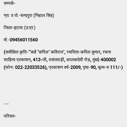
सम्‍पर्क-
ग्रा. व पो.-चन्‍दपुरा (निहाल सिंह)
जिला-इटावा (उ.प्र.)
मो.-
09456011560
(
समीक्षित कृति-
‘‘
कहें
‘
कपिल
‘
कविराय
‘,
रचयिता-कपिल कुमार
,
रचना
साहित्‍य प्रकाशन
, 413-
जी
,
वसंतवाड़ी
,
कालबादेवी रोड
,
मुंबई-
400002
(
फोनः
022-22033526),
प्रकाशन वर्ष-
2009,
पृष्ठ-
90,
मूल्‍य-रु.
111/-)
---
परिचय-