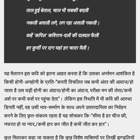
ताल हुई बेताल, चाल भी सबकी बदली
नकली असली लगे, लग रहा असली नकली।
कहें ‘कपिल‘ कविराय-दलों की दलदल फैली
हर कुर्सी पर दाग यहां हर चादर मैली।
यह मैलापन इस कवि को इतना आहत करता है कि उसका अर्न्‍तमन आशंकित है
किसी होनी-अनहोनी के प्रति-‘‘करती विचलित जब कभी अंदर की आवाज/हो
जाता है उस घड़ी होनी का अंदाज/होनी का अंदाज, परीक्षा मन की लेता/कभी
अर्श पर कभी फर्श पर पहुंचा देता‘‘। लेकिन इस स्‍थिति में भी कवि की आस्‍था
डिगती नहीं, वह उसी भाव-समर्पण के साथ अपने उत्‍तरदायित्‍व का निर्वहन
करने के लिए कृत-संकल्‍प रहता है यह सोचकर कि-‘‘सीमा है हर चीज की,
नफरत हो या प्‍यार,/कभी हार कर जीत है कभी जीत कर हार‘‘।
कुल मिलाकर कहा जा सकता है कि कुछ विशेष व्‍यक्‍तियों पर लिखीं कुण्‍डलियों