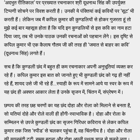
‘अदभुत रीतिकाल‘ पर प्रख्‍यात रचनाकार श्री दूधनाथ सिंह की उपर्युक्‍त
टिप्‍पणी सोचने पर विवश करती है। उनकी ये पंक्‍तियां कई कवियों पर ‘सूट‘ भी
करती हैं। लेकिन जब मैं कपिल कुमार की कुण्‍डलियों से होकर गुजरता हूं तो
मुझे कई बार महसूस होता है कि यदि इन कुण्‍डलियों से इस कवि का नाम हटा
दिया जाए, तब भी उनके पाठक उनकी रचनाओं को पहचान लेंगे। इस दृष्टि से
कपिल कुमार भी एक कैलाष गौतम जी की तरह ही ‘जमात से बाहर का कवि‘
(दूधनाथ सिंह) लगते हैं।
सच है कि कुण्‍डली छंद में बहुत ही कम रचनाकार अपनी अनुभूतियां व्‍यक्‍त कर
रहे हैं। कपिल कुमार इस बात को जानते हुए भी कुण्‍डली छंद को गढ़ ही नहीं
रहे हैं, शायद उसे जी भी रहे हैं....स्‍याही के रूप में सामने आये या स्‍वर के रूप में
यह छंद ही अक्‍सर आकार लेता है उनके सृजन में, चिंतन में, संप्रेषण में।
छप्‍पय की तरह छह चरणों का यह छंद दोहा और रोला को मिलाने से बनता है,
सो यतियां दोहे और रोले वाली ही होंगी-स्‍वाभाविक है। दोहा और रोला के
सम्‍मिलन से उपजे कुण्‍डली छंद का सृजन गिरिधर कविराय से लेकर कपिल
कुमार तक जिस ‘स्‍पीड‘ से चलकर पहुंचा है, वह चिंतनीय है। दोहा और रोला
की युगलबंदी टूटी, समय बदला और दोहा अपनी पृथक चाल से चलने लगा।