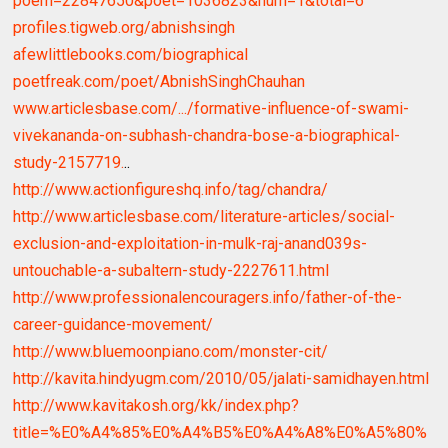
poem=22847650&poet=1036823&num=1&total=6
profiles.tigweb.org/abnishsingh
afewlittlebooks.com/biographical
poetfreak.com/poet/AbnishSinghChauhan
www.articlesbase.com/.../formative-influence-of-swami-
vivekananda-on-subhash-chandra-bose-a-biographical-
study-2157719.
..
http://www.actionfigureshq.info/tag/chandra/
http://www.articlesbase.com/literature-articles/social-
exclusion-and-exploitation-in-mulk-raj-anand039s-
untouchable-a-subaltern-study-2227611.html
http://www.professionalencouragers.info/father-of-the-
career-guidance-movement/
http://www.bluemoonpiano.com/monster-cit/
http://kavita.hindyugm.com/2010/05/jalati-samidhayen.html
http://www.kavitakosh.org/kk/index.php?
title=%E0%A4%85%E0%A4%B5%E0%A4%A8%E0%A5%80%