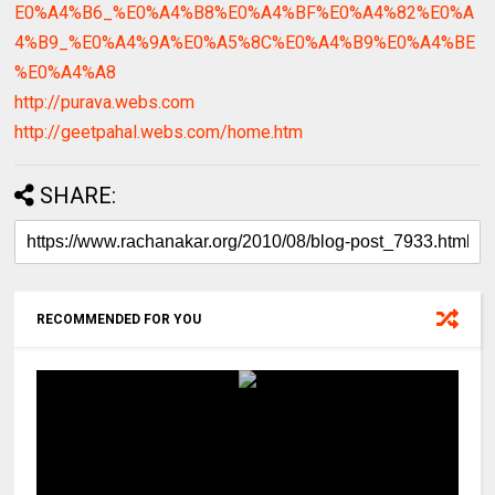
E0%A4%B6_%E0%A4%B8%E0%A4%BF%E0%A4%82%E0%A
4%B9_%E0%A4%9A%E0%A5%8C%E0%A4%B9%E0%A4%BE
%E0%A4%A8
http://
purava.webs.com
http://
geetpahal.webs.com/home.htm
SHARE:
RECOMMENDED FOR YOU