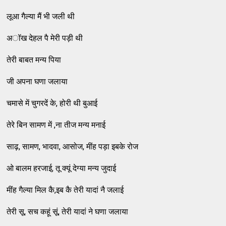
लूआ गैल्‍या मैं भी जली थी
अॉख देहल पै मेरी पड़ी थी
तेरी बाबत मन्‍य पिया
जी अपना घणा जलाया
चमासे में चुगरदें के, होरी थी बुआई
तेरे बिन सामण में ,ना तीज मन्‍य मनाई
साढ़, सामण, भादवा, आसोज, मींह पड़ा इबके रोज
ओ बालम हरजाई, तू क्‍यूं देग्‍या मन्‍य जुदाई
मींह गैल्‍या मिल कै,इब कै तेरी यादां नै जलाई
तेरी सू, सच कहूं सूं, तेरी यादां ने घणा जलाया