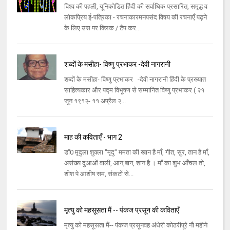
विश्व की पहली, यूनिकोडित हिंदी की सर्वाधिक प्रसारित, समृद्ध व
लोकप्रिय ई-पत्रिका - रचनाकारमनपसंद विषय की रचनाएँ पढ़ने
के लिए उस पर क्लिक / टैप कर...
शब्दों के मसीहा- विष्णु प्रभाकर -देवी नागरानी
शब्दों के मसीहा- विष्णु प्रभाकर -देवी नागरानी हिंदी के प्रख्यात
साहित्यकार और पद्म विभूषण से सम्मानित विष्णु प्रभाकर ( २१
जून १९१२- ११ अप्रैल २...
माह की कविताएँ - भाग 2
डॉ0 मृदुला शुक्ला "मृदु" ममता की खान है माँ, गीत, सुर, तान है माँ,
असंख्य दुआओं वाली, आन,बान, शान है । माँ का शुभ आँचल तो,
शीश पे आशीष सम, संकटों से...
मृत्यु को महसूसता मैं -- पंकज प्रसून की कविताएँ
मृत्यु को महसूसता मैं-- पंकज प्रसूनवह अंधेरी कोठरीपूरे नौ महीने