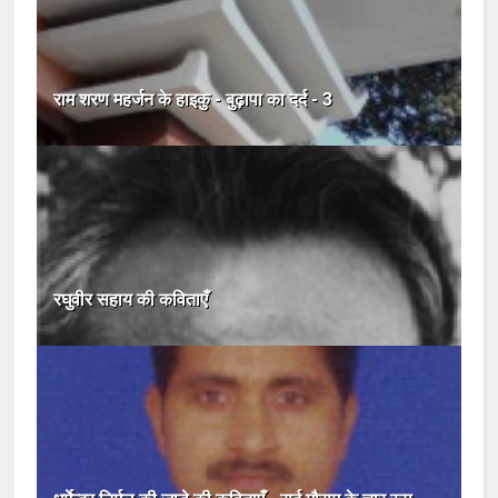
राम शरण महर्जन के हाइकु - बुढ़ापा का दर्द - 3
रघुवीर सहाय की कविताएँ