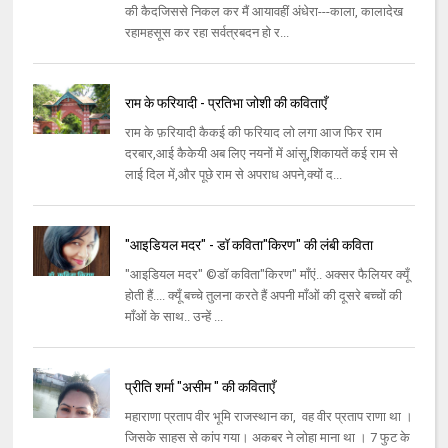
की कैदजिससे निकल कर मैं आयावहीं अंधेरा---काला, कालादेख
रहामहसूस कर रहा सर्वत्रबदन हो र...
राम के फरियादी - प्रतिभा जोशी की कविताएँ
राम के फ़रियादी कैकई की फरियाद लो लगा आज फिर राम
दरबार,आई कैकेयी अब लिए नयनों में आंसू,शिकायतें कई राम से
लाई दिल में,और पूछे राम से अपराध अपने,क्यों द...
"आइडियल मदर" - डॉ कविता"किरण" की लंबी कविता
"आइडियल मदर" ©डॉ कविता"किरण" माँएं.. अक्सर फैलियर क्यूँ
होती हैं.... क्यूँ बच्चे तुलना करते हैं अपनी माँओं की दूसरे बच्चों की
माँओं के साथ.. उन्हें ...
प्रीति शर्मा "असीम " की कविताएँ
महाराणा प्रताप वीर भूमि राजस्थान का, वह वीर प्रताप राणा था ।
जिसके साहस से कांप गया। अकबर ने लोहा माना था । 7 फुट के