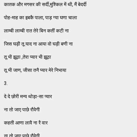
कातक और मगसर की सर्दी,मुश्‍किल में थी, मैं बेदर्दी
पोह-माह का इबकै पाला, पाड़ ग्‍या घणा चाला
लाम्‍बी लाम्‍बी रात तेरे बिन कतीं कटी ना
जिस घड़ी तू याद ना आया वो घड़ी बणी ना
तू भी झूठा ,तेरा प्‍यार भी झूठा
तू भी जाण, जीसा तनै प्‍यार मेरे निभाया
3.
दे दे छोरी मन्‍य थोड़ा-सा प्‍यार
ना तो जाए पाछे रौवेगी
कहती आणा लावै ना रै वार
ना तो जाए पाछे रौवेगी