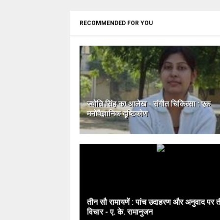
RECOMMENDED FOR YOU
ज्योति सिंह का आलेख - संगीत चिकित्सा : एक
मनोवैज्ञानिक दृष्टिकोण
तीन सौ रामायणें : पांच उदाहरण और अनुवाद पर 
विचार - ए. के. रामानुजन