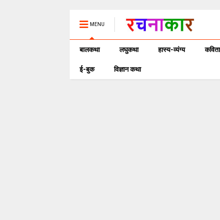
MENU
बालकथा
लघुकथा
हास्य-व्यंग्य
कविता
ई-बुक
विज्ञान कथा