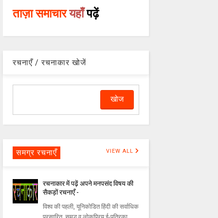
ताज़ा समाचार
यहाँ
पढ़ें
रचनाएँ / रचनाकार खोजें
समग्र रचनाएँ
VIEW ALL
रचनाकार में पढ़ें अपने मनपसंद विषय की
सैकड़ों रचनाएँ -
विश्व की पहली, यूनिकोडित हिंदी की सर्वाधिक
प्रसारित, समृद्ध व लोकप्रिय ई-पत्रिका