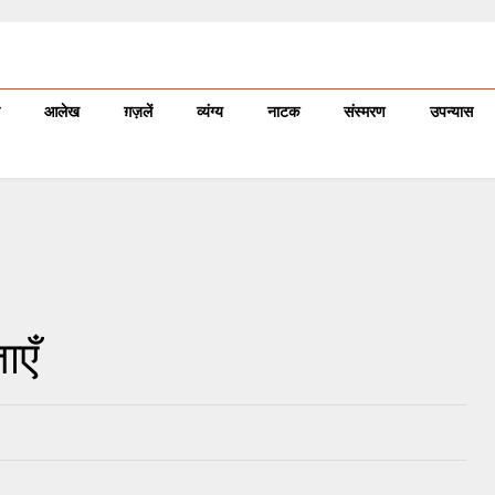
आलेख
ग़ज़लें
व्यंग्य
नाटक
संस्मरण
उपन्यास
ाएँ