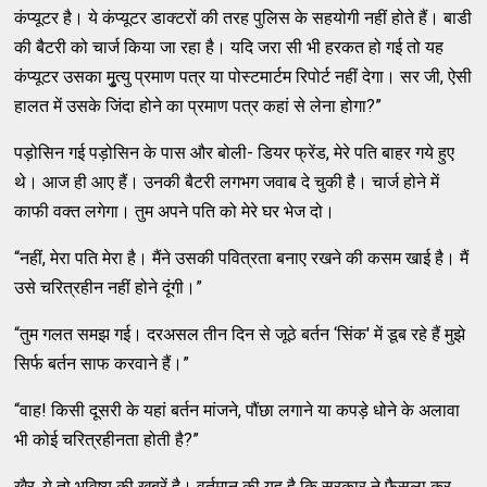
कंप्‍यूटर है। ये कंप्‍यूटर डाक्‍टरों की तरह पुलिस के सहयोगी नहीं होते हैं। बाडी
की बैटरी को चार्ज किया जा रहा है। यदि जरा सी भी हरकत हो गई तो यह
कंप्‍यूटर उसका मुृत्‍यु प्रमाण पत्र या पोस्‍टमार्टम रिपोर्ट नहीं देगा। सर जी, ऐसी
हालत में उसके जिंदा होने का प्रमाण पत्र कहां से लेना होगा?”
पड़ोसिन गई पड़ोसिन के पास और बोली- डियर फ्रेंड, मेरे पति बाहर गये हुए
थे। आज ही आए हैं। उनकी बैटरी लगभग जवाब दे चुकी है। चार्ज होने में
काफी वक्‍त लगेगा। तुम अपने पति को मेरे घर भेज दो।
“नहीं, मेरा पति मेरा है। मैंने उसकी पवित्रता बनाए रखने की कसम खाई है। मैं
उसे चरित्रहीन नहीं होने दूंगी।”
“तुम गलत समझ गई। दरअसल तीन दिन से जूठे बर्तन ‘सिंक' में डूब रहे हैं मुझे
सिर्फ बर्तन साफ करवाने हैं।”
“वाह! किसी दूसरी के यहां बर्तन मांजने, पौंछा लगाने या कपड़े धोने के अलावा
भी कोई चरित्रहीनता होती है?”
खैर, ये तो भविष्‍य की खबरें है। वर्तमान की यह है कि सरकार ने फैसला कर