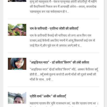
मृत्यु को महसूसता मैं-- पंकज प्रसूनवह अंधेरी कोठरीपूरे नौ महीने
की कैदजिससे निकल कर मैं आयावहीं अंधेरा---काला, कालादेख
रहामहसूस कर रहा सर्वत्रबदन हो र...
राम के फरियादी - प्रतिभा जोशी की कविताएँ
राम के फ़रियादी कैकई की फरियाद लो लगा आज फिर राम
दरबार,आई कैकेयी अब लिए नयनों में आंसू,शिकायतें कई राम से
लाई दिल में,और पूछे राम से अपराध अपने,क्यों द...
"आइडियल मदर" - डॉ कविता"किरण" की लंबी कविता
"आइडियल मदर" ©डॉ कविता"किरण" माँएं.. अक्सर फैलियर क्यूँ
होती हैं.... क्यूँ बच्चे तुलना करते हैं अपनी माँओं की दूसरे बच्चों की
माँओं के साथ.. उन्हें ...
प्रीति शर्मा "असीम " की कविताएँ
महाराणा प्रताप वीर भूमि राजस्थान का, वह वीर प्रताप राणा था ।