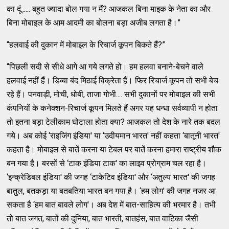
का दूं...... बहुत ज्‍यादा बोल गया न मैं? आजकल बिना माइक के नेता का और
बिना मोबाइल के आम आदमी का बोलना बड़ा अजीब लगता है।”
“हलवाई की दुकान में मोबाइल के रिचार्ज कूपन बिकते हैं?”
“पिछली सदी से सीधे आगे आ गये लगते हो। हम हलवा बनाने-बेचने वाले
हलवाई नहीं हैं। डिब्‍बा बंद मिठाई विक्रेता हैं। फिर रिचार्ज कूपन तो सभी बेच
रहे हैं। पनवाड़ी, मोची, धोबी, ताजा गोभी.... सभी दुकानों पर मोबाइल की सभी
कंपनियों के कनेक्‍शन-रिचार्ज कूपन मिलते हैं अगर यह धन्‍धा सर्वव्‍यापी न होता
तो इतना बड़ा टेलीकाम घोटाला होता क्‍या? आजकल तो देश के नारे तक बदल
गये। अब कोई ‘राइजिंग इंडिया' या ‘उदीयमान भारत' नहीं कहता ‘बातूनी भारत'
कहता है। मोबाइल से बातें करना या टेबल पर बातें करना हमारा राष्‍ट्रीय शौक
बन गया है। बरसों से ‘टाक इंडिया टाक' का लाइव प्रोग्राम चल रहा है।
‘इन्‍क्रेडिबल इंडिया' की जगह ‘टाकेटिव इंडिया' और ‘अतुल्‍य भारत' की जगह
बातुल, बतकड़ा या बतबतिया भारत बन गया है। ‘हम लोग' की जगह नजर आ
सकता है ‘हम बात बावले लोग'। अब देश में बात-साहित्‍य की भरमार है। तभी
तो बात जगत, बातों की दुनिया, बात भारती, बातहंस, बात वाटिका जैसी