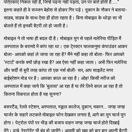
पत्रिकाएं निकल रही हैं, जिन्‍हें पढना नहीं पड़ता, उन पर बातें होती हैं.......”
इतना कहते ही वे सज्‍जन बेहोश से होकर गिर पडे़। दुकान के नौकर ने बताया-
साहब, साहब के साथ ऐसा ही होता रहता है। बिना मोबाइल के थोड़ा सा भी
बोलते हैं तो इनकी बैटरी लो हो जाती है।
मोबाइल ने तो भाषा ही बदल दी है। मोबाइल युग से पहले मलेरिया पीड़ित मैं
अस्‍पताल के बरामदे में कांप रहा था। एक टे्रक्‍टर चालकनुमा कंपाउंडर आकर
बोला- आपको कहां ले जाया जा रहा है? मैंने नहीं कहा तो बोला- फिर आपको
‘स्‍टार्ट' करके क्‍यों छोड़ रखा है? अब ऐसा नहीं कहा जाता। अभी फिर मलेरिया
और सर्दी से बुरी तरह कांपा तो एक नर्स बोली- सर, आप साइलेंट मगर
बाईब्रेशन मोड पर है। आपका काल आ रहा है। ओह! किसी मरीज को
अस्‍पताल में कहा जाये कि ‘बुलावा' आ रहा है या तेरे लिये काल आ रहा है तो
कितना विकराल होता है यह सुनना?
बसस्‍टैंड, रेलवे स्‍टेशन, अस्‍पताल, स्‍कूल कालेज, दुकान, मकान.... जगह जगह
चार्जर के सहारे लटकते मोबाइल फोन देखकर लगता है, आगे का युग चार्ज युग
होगा। पेट्रोल पंपों पर भीड़ की बजाय वाहन जगह जगह चार्ज होते दिखाई
देंगे। ढाबे, रेस्‍टोरेंट भी बंद हो जायेंगे। आदमी को खुद को बार बार अपनी बैटरी