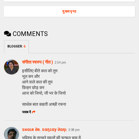
मुख्यपृष्ठ
COMMENTS
BLOGGER
:
6
संगीता स्वरुप ( गीत )
2:54 pm
इसीलिए बीते कल को तुम
भूल कर और
आने वाले कल की तुम
फ़िक्र छोड़ कर
आज को जियो, जी भर के जियो
सार्थक बात कहती अच्छी रचना
जवाब दें
ѕнαιя ∂я. ѕαηנαу ∂αηι
3:08 pm
भविश्य के सुनहरे महलों की चन्चल चाह में,