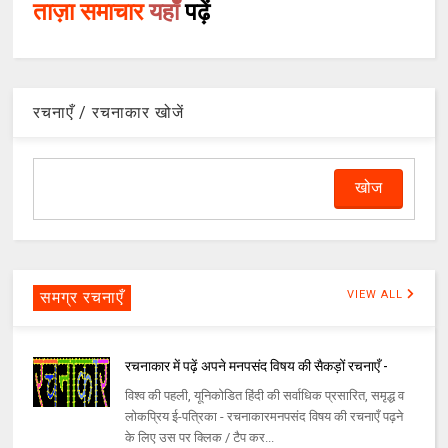
ताज़ा समाचार
यहाँ
पढ़ें
रचनाएँ / रचनाकार खोजें
समग्र रचनाएँ
VIEW ALL
रचनाकार में पढ़ें अपने मनपसंद विषय की सैकड़ों रचनाएँ -
विश्व की पहली, यूनिकोडित हिंदी की सर्वाधिक प्रसारित, समृद्ध व
लोकप्रिय ई-पत्रिका - रचनाकारमनपसंद विषय की रचनाएँ पढ़ने
के लिए उस पर क्लिक / टैप कर...