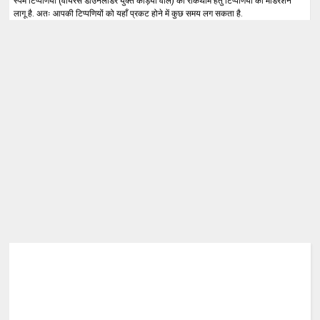
स्पैम टिप्पणियों (वायरस डाउनलोडर युक्त कड़ियों वाले) की रोकथाम हेतु टिप्पणियों का मॉडरेशन
लागू है. अतः आपकी टिप्पणियों को यहाँ प्रकट होने में कुछ समय लग सकता है.