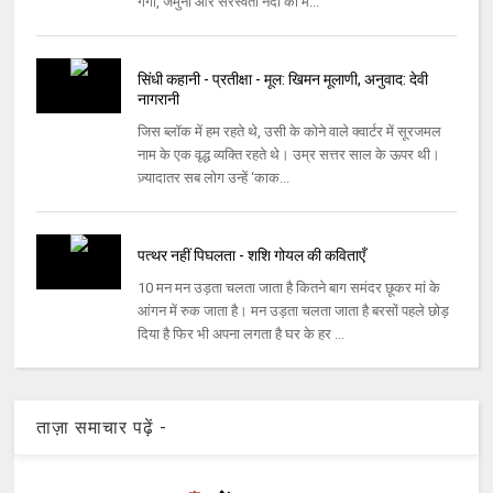
गंगा, जमुना और सरस्वती नदी का म...
सिंधी कहानी - प्रतीक्षा - मूल: खिमन मूलाणी, अनुवाद: देवी
नागरानी
जिस ब्लॉक में हम रहते थे, उसी के कोने वाले क्वार्टर में सूरजमल
नाम के एक वृद्ध व्यक्ति रहते थे। उम्र सत्तर साल के ऊपर थी।
ज़्यादातर सब लोग उन्हें ‘काक...
पत्थर नहीं पिघलता - शशि गोयल की कविताएँ
10 मन मन उड़ता चलता जाता है कितने बाग समंदर छूकर मां के
आंगन में रुक जाता है। मन उड़ता चलता जाता है बरसों पहले छोड़
दिया है फिर भी अपना लगता है घर के हर ...
ताज़ा समाचार पढ़ें -