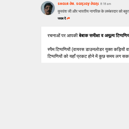
ѕнαιя ∂я. ѕαηנαу ∂αηι
8:18 am
कुरवंश जी और भारतीय नागरिक के लमंबरदार को बहु
जवाब दें
रचनाओं पर आपकी
बेबाक समीक्षा व अमूल्य टिप्पणिय
स्पैम टिप्पणियों (वायरस डाउनलोडर युक्त कड़ियों 
टिप्पणियों को यहाँ प्रकट होने में कुछ समय लग सकत