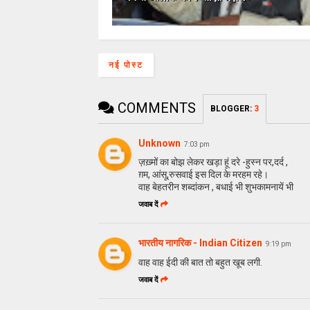
नई पोस्ट
COMMENTS
BLOGGER
:
3
Unknown
7:03 pm
ज़ख़्मों का बोझ लेकर खड़ा हूं दरे -हुस्न पर,दर्द ,
ग़म, आंसू,रुसवाई इस दिल के मरहम रहे।
वाह बेहतरीन शब्दांकन , बधाई भी शुभकामनायें भी
जवाब दें
भारतीय नागरिक - Indian Citizen
9:19 pm
वाह वाह ईदी की बात तो बहुत खूब लगी.
जवाब दें