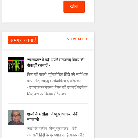
समग्र रचनाएँ
VIEW ALL
रचनाकार में पढ़ें अपने मनपसंद विषय की
सैकड़ों रचनाएँ -
विश्व की पहली, यूनिकोडित हिंदी की सर्वाधिक
प्रसारित, समृद्ध व लोकप्रिय ई-पत्रिका
- रचनाकारमनपसंद विषय की रचनाएँ पढ़ने के
लिए उस पर क्लिक / टैप कर...
शब्दों के मसीहा- विष्णु प्रभाकर -देवी
नागरानी
शब्दों के मसीहा- विष्णु प्रभाकर -देवी
नागरानी हिंदी के प्रख्यात साहित्यकार और