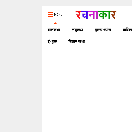
MENU
बालकथा
लघुकथा
हास्य-व्यंग्य
कविता
ई-बुक
विज्ञान कथा