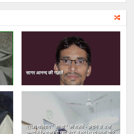
सागर आनन्द की गज़लें
प्रखर मालवीय " कान्हा " की ग़ज़लें - क़रीने से सजा
कमरा है जिसका, वो ख़ुद अंदर से गर बिखरा मिला तो ?