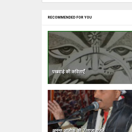
RECOMMENDED FOR YOU
पखवाड़े की कविताएँ
अनन्त आलोक की 7 ताज़ा ग़ज़लें