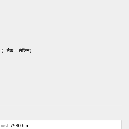
।  ( लेक--लेकिन)