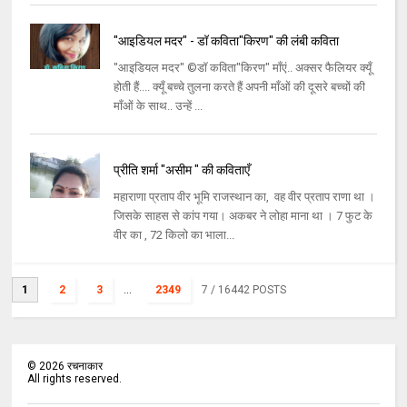
"आइडियल मदर" - डॉ कविता"किरण" की लंबी कविता
"आइडियल मदर" ©डॉ कविता"किरण" माँएं.. अक्सर फैलियर क्यूँ
होती हैं.... क्यूँ बच्चे तुलना करते हैं अपनी माँओं की दूसरे बच्चों की
माँओं के साथ.. उन्हें ...
प्रीति शर्मा "असीम " की कविताएँ
महाराणा प्रताप वीर भूमि राजस्थान का, वह वीर प्रताप राणा था ।
जिसके साहस से कांप गया। अकबर ने लोहा माना था । 7 फुट के
वीर का , 72 किलो का भाला...
1
2
3
...
2349
7
/ 16442 POSTS
©
2026
रचनाकार
All rights reserved.