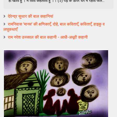
ही खाता हूँ । मैं तोता कहलाता हूँ ।। (२) पेड़ के ऊपर घर में रहता फल...
देवेन्द्र सुथार की बाल कहानियां
रामनिवास 'मानव' की क्षणिकाएँ, दोहे, बाल कविताएँ, कविताएँ, हाइकु व
लघुकथाएँ
राम नरेश उज्जवल की बाल कहानी - आधी-अधूरी कहानी