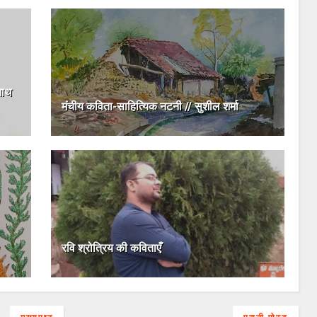
षनाथ
मंचीय कविता-साहित्यिक नटनी // सुशील शर्मा
रवि श्रोत्रिय की कविताएँ