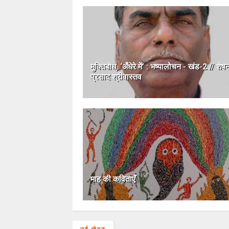
मुक्तिबोध, ‘अँधेरे में’ : भष्यालोचन - खंड-2 // शे
प्रसाद श्रीवास्तव
माह की कविताएँ