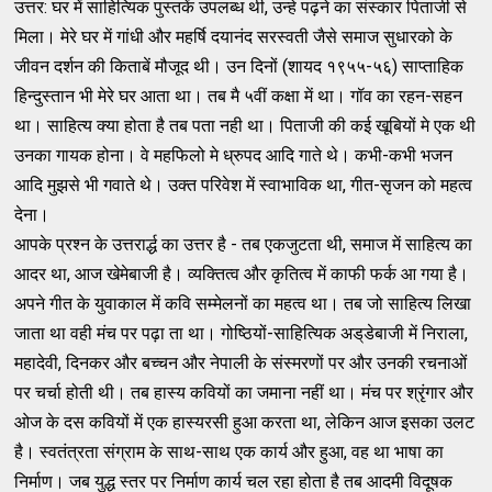
उत्तर: घर में साहित्यिक पुस्तकें उपलब्ध थी, उन्हे पढ़ने का संस्कार पिताजी से
मिला। मेरे घर में गांधी और महर्षि दयानंद सरस्वती जैसे समाज सुधारको के
जीवन दर्शन की किताबें मौजूद थी। उन दिनों (शायद १९५५-५६) साप्ताहिक
हिन्दुस्तान भी मेरे घर आता था। तब मै ५वीं कक्षा में था। गॉव का रहन-सहन
था। साहित्य क्या होता है तब पता नही था। पिताजी की कई खूबियों मे एक थी
उनका गायक होना। वे महफिलो मे ध्रुपद आदि गाते थे। कभी-कभी भजन
आदि मुझसे भी गवाते थे। उक्त परिवेश में स्वाभाविक था, गीत-सृजन को महत्व
देना।
आपके प्रश्न के उत्तरार्द्ध का उत्तर है - तब एकजुटता थी, समाज में साहित्य का
आदर था, आज खेमेबाजी है। व्यक्तित्व और कृतित्व में काफी फर्क आ गया है।
अपने गीत के युवाकाल में कवि सम्मेलनों का महत्व था। तब जो साहित्य लिखा
जाता था वही मंच पर पढ़ा ता था। गोष्ठियों-साहित्यिक अड्‌डेबाजी में निराला,
महादेवी, दिनकर और बच्चन और नेपाली के संस्मरणों पर और उनकी रचनाओं
पर चर्चा होती थी। तब हास्य कवियों का जमाना नहीं था। मंच पर श्रृंगार और
ओज के दस कवियों में एक हास्यरसी हुआ करता था, लेकिन आज इसका उलट
है। स्वतंत्रता संग्राम के साथ-साथ एक कार्य और हुआ, वह था भाषा का
निर्माण। जब युद्ध स्तर पर निर्माण कार्य चल रहा होता है तब आदमी विदूषक