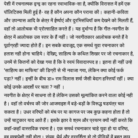
पेशी में रचनात्मक द्वन्द्व का रहना स्वाभाविक-सा है, क्योंकि विरासत में हमें एक
पॉलिटिक्स मिली हुई है- वह है कौन अपना कौन पराया की। कहानी-कविता
और उपन्यास आदि के क्षेत्र में ईर्ष्याएं और दुरभिसंधियॉ कम देखने को मिलती हैं,
वहॉ तो आलोचक भी प्रोत्साहित करते हैं। यह दुर्भाग्य है कि गीत-नवगीत के
क्षेत्र में आलोचक उस स्तर के हैं नहीं। जो नवगीतकार आलोचक बनते हैं वे
पूर्वाग्रही ज्यादा होते हैं। इन सबके बावजूद, एक समर्थ युवा रचनाकार को
हताश नही होना चाहिये। देखिए, साहित्य के कथित शिखर पर जो रचनाकार है,
उनमें से कितनों को देखा गया है कि वे स्वयं विवादास्पद ह। इतना ही नहीं उन्हे
'साहित्य का माफिया' की डिग्री से भी नवाजा गया, लेकिन क्या कोई फर्क
पड़ा? नहीं। इन्हीं के बीच डा० राम विलास शर्मा जैसी बेदाग हस्तियॉ रहीं। क्या
कोई उनके आदर्शो पर चला ? नहीं ।
नवगीत के क्षेत्र में साधना तो है लेकिन उसको मूल्यांकित करने वाला कोई नही
है। वहॉ तो वर्चस्व की जोर आजमाइश में बड़े-बड़ों के विरूद्ध षडयंत्र चल
सकता है। उधर वरिष्ठों को मंच पर या कागज पर जब कुछ कहना होता है तो
उन्हें चाटुकार याद आते हैं। इसके इतर वे श्रम और प्रयत्न क्यों नहीं करते कि
कहॉ-कहॉ वास्तविक रचना है। एक समर्थ रचनाकार चाहे युवा हो या वरिष्ठ,
वह मुखापेक्षी नही होता। संयम, धैर्य और दूरदर्शिता हो तो पीढ़ियों में बहुत कुछ