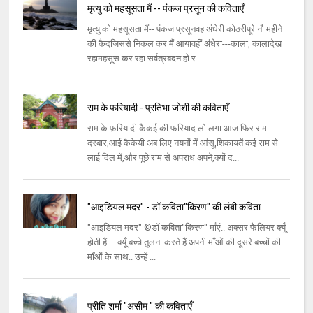
मृत्यु को महसूसता मैं -- पंकज प्रसून की कविताएँ
मृत्यु को महसूसता मैं-- पंकज प्रसूनवह अंधेरी कोठरीपूरे नौ महीने
की कैदजिससे निकल कर मैं आयावहीं अंधेरा---काला, कालादेख
रहामहसूस कर रहा सर्वत्रबदन हो र...
राम के फरियादी - प्रतिभा जोशी की कविताएँ
राम के फ़रियादी कैकई की फरियाद लो लगा आज फिर राम
दरबार,आई कैकेयी अब लिए नयनों में आंसू,शिकायतें कई राम से
लाई दिल में,और पूछे राम से अपराध अपने,क्यों द...
"आइडियल मदर" - डॉ कविता"किरण" की लंबी कविता
"आइडियल मदर" ©डॉ कविता"किरण" माँएं.. अक्सर फैलियर क्यूँ
होती हैं.... क्यूँ बच्चे तुलना करते हैं अपनी माँओं की दूसरे बच्चों की
माँओं के साथ.. उन्हें ...
प्रीति शर्मा "असीम " की कविताएँ