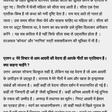
व्यवस्था के तहत धूर्तबाज सीनियर उसकी कीर्ति को धूमिल करने के प्रयास में
जुट गए। विपत्ति में फॅसी महिला को सीता याद आती है। सीता एक ऐसा
प्रतीक-बिम्ब है जो कथा को नयी दृष्टि देता है। राम याद आते तो गलत हो
जाता। उस समय सीता जैसा धैर्य और साहस चाहिए था महिला को। सीता को
राम पर अटूट विश्वास था, वे रावण का बध करके उसे मुक्ति दिलाकर अंगीकार
करेंगे । यह सब कविता में है नहीं सिर्फ सीता शब्द से उद्‌भाषित होता है ।
दरअसल 'कोयल' और 'नरगिस' स्त्री सशक्तीकरण की भूमिका में भी है।
प्रश्न ४:
मेरे विचार से आम आदमी की वेदना ही आपके गीतों का प्रतिमान है।
क्या कहना चाहेंगे
?
उत्तर: आपका सोचना बिल्कुल सही है, लेकिन यह वह वेदना है जो आम आदमी
के उत्पीड़न से उद्‌भूत है। वास्तव मे मेरे गीतों में आम और खास के द्वन्द्वात्मक
संबंधों की व्यंजना है। कहीं कहीं तो वेदना जीवन दर्शन में रूपान्तरित हो गई है।
कहीं तो 'जिन्दगी ही धर्म है' जैसी सूक्तियां हैं। कहीं अन्तिम आदमी में नई दुनिया
के रचाव की उम्मीद है। अनपढ में तथागत का मूर्तन। निपट आदमी में ईश्वर
का प्रकट होना। स्वर्ग का साधारणीकरण। तो कहीं गमले में खिले गुलाब के