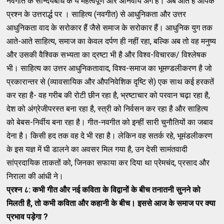
नवगीत के सौन्दर्यबोध के ये महत्वपूर्ण और अनिवार्य अंग है। अब आते हैं आपके
प्रश्न के उत्तरार्द्ध पर । साहित्य (नवगीत) से आधुनिकता और उत्तर
आधुनिकता वाद के सरोकार हैं जैसे समाज के सरोकार हैं। आधुनिक युग तक
आते-आते साहित्य, समाज का केवल दर्पण ही नहीं रहा, बल्कि अब तो वह मनुष्य
और उसकी वैश्विक सभ्यता का द्रष्टा भी है और विश्व-विचारक/ विश्लेषक
भी। साहित्य का उत्तर आधुनिकतावाद, विश्व-समाज का भूमण्डलीकरण है जो
प्रकारान्तर से (व्यावसायिक और औपनिवेशिक दृष्टि से) एक साथ कई हरकतें
कर रहा है- वह गरीब की रोटी छीन रहा है, भ्रष्टाचार को परवान चढ़ा रहा है,
देश को अंग्रेजीपरस्त बना रहा है, स्त्री को निर्वसन कर रहा है और साहित्य
को बेबस-निर्वीय बना रहा है। गीत-नवगीत को इन्हीं सारी चुनौतियों का जबाव
देना है। किसी हद तक वह दे भी रहा है। लेकिन वह सतर्क रहे, भूमंडलीकरण
के इस यज्ञ में घी डालने का अवसर मिल गया है, उन देसी सामंतवादी
सांप्रदायिक ताकतों को, जिनका सफाया कर दिया था प्रेमचंद, प्रसाद और
निराला की आंधी ने।
प्रश्न ८: कभी गीत और नई कविता के विद्वानों के बीच तनातनी सुनने को
मिलती है
,
तो कभी कविता और कहानी के बीच। इससे आज के समाज पर क्या
प्रभाव
पड़ेगा
?