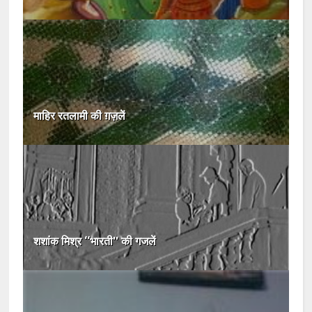
माहिर रतलामी की ग़ज़लें
शशांक मिश्र ‘‘भारती'' की गजलें