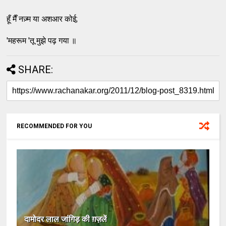
हूँ मैँ नज़्म या अशआर कोई;
'महरूम 'तू मुझे पढ़ गया ॥
SHARE:
RECOMMENDED FOR YOU
दामोदर लाल जांगिड़ की ग़ज़लें