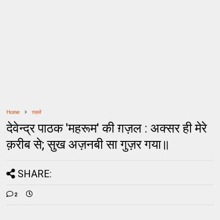
Home
ग़ज़लें
देवेन्द्र पाठक 'महरूम' की ग़ज़ल : अक्सर ही मेरे
क़रीब से; सुख अज़नबी सा गुज़र गया॥
SHARE:
2