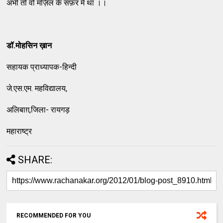
अभी तो वो मंज़िल के सफ़र में था ।।
डॉ.मोहसिन ख़ान
सहायक प्राध्यापक-हिन्दी
जे.एस.एम. महविद्यालय,
अलिबाग़,जिला- रायगड़
महाराष्ट्र
SHARE:
RECOMMENDED FOR YOU