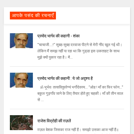
आपके पसंद की रचनाएँ
प्रमोद भार्गव की कहानी - शंका
''चाचाजी....!‘‘ सुबह-सुबह दरवाजा पीटने से मेरी नींद खुल गई थी।
लेकिन मैं समझ नहीं पा रहा था कि गुड्‌डा इस उकताहट के साथ
मुझे क्‍यों पुकार रहा है। मै...
प्रमोद भार्गव की कहानी : ये जो अदृश्‍य है
ॐ भूर्भवः तत्‍सवितुवरेण्‍यं भर्गोदेवस्‍य... ‘‘ओह ! माँ का फिर फोन...''
बकुल गुड़गाँव जाने के लिए तैयार होते हुए चहकी। माँ की तीन साल
से ...
राजेश विद्रोही की ग़ज़लें
ग़ज़ल बेशक जिसका राज नहीं हैं। समझो उसका आज नहीं हैं॥