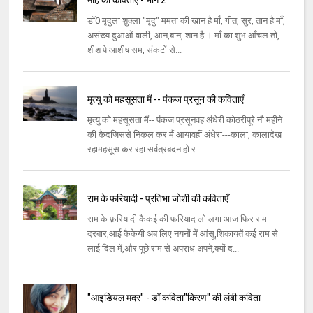
माह की कविताएँ - भाग 2
डॉ0 मृदुला शुक्ला "मृदु" ममता की खान है माँ, गीत, सुर, तान है माँ,
असंख्य दुआओं वाली, आन,बान, शान है । माँ का शुभ आँचल तो,
शीश पे आशीष सम, संकटों से...
मृत्यु को महसूसता मैं -- पंकज प्रसून की कविताएँ
मृत्यु को महसूसता मैं-- पंकज प्रसूनवह अंधेरी कोठरीपूरे नौ महीने
की कैदजिससे निकल कर मैं आयावहीं अंधेरा---काला, कालादेख
रहामहसूस कर रहा सर्वत्रबदन हो र...
राम के फरियादी - प्रतिभा जोशी की कविताएँ
राम के फ़रियादी कैकई की फरियाद लो लगा आज फिर राम
दरबार,आई कैकेयी अब लिए नयनों में आंसू,शिकायतें कई राम से
लाई दिल में,और पूछे राम से अपराध अपने,क्यों द...
"आइडियल मदर" - डॉ कविता"किरण" की लंबी कविता