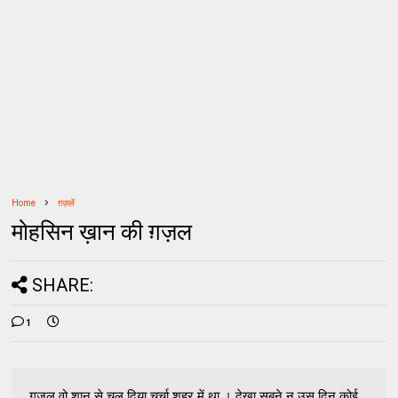
Home
ग़ज़लें
मोहसिन ख़ान की ग़ज़ल
SHARE:
1
ग़ज़ल वो शान से चल दिया चर्चा शहर में था । देखा सबने न उस दिन कोई