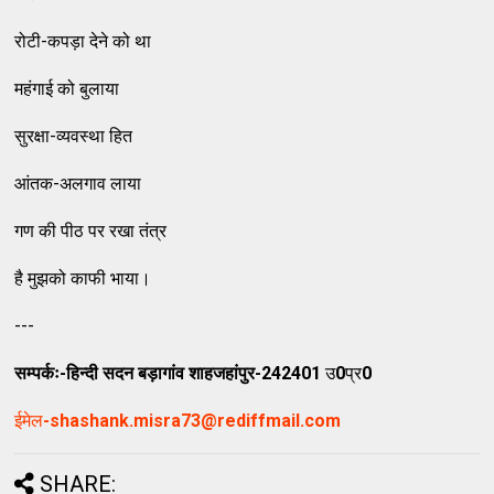
रोटी-कपड़ा देने को था
महंगाई को बुलाया
सुरक्षा-व्‍यवस्‍था हित
आंतक-अलगाव लाया
गण की पीठ पर रखा तंत्र
है मुझको काफी भाया।
---
सम्‍पर्कः-हिन्‍दी सदन बड़ागांव शाहजहांपुर-242401
उ
0
प्र
0
ईमेल
-shashank.misra73@rediffmail.com
SHARE: