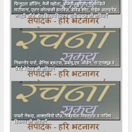
फिनुएला डॉलिंग, मेजी महोला, बोंजेनी खुमालो, मेज़वांडिले
माटीवाना, एलन कोल्‍सकी हारविज़, डेविड श्‍मेट, माईक अलफ्रेड,
फालूदी जॉर्ज, शेल सिल्‍वरस्‍टिन व सादी यूसुफ़ की कविताएँ
निकानोर पार्रा, डेनिस ब्रूटस, डब्‍ल्‍यू.एच. ऑडेन, ना एनक्‍यूब व
रॉबर्ट बेरोल्‍ड की कविताएं
पाब्लो नेरूदा, आक्तावियो पॉज़, गेब्रियॅला मिस्‍त्राल व नाजिम
हिकमत की कविताएँ