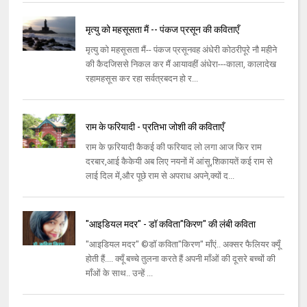
मृत्यु को महसूसता मैं -- पंकज प्रसून की कविताएँ
मृत्यु को महसूसता मैं-- पंकज प्रसूनवह अंधेरी कोठरीपूरे नौ महीने
की कैदजिससे निकल कर मैं आयावहीं अंधेरा---काला, कालादेख
रहामहसूस कर रहा सर्वत्रबदन हो र...
राम के फरियादी - प्रतिभा जोशी की कविताएँ
राम के फ़रियादी कैकई की फरियाद लो लगा आज फिर राम
दरबार,आई कैकेयी अब लिए नयनों में आंसू,शिकायतें कई राम से
लाई दिल में,और पूछे राम से अपराध अपने,क्यों द...
"आइडियल मदर" - डॉ कविता"किरण" की लंबी कविता
"आइडियल मदर" ©डॉ कविता"किरण" माँएं.. अक्सर फैलियर क्यूँ
होती हैं.... क्यूँ बच्चे तुलना करते हैं अपनी माँओं की दूसरे बच्चों की
माँओं के साथ.. उन्हें ...