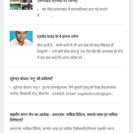
उत्तराखंड त्रासदी पर रचनाएँ
• शेर सिंह उत्‍तराखंड में त्रासदीउम्र कट गई साधने
में ...
प्रमोद यादव के 4 हास्य-व्यंग्य
मौत आनी है... कभी-कभी मैं भी आप सब की तरह निहायत ही
बेवकूफी – भरी बातें सोच लेता हूँ. एक दिन बैठे-बैठे अनायास ही भेजे
में एक बात आई कि अगर व्यक्ति को ...
सुरेन्द्र बोथरा ‘मनु’ की कविताएँ
-- सुरेन्द्र बोथरा ‘मनु’1. पुराना प्रश्न[पुस्तक: मैने तुम्हारी मृत्यु को देखा हैप्रकाशक:
सर्जना, शिवबाडी रोड, बीकानेर - 334003. Email: vagdevibooks@gm...
महावीर सरन जैन का आलेख - अपभ्रंशः भाषिक वैविध्य, सम्पर्क भाषा एवं भाषिक
विशेषताएँ
अपभ्रंशः भाषिक वैविध्य, सम्पर्क भाषा एवं भाषिक विशेषताएँप्रोफेसर महावीर सरन