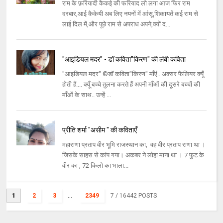
राम के फ़रियादी कैकई की फरियाद लो लगा आज फिर राम
दरबार,आई कैकेयी अब लिए नयनों में आंसू,शिकायतें कई राम से
लाई दिल में,और पूछे राम से अपराध अपने,क्यों द...
"आइडियल मदर" - डॉ कविता"किरण" की लंबी कविता
"आइडियल मदर" ©डॉ कविता"किरण" माँएं.. अक्सर फैलियर क्यूँ
होती हैं.... क्यूँ बच्चे तुलना करते हैं अपनी माँओं की दूसरे बच्चों की
माँओं के साथ.. उन्हें ...
प्रीति शर्मा "असीम " की कविताएँ
महाराणा प्रताप वीर भूमि राजस्थान का, वह वीर प्रताप राणा था ।
जिसके साहस से कांप गया। अकबर ने लोहा माना था । 7 फुट के
वीर का , 72 किलो का भाला...
1
2
3
...
2349
7
/ 16442 POSTS