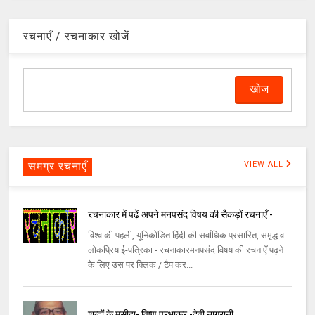
रचनाएँ / रचनाकार खोजें
समग्र रचनाएँ
VIEW ALL
रचनाकार में पढ़ें अपने मनपसंद विषय की सैकड़ों रचनाएँ -
विश्व की पहली, यूनिकोडित हिंदी की सर्वाधिक प्रसारित, समृद्ध व
लोकप्रिय ई-पत्रिका - रचनाकारमनपसंद विषय की रचनाएँ पढ़ने
के लिए उस पर क्लिक / टैप कर...
शब्दों के मसीहा- विष्णु प्रभाकर -देवी नागरानी