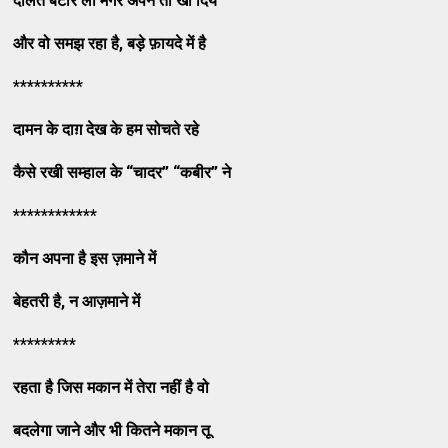
दौलत
बटोर
ली
मगर
अपने
तो
खो
दिये
और
वो
समझ
रहा
है
,
बड़े
फ़ायदे
में
है
**********
दामन
के
दाग़
देख
के
हम
सोचते
रहे
कैसे
रखी
सम्हाल
के
“
चादर
” “
कबीर
”
ने
************
कौन
अपना
है
इस
ज़माने
में
बेहतरी
है
,
न
आज़माने
में
*********
रहता
है
जिस
मकान
में
तेरा
नहीं
है
वो
बदलेगा
जाने
और
भी
कितने
मकान
तू