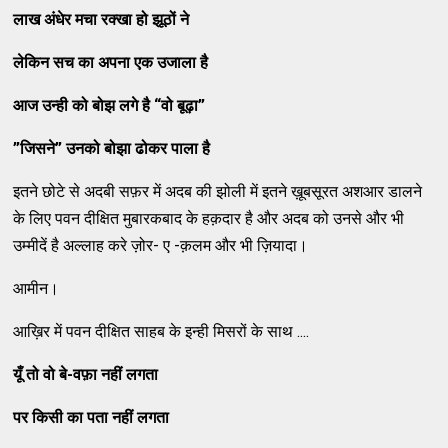
लाख
अंधेर
मचा
रक्खा
हो
झूठों
ने
लेकिन
सच
का
अपना
एक
उजाला
है
आज
उन्ही
को
बोझ
लगे
है
“
वो
बूढ़ा
”
”
जिसने
”
उनको
बोझा
ढोकर
पाला
है
इतने छोटे से अदबी सफ़र में अदब की झोली में इतने ख़ूबसूरत अशआर डालने
के लिए पवन दीक्षित मुबारकबाद के हक़दार है और अदब को उनसे और भी
उम्मीदें है अल्लाह करे ज़ोर- ए -क़लम और भी ज़ियादा।
आमीन।
आख़िर में पवन दीक्षित साहब के इन्ही मिसरों के साथ ....
यूँ
तो
वो
बे
-
वफ़ा
नहीं
लगता
पर
किसी
का
पता
नहीं
लगता