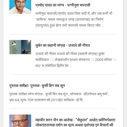
प्रमोद यादव का व्यंग्य - पत्नीनुमा चपरासी
पत्नीनुमा चपरासी/प्रमोद यादव जिस सदी में, और जब कभी भी
‘आफिस’ नामक नामाकूल जगह (आरामगाह) का निर्माण
(प्रादुर्भाव) हुआ होगा तभी चपरासी नामक विराट जीव ...
कुबेर का कहानी संग्रह - उजाले की नीयत
उजाले की नीयत उजाले की नीयत (कहानी संग्रह) कुबेर
सर्वाधिकार ः लेखकाधीन प्रथम संस्‍करण ः 2009 कीमत ः
60/ रू संशोधित द्वितीय वेव ...
पुस्‍तक समीक्षा- पुस्‍तक- कुर्सी बिन सब सून
पुस्‍तक समीक्षा व्यंग्य संग्रह - कुर्सी बिन सब सून , व्‍यंग्‍यकार- डॉ0गोपाल बाबू शर्मा ,
पृष्‍ठ-64, मूल्‍य-70रु प्रकाशन वर्ष-2013ई0 समीक्षक- डॉ.दि...
महावीर सरन जैन का आलेख - “सेकुलर” अर्थात् धर्मनिरपेक्षता:
लोकतंत्रात्मक दर्शन का मूल्य अथवा पूर्वाग्रह एवं विचारों की