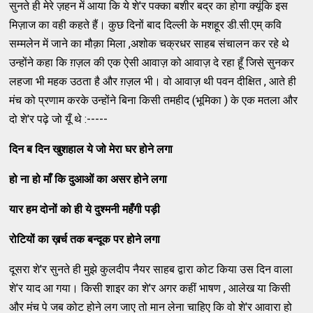
सुनते ही मेरे ज़हन में आया कि ये शे'र पक्का बशीर बद्र का होगा क्यूंकि इस
मिज़ाज का वही कहते हैं। कुछ दिनों बाद दिल्ली के मशहूर डी.सी.एम् कवि
सम्मलेन में जाने का मौक़ा मिला ,अशोक चक्रधर साहब संचालन कर रहे थे
उन्होंने कहा कि ग़ज़ल की एक ऐसी आवाज़ को आवाज़ दे रहा हूँ जिसे सुनकर
लहजा भी महक उठता है और ग़ज़ल भी। वो आवाज़ थी पवन दीक्षित , आते ही
मंच को प्रणाम करके उन्होंने बिना किसी तमहीद (भूमिका ) के एक मतला और
दो शे'र पढ़े जो यूँ थे :-----
दिन
ब
दिन
खुशहाल
ये
जो
मेरा
घर
होने
लगा
हो
ना
हो
माँ
कि
दुआओं
का
असर
होने
लगा
यार
हम
दोनों
को
ही
ये
दुश्मनी
महँगी
पड़ी
रोटियों
का
ख़र्च
तक
बन्दूक
पर
होने
लगा
दूसरा शे'र सुनते ही मुझे कुलदीप नैयर साहब द्वारा कोट किया उस दिन वाला
शे'र याद आ गया। किसी शाइर का शे'र अगर कहीं भाषण , आलेख या किसी
और मंच पे जब कोट होने लग जाए तो मान लेना चाहिए कि वो शे'र आवारा हो