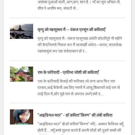
असंख्य दुआओं वाली, आन,बान, शान है । माँ का शुभ आँचल तो,
शीश पे आशीष सम, संकटों से...
मृत्यु को महसूसता मैं -- पंकज प्रसून की कविताएँ
मृत्यु को महसूसता मैं-- पंकज प्रसूनवह अंधेरी कोठरीपूरे नौ महीने
की कैदजिससे निकल कर मैं आयावहीं अंधेरा---काला, कालादेख
रहामहसूस कर रहा सर्वत्रबदन हो र...
राम के फरियादी - प्रतिभा जोशी की कविताएँ
राम के फ़रियादी कैकई की फरियाद लो लगा आज फिर राम
दरबार,आई कैकेयी अब लिए नयनों में आंसू,शिकायतें कई राम से
लाई दिल में,और पूछे राम से अपराध अपने,क्यों द...
"आइडियल मदर" - डॉ कविता"किरण" की लंबी कविता
"आइडियल मदर" ©डॉ कविता"किरण" माँएं.. अक्सर फैलियर क्यूँ
होती हैं.... क्यूँ बच्चे तुलना करते हैं अपनी माँओं की दूसरे बच्चों की