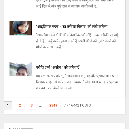
दरबार,आई कैकेयी अब लिए नयनों में आंसू,शिकायतें कई राम से
लाई दिल में,और पूछे राम से अपराध अपने,क्यों द...
"आइडियल मदर" - डॉ कविता"किरण" की लंबी कविता
"आइडियल मदर" ©डॉ कविता"किरण" माँएं.. अक्सर फैलियर क्यूँ
होती हैं.... क्यूँ बच्चे तुलना करते हैं अपनी माँओं की दूसरे बच्चों की
माँओं के साथ.. उन्हें ...
प्रीति शर्मा "असीम " की कविताएँ
महाराणा प्रताप वीर भूमि राजस्थान का, वह वीर प्रताप राणा था ।
जिसके साहस से कांप गया। अकबर ने लोहा माना था । 7 फुट के
वीर का , 72 किलो का भाला...
1
2
3
...
2349
7
/ 16442 POSTS