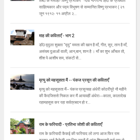
शब्दों के मसीहा- विष्णु प्रभाकर -देवी नागरानी हिंदी के प्रख्यात
साहित्यकार और पद्म विभूषण से सम्मानित विष्णु प्रभाकर ( २१
जून १९१२- ११ अप्रैल २...
माह की कविताएँ - भाग 2
डॉ0 मृदुला शुक्ला "मृदु" ममता की खान है माँ, गीत, सुर, तान है माँ,
असंख्य दुआओं वाली, आन,बान, शान है । माँ का शुभ आँचल तो,
शीश पे आशीष सम, संकटों से...
मृत्यु को महसूसता मैं -- पंकज प्रसून की कविताएँ
मृत्यु को महसूसता मैं-- पंकज प्रसूनवह अंधेरी कोठरीपूरे नौ महीने
की कैदजिससे निकल कर मैं आयावहीं अंधेरा---काला, कालादेख
रहामहसूस कर रहा सर्वत्रबदन हो र...
राम के फरियादी - प्रतिभा जोशी की कविताएँ
राम के फ़रियादी कैकई की फरियाद लो लगा आज फिर राम