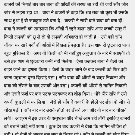
कजरी की निगाहें बार बार बाबा की आँखों की तरफ जा रही थी जहाँ साँप जोर
जोर से लहरा रहा था। बाबा ने कजरी से कहा कि अब तक जो कुछ भी उसके
साथ हुआ है वो सबकुछ उसे बता दे। कजरी ने सारी बातें बाबा को बता दीं।
बाबा ने कजरी को समझाया कि आँखों में रहने वाला साँप अगर कच्ची उम्र में
किसी लड़की को छू ले तो वो लड़की अभिशप्त हो जाती है। उसे वही साँप
जीवन भर सारे मर्दों की आँखों में दिखलाई पड़ता है। इस शाप से छुटकारा पाना
बहुत मुश्किल है। अगर वो किसी को भी यहाँ हुए अनुष्ठान के बारे में बताएगी तो
उसे इस शाप से छुटकारा कभी नहीं मिलेगा। ऐसा कहकर बाबा ने चेलों को
बाहर जाने का इशारा किया। चेलों के बाहर जाने के बाद कजरी को फिर वही
जाना पहचाना दृश्य दिखाई पड़ा। साँप बाबा की आँखों से बाहर निकला और
बाबा को डँसने के बाद उसकी ओर बढ़ा। कजरी की आँखों से नागिन निकली
और उसने फर्श पर फन पटक पटककर दम तोड़ दिया। धीरे धीरे साँप ने उसे
अपनी कुंडली में भर लिया। जैसे ही साँप ने कजरी के होंठों पर डँसा वो जोर से
चीख पड़ी। साँप बार बार उसके होंठों पर डँसने लगा और वो बार बार चीखने
लगी। आश्रम में इस तरह के अनुष्ठान और चीखें आम रही होंगी इसलिए कजरी
को बचाने कोई नहीं आया। कुछ देर बाद कजरी ने देखा कि नागिन जीवित हो
उठी। वो तेजी से आकर उस नाग से लिपट गई। साँप ने कजरी को छोड़ दिया