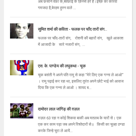
अब फ़साने वफ़ा के,बेवफ़ाई के क़िस्से हरे हैं।इश्क़ का कारवां
गमजदा है,बेरहम हुस्न वाले ...
सुमित शर्मा की कविता - फलक पर चाँद तारों संग...
फलक पर चाँद-तारों संग, रोशनी की बहारों संग, खुले आकाश
में आजादी के सारे नजारों संग, ...
एस. के. पाण्डेय की लघुकथा - चूक
चूक बसंती ने अपने पति रामू से कहा “मेरे लिए एक गन्ना ले आओ”
। रामू पढ़ाई कर रहा था, इसलिए तुरंत अपने छोटे भाई को आवाज
दिया कि एक गन्ना ले आओ । शायद ब...
दामोदर लाल जांगिड़ की ग़ज़ल
ग़ज़ल 63 रहा न कोई शिकवा बाकी अब मतलब के यारों से। एक
एक कर काम पड़ा जब अपने रिश्‍तेदारों से॥ किसी का चूल्‍हा ठण्‍डा
करके जिन्‍हे चुरा ले आयें...