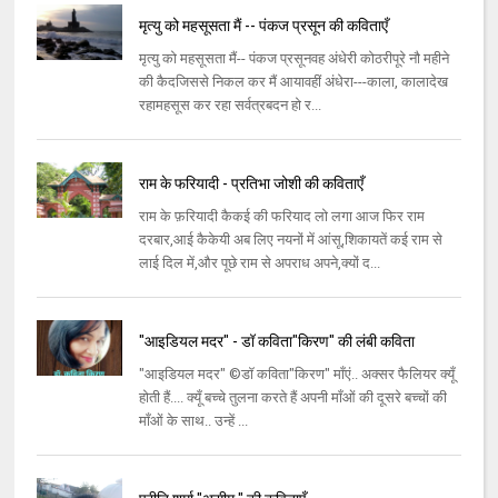
मृत्यु को महसूसता मैं -- पंकज प्रसून की कविताएँ
मृत्यु को महसूसता मैं-- पंकज प्रसूनवह अंधेरी कोठरीपूरे नौ महीने
की कैदजिससे निकल कर मैं आयावहीं अंधेरा---काला, कालादेख
रहामहसूस कर रहा सर्वत्रबदन हो र...
राम के फरियादी - प्रतिभा जोशी की कविताएँ
राम के फ़रियादी कैकई की फरियाद लो लगा आज फिर राम
दरबार,आई कैकेयी अब लिए नयनों में आंसू,शिकायतें कई राम से
लाई दिल में,और पूछे राम से अपराध अपने,क्यों द...
"आइडियल मदर" - डॉ कविता"किरण" की लंबी कविता
"आइडियल मदर" ©डॉ कविता"किरण" माँएं.. अक्सर फैलियर क्यूँ
होती हैं.... क्यूँ बच्चे तुलना करते हैं अपनी माँओं की दूसरे बच्चों की
माँओं के साथ.. उन्हें ...