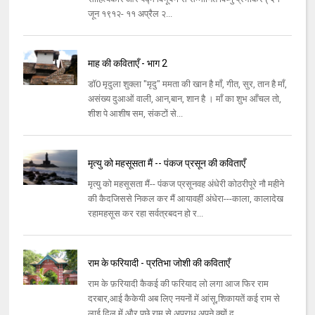
जून १९१२- ११ अप्रैल २...
माह की कविताएँ - भाग 2
डॉ0 मृदुला शुक्ला "मृदु" ममता की खान है माँ, गीत, सुर, तान है माँ,
असंख्य दुआओं वाली, आन,बान, शान है । माँ का शुभ आँचल तो,
शीश पे आशीष सम, संकटों से...
मृत्यु को महसूसता मैं -- पंकज प्रसून की कविताएँ
मृत्यु को महसूसता मैं-- पंकज प्रसूनवह अंधेरी कोठरीपूरे नौ महीने
की कैदजिससे निकल कर मैं आयावहीं अंधेरा---काला, कालादेख
रहामहसूस कर रहा सर्वत्रबदन हो र...
राम के फरियादी - प्रतिभा जोशी की कविताएँ
राम के फ़रियादी कैकई की फरियाद लो लगा आज फिर राम
दरबार,आई कैकेयी अब लिए नयनों में आंसू,शिकायतें कई राम से
लाई दिल में,और पूछे राम से अपराध अपने,क्यों द...