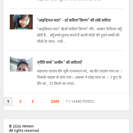
"आइडियल मदर" - डॉ कविता"किरण" की लंबी कविता
"आइडियल मदर" ©डॉ कविता"किरण" माँएं.. अक्सर फैलियर क्यूँ
होती हैं.... क्यूँ बच्चे तुलना करते हैं अपनी माँओं की दूसरे बच्चों की
माँओं के साथ.. उन्हें ...
प्रीति शर्मा "असीम " की कविताएँ
महाराणा प्रताप वीर भूमि राजस्थान का, वह वीर प्रताप राणा था ।
जिसके साहस से कांप गया। अकबर ने लोहा माना था । 7 फुट के
वीर का , 72 किलो का भाला...
1
2
3
...
2349
7
/ 16442 POSTS
©
2026
रचनाकार
All rights reserved.