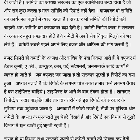
दी जाती है। समिति का अध्‍यक्ष सरकार का एक स्वामीभक्त बन्‍दा होता है जो
और सब कुछ करता है मगर समिति की रिपोर्ट नहीं देता। बाजवक्‍त वो समिति
का कार्यकाल बढ़ाने में व्‍यस्‍त रहता है। सरकार भी समिति की रिपोर्ट नहीं
चाहती अतः समिति का कार्यकाल बढ़ा देती है। कमेटी निर्माण कला में सरकार
के अफसर बहुत समझदार होते हैं वे कमेटी में अपने सेवानिवृत्‍त मित्रों को भर
लेते हैं। कमेटी सबसे पहले अपने लिए बजट और आफिस की मांग करती है।
बजट मिलते ही कमेटी के अध्‍यक्ष और सचिव के पंख निकल आते हैं, वे दफ्‌तर में
टेबल कुर्सी, ए․सी․, कम्‍यूटर, कार, पर्दे, स्‍टेशनरी, जनसम्‍पर्क आदि कार्यों में
व्‍यस्‍त हो जाते हैं। जब दफ्‌तर जम जाता है तो सरकार पूछती है-रिपोर्ट का क्‍या
हुआ। अध्‍यक्ष बताते हैं कि रिपोर्ट के लगभग पांच-सात हजार पन्‍ने लगभग तैयार
है बस टाईपिस्‍ट चाहिये। टाइपिस्‍ट के आने के बाद टंकण होता है। शानदार
रिपोर्ट, शानदार बाइंडिंग और शानदार तरीके से इस रिपोर्ट को सरकार के
मुखिया तक पहुंचाया जाता है। अखबारों में फोटो छपते है, टीवी पर मुखिया और
कमेटी के अध्‍यक्ष के मुस्‍कराते हुए चेहरे दिखते हैं और रिपोर्ट एक विभाग से दूसरे
विभाग में धूल खाती हुई घूमती रहती है।
संसद हो या विधान सभा सरकारें जल्‍दी से कमेटी बनाने की घोषणा कर देती