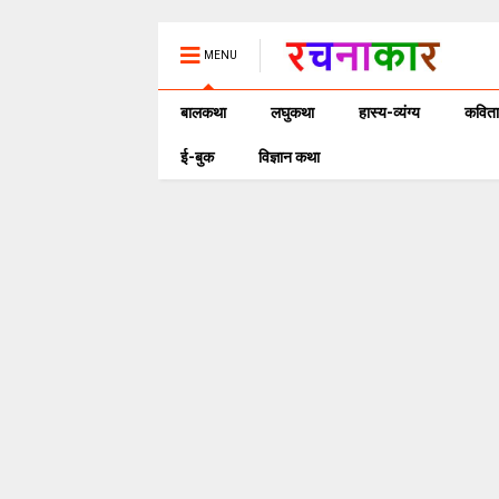
MENU
बालकथा
लघुकथा
हास्य-व्यंग्य
कविता
ई-बुक
विज्ञान कथा