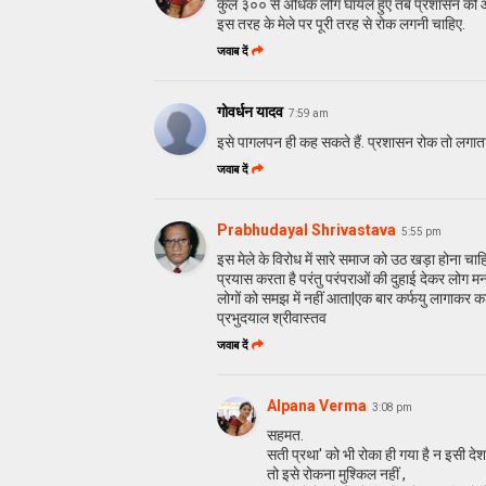
कुल ३०० से अधिक लोग घायल हुए तब प्रशासन की 
इस तरह के मेले पर पूरी तरह से रोक लगनी चाहिए.
जवाब दें
गोवर्धन यादव
7:59 am
इसे पागलपन ही कह सकते हैं. प्रशासन रोक तो लगाता
जवाब दें
Prabhudayal Shrivastava
5:55 pm
इस मेले के विरोध में सारे समाज को उठ खड़ा होना चाहिय
प्रयास करता है परंतु परंपराओं की दुहाई देकर लोग मन
लोगों को समझ में नहीं आता|एक बार कर्फयु लागाकर क
प्रभुदयाल श्रीवास्तव‌
जवाब दें
Alpana Verma
3:08 pm
सहमत.
सती प्रथा' को भी रोका ही गया है न इसी देश म
तो इसे रोकना मुश्किल नहीं ,