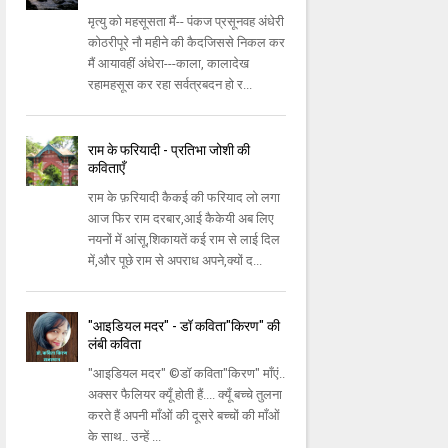
मृत्यु को महसूसता मैं-- पंकज प्रसूनवह अंधेरी
कोठरीपूरे नौ महीने की कैदजिससे निकल कर
मैं आयावहीं अंधेरा---काला, कालादेख
रहामहसूस कर रहा सर्वत्रबदन हो र...
राम के फरियादी - प्रतिभा जोशी की
कविताएँ
राम के फ़रियादी कैकई की फरियाद लो लगा
आज फिर राम दरबार,आई कैकेयी अब लिए
नयनों में आंसू,शिकायतें कई राम से लाई दिल
में,और पूछे राम से अपराध अपने,क्यों द...
"आइडियल मदर" - डॉ कविता"किरण" की
लंबी कविता
"आइडियल मदर" ©डॉ कविता"किरण" माँएं..
अक्सर फैलियर क्यूँ होती हैं.... क्यूँ बच्चे तुलना
करते हैं अपनी माँओं की दूसरे बच्चों की माँओं
के साथ.. उन्हें ...