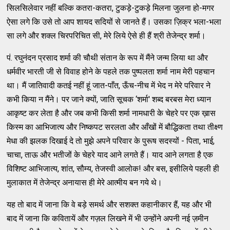
सिलसिलेवार नहीं बल्‍कि कतरा-कतरा, टुकड़े-टुकड़े मिलना जुलना हो-मगर
ऐसा लगे कि उसे तो आप शायद सदियों से जानते हैं। उसका ज़िक्र भला-भला
सा लगे और शक्‍ल चिरपरिचित सी, मेरे लिये ऐसे ही हैं श्री तेजेन्‍द्र शर्मा।
पं. रघुनंदन प्रसाद शर्मा की चौथी संतान के रूप में मैंने जन्‍म लिया था और
धर्मवीर भारती जी से विवाह होने के पहले तक पुष्‍पलता शर्मा नाम मेरी पहचान
था। मैं जातिवादी कतई नहीं हूं जात-पाँत, ऊँच-नीच में भेद न मेरे परिवार ने
कभी किया न मैंने। पर जाने क्‍यों, जाति सूचक ‘शर्मा' शब्‍द बरबस मेरा ध्‍यान
आकृष्‍ट कर लेता है और जब कभी किसी शर्मा नामधारी के चेहरे पर एक ख़ास
किस्‍म का आभिजात्‍य और निष्‍कपट सरलता और आँखों में बौद्धिकता तथा तीक्ष्‍ण
मेधा की झलक दिखाई दे तो मुझे अपने परिवार के पुरूष सदस्‍यों - पिता, भाई,
चाचा, ताऊ और भतीजों के चेहरे याद आने लगते हैं। याद आने लगता है एक
विशिष्‍ट आभिजात्‍य, शांत, सौम्‍य, तेजस्‍वी आलोक! और बस, इसीलिये पहली ही
मुलाकात में तेजेन्‍द्र अनायास ही मेरे आत्‍मीय बन गये थे।
यह तो बाद में जाना कि वे बड़े समर्थ और सशक्‍त कहानीकार हैं, यह और भी
बाद में जाना कि कवितायें और गज़ल लिखने में भी उन्‍होंने अपनी नई ज़मीन