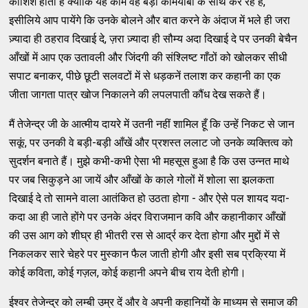
कोशिश होती है क्‍योंकि यह काम वह बड़ी कामयाबी के साथ कर रहे हैं,
इसीलिये आप पायेंगे कि उनके बोलने और बात करने के अंदाज में भले ही जरा
ज़्‍यादा ही ठहराव दिखाई दे, ज़रा ज़्‍यादा ही सौम्‍य अदा दिखाई दे पर उनकी बेचैन
आँखों में आप एक उतावली और जिंदगी की संश्‍लिष्‍ट गाँठों को खोलकर सीधी
सपाट बनाकर, पीछे छूटी सलवटों में से धड़कनें तलाश कर कहानी का एक
जीता जागता पात्र खोज निकालने की लपलपाती कौंध देख सकते हैं।
मैं तेजेन्‍द्र जी के आत्‍मीय दायरे में उतनी नहीं शामिल हूँ कि उन्‍हें निकट से जान
सकूं, पर उनकी वे बड़ी-बड़ी आँखें और प्रशस्‍त ललाट जो उनके व्‍यक्‍तित्‍व को
सुदर्शन बनाते हैं। मुझे कभी-कभी ऐसा भी महसूस हुआ है कि उस उन्‍नत माथे
पर जब सिकुड़ने आ जायें और आँखों के काले गोलों में शोला सा झलकता
दिखाई दे तो सामने वाला आतंकित हो उठता होगा - और ऐसे पल शायद यदा-
कदा आ ही जाते होंगे पर उनके अंदर विराजमान कवि और कहानीकार आँखों
की उस आग को शीघ्र ही भीतरी रस से आर्द्र कर देता होगा और मुद्दों में से
निकलकर सारे चेहरे पर मुस्‍कान फैल जाती होगी और इसी सब प्रक्रिया में
कोई कविता, कोई गज़ल, कोई कहानी अपने बीच राय देती होगी।
ईश्‍वर तेजेन्‍द्र को लम्‍बी उम्र दें और वे अपनी कहानियों के माध्‍यम से समाज की