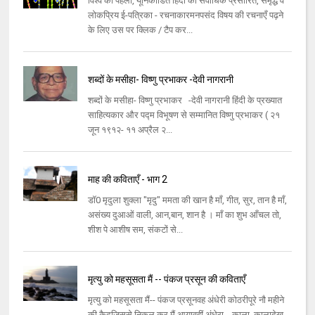
विश्व की पहली, यूनिकोडित हिंदी की सर्वाधिक प्रसारित, समृद्ध व
लोकप्रिय ई-पत्रिका - रचनाकारमनपसंद विषय की रचनाएँ पढ़ने
के लिए उस पर क्लिक / टैप कर...
शब्दों के मसीहा- विष्णु प्रभाकर -देवी नागरानी
शब्दों के मसीहा- विष्णु प्रभाकर -देवी नागरानी हिंदी के प्रख्यात
साहित्यकार और पद्म विभूषण से सम्मानित विष्णु प्रभाकर ( २१
जून १९१२- ११ अप्रैल २...
माह की कविताएँ - भाग 2
डॉ0 मृदुला शुक्ला "मृदु" ममता की खान है माँ, गीत, सुर, तान है माँ,
असंख्य दुआओं वाली, आन,बान, शान है । माँ का शुभ आँचल तो,
शीश पे आशीष सम, संकटों से...
मृत्यु को महसूसता मैं -- पंकज प्रसून की कविताएँ
मृत्यु को महसूसता मैं-- पंकज प्रसूनवह अंधेरी कोठरीपूरे नौ महीने
की कैदजिससे निकल कर मैं आयावहीं अंधेरा---काला, कालादेख