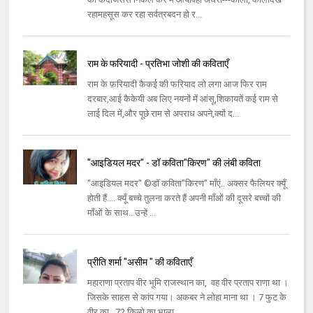
रहामहसूस कर रहा सर्वत्रबदन हो र...
राम के फरियादी - प्रतिभा जोशी की कविताएँ
राम के फ़रियादी कैकई की फरियाद लो लगा आज फिर राम
दरबार,आई कैकेयी अब लिए नयनों में आंसू,शिकायतें कई राम से
लाई दिल में,और पूछे राम से अपराध अपने,क्यों द...
"आइडियल मदर" - डॉ कविता"किरण" की लंबी कविता
"आइडियल मदर" ©डॉ कविता"किरण" माँएं.. अक्सर फैलियर क्यूँ
होती हैं.... क्यूँ बच्चे तुलना करते हैं अपनी माँओं की दूसरे बच्चों की
माँओं के साथ.. उन्हें ...
प्रीति शर्मा "असीम " की कविताएँ
महाराणा प्रताप वीर भूमि राजस्थान का, वह वीर प्रताप राणा था ।
जिसके साहस से कांप गया। अकबर ने लोहा माना था । 7 फुट के
वीर का , 72 किलो का भाला...