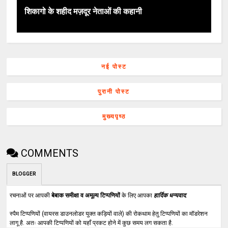
शिकागो के शहीद मज़दूर नेताओं की कहानी
नई पोस्ट
पुरानी पोस्ट
मुख्यपृष्ठ
COMMENTS
BLOGGER
रचनाओं पर आपकी
बेबाक समीक्षा व अमूल्य टिप्पणियों
के लिए आपका
हार्दिक धन्यवाद
.
स्पैम टिप्पणियों (वायरस डाउनलोडर युक्त कड़ियों वाले) की रोकथाम हेतु टिप्पणियों का मॉडरेशन
लागू है. अतः आपकी टिप्पणियों को यहाँ प्रकट होने में कुछ समय लग सकता है.