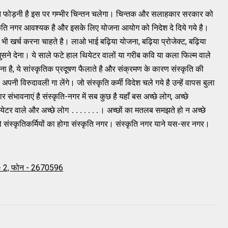
 के दिन फोड़नी है इस पर गम्‍भीर चिन्‍तन चलेगा। चिन्‍तक और सलाहकार सरकार को
संस्‍कृति नगर आवश्‍यक है और इसके लिए योजना आयोग को निदेश दे दिये गये है।
भी खर्च करना चाहते है। लाओ भाई बढ़िया योजना, बढ़िया प्रोजेक्‍ट, बढ़िया
 घुसने देना। ये साले फटे हाल थियेटर वालों या गरीब कवि या कला फिल्‍म वाले
ा है, ये सांस्‍कृतिक प्रदूषण फैलाते है और संक्रमण के कारण संस्‍कृति की
ी विरुदावली गा लेंगे। जो संस्‍कृति कर्मी विदेश चले गये है उन्‍हें वापस बुला
ंभावनाएं है संस्‍कृति-नगर में सब कुछ है यहाँ बस अच्‍छे लोग, अच्‍छे
, थियेटर वाले और अच्‍छे लोग ․․․․․․․। अच्‍छों का मतलब समझते हो न अच्‍छे
स्‍कृतिकर्मियों का होगा संस्‍कृति नगर। संस्‍कृति नगर याने यस-सर नगर।
 -
2,
फोन -
2670596