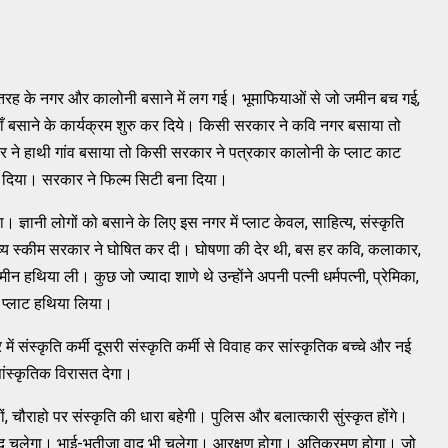
तरह के नगर और कालोनी बसाने में लग गई। भूमाफियाओं से जो जमीन बच गई,
ँ बसाने के कार्यक्रम शुरु कर दिये। किसी सरकार ने कवि नगर बसाया तो
े हाथी गांव बसाया तो किसी सरकार ने पत्रकार कालोनी के प्‍लाट काट
 दिया। सरकार ने फिल्‍म सिटी बना दिया।
 ज्ञानी लोगों को बसाने के लिए इस नगर में प्‍लाट केवल, साहित्‍य, संस्‍कृति
भव्‍य स्‍कीम सरकार ने घोषित कर दी। घोषणा की देर थी, बस हर कवि, कलाकार,
न हथिया ली। कुछ जो ज्‍यादा शाणे थे उन्‍होंने अपनी पत्‍नी धर्मपत्‍नी, प्रेमिका,
 प्‍लाट हथिया लिया।
संस्‍कृति कर्मी दूसरी संस्‍कृति कर्मी से विवाह कर सांस्‍कृतिक बच्‍चे और नई
ांस्‍कृतिक विरासत देगा।
लों, चौराहो पर संस्‍कृति की धारा बहेगी। पुलिस और बलात्‍कारी सुंस्‍कृत होंगे।
ातिवाद चलेगा। भाई-भतीजा वाद भी चलेगा। आरक्षण होगा। अतिक्रमण होगा। जो