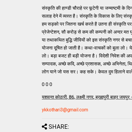
संस्‍कृति की हाण्‍डी चौराहे पर फूटेगी या जन्‍माष्‍टमी
सलाह देने में व्‍यस्‍त है। संस्‍कृति के विकास के लिए 
हम सड़को पर जितना खर्च करते है उतना ही संस्‍कृति पर 
प्रेजेन्‍टेशन, सौ करोड़ से कम की कम्‍पनी को अन्‍दर मत
या तथाकथित बुद्धि जीवियों को इस संस्‍कृति नगर से बचान
योजना दूषित हो जाती है। कथा-वाचकों को बुला लो। ये अपन
लो। बड़ा बजट ही बड़ी योजना है। विदेशी निवेश की अपार स
सम्‍पादक, अच्‍छे कवि, अच्‍छे प्रशासक, अच्‍छे अभिनेता
लोग याने जो यस सर। कह सके। केवल दुम हिलाने वाले सं
0 0 0
यशवन्‍त कोठारी
, 86,
लक्ष्‍मी नगर
,
ब्रह्मपुरी बाहर जयपुर
ykkothari3@gmail.com
SHARE: