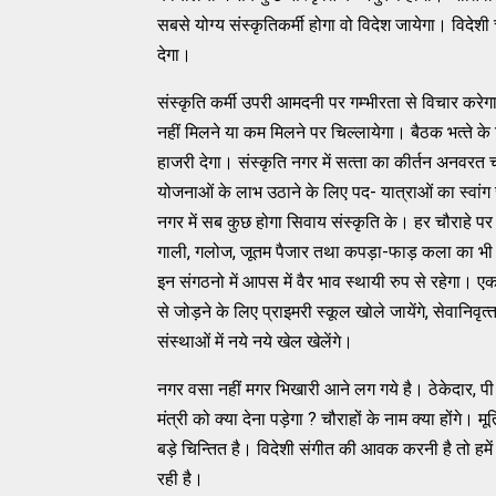
सबसे योग्‍य संस्‍कृतिकर्मी होगा वो विदेश जायेगा। विदेश
देगा।
संस्‍कृति कर्मी उपरी आमदनी पर गम्‍भीरता से विचार करे
नहीं मिलने या कम मिलने पर चिल्‍लायेगा। बैठक भत्‍ते के ल
हाजरी देगा। संस्‍कृति नगर में सत्‍ता का कीर्तन अनवरत 
योजनाओं के लाभ उठाने के लिए पद- यात्राओं का स्‍वांग र
नगर में सब कुछ होगा सिवाय संस्‍कृति के। हर चौराहे पर
गाली, गलोज, जूतम पैजार तथा कपड़ा-फाड़ कला का भी स
इन संगठनो में आपस में वैर भाव स्‍थायी रुप से रहेगा। एक
से जोड़ने के लिए प्राइमरी स्‍कूल खोले जायेंगे, सेवानिवृत्‍त
संस्‍थाओं में नये नये खेल खेलेंगे।
नगर वसा नहीं मगर भिखारी आने लग गये है। ठेकेदार, पी․
मंत्री को क्‍या देना पड़ेगा ? चौराहों के नाम क्‍या होंगे।
बड़े चिन्‍तित है। विदेशी संगीत की आवक करनी है तो हमें
रही है।