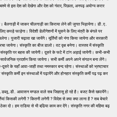
ी चश्‍मे से इस देश को देखेगा और देश को गंवार, पिछला, अनपढ़ अयोग्‍य करार
गा। बैलगाड़ी में जाकर चीलगाड़ी का किराया लेने की जुगत भिड़ायेगा। डी․ए․
िए कपड़े फाड़ेगा। विदेशी डेलीगेशनों में घुसने के लिए मंत्री के बंगले पर
चलेगा। पुजारी चढ़ावा खा जायेंगे। मूर्तियों को नंगा किया जायेगा और सरकारी
चा जायेगा। संस्‍कृति का बीज डालो। वट वृक्ष बनेगा। वास्‍तव में संस्‍कृति
 संस्‍कृति पर बहस की जायेगी। दूसरे के फटे में टांग अड़ाई जायेगी। कभी-कभी
ार्वजनिक प्रदर्शन किया जायेगा। सभी कर्मी अपने अपने संगठन बना लेंगे।
-दूसरे के यहाँ आवा-जाही तथा नमस्‍कार बन्‍द रहेगा। संस्‍थाओं को भ्रष्‍टाचार
 संस्‍कृति कर्मी इन संस्‍थाओं में पढ़ायेंगे और होनहार संस्‍कृति कर्मी पढ़ पढ़ कर
डब्‍लू․डी․ आवासन मण्‍डल वाले सब जिज्ञासु हो रहे है। बजट कैसे खपायेंगे।
 मूर्तियां किसकी लगेगी ? कितनी लगेगी ? विदेश से क्‍या क्‍या लाना है ? सब बेचारे
 ठेका दो। हम राडिया से भी बढि़या काम कर देंगे। संस्‍कृति नगर की महिमा बढ़