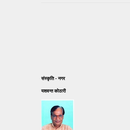
संस्‍कृति - नगर
यशवन्‍त कोठारी