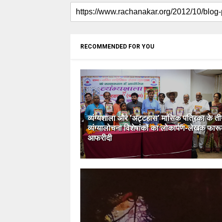
RECOMMENDED FOR YOU
व्यंग्यशाला और 'अट्टहास’ मासिक पत्रिका के त
व्यंग्यालोचना विशेषांकों का लोकार्पण-लेखक फार
आफरीदी