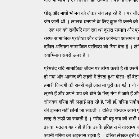
घीसू और माधो भोजन को लेकर जंग लड़ रहे हैं । पर जीत
जंग जारी थी । लालच धनपाने के लिए कुछ भी करने को त
। एक धन को सर्वोपरि मान रहा था दूसरा सम्‍मान और 
तरफ सामाजिक प्रतिष्‍ठा और दलित अस्‍मिता आसमान की 
दलित अस्‍मिता सामाजिक प्रतिष्‍ठा को गिरा देना है । 
स्‍वाभिमान सबसे ऊपर है ।
प्रेमचंद यदि सामाजिक जीवन पर व्‍यंग्‍य करते है तो उसमे
हो गया और आनन्‍द की लहरों में तैरता हुआ बोला- हाँ बे
हमारी जिन्‍दगी की सबसे बड़ी लालसा पूरी कर गई । वो न बैकु
लूटते हैं और अपने पाप को धोने के लिए गंगा में जाते हैं औ
सोनकर गरिमा की लड़ाई लड़ रहे है, ‘‘जी हाँ, गरिमा सर्वां
की इज्‍जत नहीं छीनी जा सकती । दलित चिन्‍तक अपने पूर्ण 
तरह से लड़ी जा सकती है । गरीब की बहू सब की भाभी क्‍
इसका मतलब यह नहीं है कि उसके इतिहास में तारतम्‍य नह
अपनी गरिमा का अहसास रहता है । दलित लेखक इसी बात क