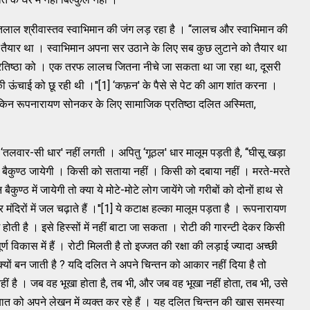
लाल श्रीवास्‍तव स्‍वाभिमान की जंग लड़ रहा है । ‘‘लालच और स्‍वाभिमान की
ैयार था । स्‍वाभिमान अपना सर उठाने के लिए सब कुछ लुटाने को तैयार था
प्रतिष्‍ठा को । एक तरफ लालच जितना नीचे जा सकता था जा रहा था, दूसरी
ऊंचाई को छू रही थी ।''[1] ‘कफ़न' के पैसे से पेट की आग शांत करना ।
लेकिन रूपनारायण सोनकर के लिए सामाजिक प्रतिष्‍ठा दलित अस्‍मिता,
ं ‘तलवार-सी धार' नहीं लगती । अपितु ‘गूठल' धार मालूम पड़ती है, ‘‘घीसू खड़ा
टा बैकुण्‍ठ जायेगी । किसी को सताया नहीं । किसी को दबाया नहीं । मरते-मरते
ण्‍ठ में जायेगी तो क्‍या ये मोटे-मोटे लोग जायेंगे जो गरीबों को दोनों हाथ से
र मंदिरों में जल चढ़ाते हैं ।''[1] ये कटाक्ष हल्‍का मालूम पड़ता है । रूपनारायण
ग होती है । इसे हिस्‍सों में नहीं बाटा जा सकता । रोटी की गारन्‍टी देकर किसी
विकास में हैं । रोटी मिलती है तो इज्‍जत की रक्षा की लड़ाई ज्‍यादा अच्‍छी
यों बन जाती है ? यदि दलित ने अपने चिन्‍तन को आकार नहीं दिया है तो
ीं है । जब वह भूखा होता है, तब भी, और जब वह भूखा नहीं होता, तब भी, उसे
ो अपने लेखन में व्‍यक्‍त कर रहे हैं । यह दलित चिन्‍तन की खास समस्‍या