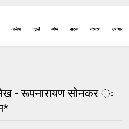
आलेख
ग़ज़लें
व्यंग्य
नाटक
संस्मरण
उपन्यास
आलेख - रूपनारायण सोनकर ः
न*