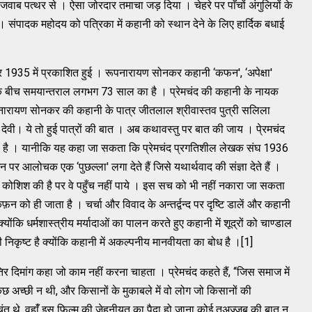
ा जवाब पत्‍थर से । ऐसा जोरदार तमाचा जड़ दिया । चेहरे पर पाँचों अंगुलियों के
 संपादक महोदय को पत्रिका में कहानी को स्‍थान देने के लिए हार्दिक बधाई
्‍बर 1935 में प्रकाशित हुई । रूपनारायण सोनकर कहानी ‘कफन', ‘अपेक्षा'
ं के बीच समयान्‍तराल लगभग 73 साल का है । प्रेमचंद की कहानी के नायक
र रूपनारायण सोनकर की कहानी के पात्र जीतलाल श्रीवास्‍तव पुत्री सलिला
 देवी। ये तो हुई पात्रों की बात । अब कथावस्‍तु पर बात की जाय । पे्रमचंद
 है । यानीकि यह कहा जा सकता कि प्रेमचंद प्रगतिशील लेखक संघ 1936
र आलोचक एक ‘पुछल्‍ला' लगा देते हैं जिसे यथार्थवाद की संज्ञा देते हैं ।
े की कोशिश की है पर वे पहुँच नहीं पाये । इस सच को भी नहीं नकारा जा सकता
को ही जाता है । चर्चा और विवाद के अन्‍तर्द्वन्‍द पर दृष्‍टि डालें और कहानी
क्‍योंकि धर्मशास्‍त्रीय मर्यादाओं का पालन करते हुए कहानी में शूद्रों को चाण्‍डाल
नी निकृष्‍ट है क्‍योंकि कहानी में अकल्‍पनीय मानवीयता का बोध है ।[1]
ातिर दिमांग कहा जो काम नहीं करना चाहता । प्रेमचंद कहते हैं, ‘‘जिस समाज में
अच्‍छी न थी, और किसानों के मुकाबले में वो लोग जो किसानों की
चिंत थे, वहांँ इस फिल्‍म की जेहनीयत का पैदा हो जाना कोई तअज्‍जुब की बात न