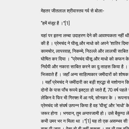
मेहतर जीतलाल श्रीवास्‍तव गर्व से बोला-
‘‘हमें मंजूर है ।''[1]
यहां पर इतना लम्‍बा उदाहरण देने की आवश्‍यकता नहीं थी 
की है । प्रेमचंद ने घीसू और माधो को अपने ‘शातिर दिमाग
कामचोर, लापरवाह, निकम्‍मे, निठल्‍ले और लालची साबित कर
घोषित कर दिया । ‘‘प्रेमचंद घीसू और माधो को कफन के ल
निर्दयी और नकारा साबित करने का दुःसाहस किया है । बा
भिजवाते हैं । जहाँ अन्‍य साहित्‍यकार जमीदारों को शोषक का 
। यहाँ प्रेमचंद ने जमींदारी का बड़ी श्रद्धा से यशोगान क
दोनों के पास पाँच रूपये इक्‍ट्‌ठा हो जाते हैं, 70 वर
लेकिन वे फिर भी गिरफ्‍त में आ गये, सोनकर के । रूपन
प्रेमचंद जो संघर्ष उत्‍पन्‍न किया है वह ‘घीसू' और ‘माधो'
जरूर होगा । भगवान, तुम अन्‍तरजामी हो। उसे बैकुण्‍ठ 
कभी उमर भर न मिला था ।''[1] यह तो एक असम्‍भव सी स
दारू पी जाय । ऐसा हो ही नहीं सकता । वह भी एक दलित क