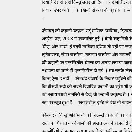
दिया है देर ही सही किन्‍तु उत्तर तो दिया । वह भी ईंट क
निशान उभर आये । किन शब्‍दों से आप की प्रशंसा करूं ।
।
प्रेमचंद की कहानी ‘कफ़न' उर्दू मासिक ‘जामिया', दिसम
अप्रैल-जून, 2008 में प्रकाशित हुई । दोनों कहानियो
‘घीसू' और ‘माधो' हैं स्‍त्री नायिका बुधिया तो वहीं प
श्रीवास्‍तव, संगम सक्‍सेना, सतनाम सक्‍सेना और गायत्री
की कहानी पर प्रगतिशील चेतना का आरोप लगाया जाता
स्‍थापना के पहले ही प्रगतिशील हो गये । तब उनके लेखन प
किन्‍तु ऐसा है नहीं । प्रेमचंद यथार्थ के निकट पहुँचन
कि बीसवीं सदी की सबसे विवादित कहानी का श्रेय भी कफ़न 
को ब्राह्मणवादी नजरिये से देखें, तो कहानी उत्‍कृष्‍ट है । 
रूप प्रस्‍तुत हुआ है । प्रगतिशील दृष्‍टि से देखे तो कहा
प्रेमचंद ने ‘घीसू' और ‘माधो' को निठल्‍ले किसानों का श
रात-दिन मेहनत करने वालों की हालत उनकी हालत से कुछ 
कमजोरियों से फायदा उठाना जानते थे, कहीं ज्‍यादा निश्‍