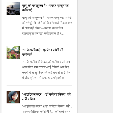
मृत्यु को महसूसता मैं -- पंकज प्रसून की
कविताएँ
मृत्यु को महसूसता मैं-- पंकज प्रसूनवह अंधेरी
कोठरीपूरे नौ महीने की कैदजिससे निकल कर
मैं आयावहीं अंधेरा---काला, कालादेख
रहामहसूस कर रहा सर्वत्रबदन हो र...
राम के फरियादी - प्रतिभा जोशी की
कविताएँ
राम के फ़रियादी कैकई की फरियाद लो लगा
आज फिर राम दरबार,आई कैकेयी अब लिए
नयनों में आंसू,शिकायतें कई राम से लाई दिल
में,और पूछे राम से अपराध अपने,क्यों द...
"आइडियल मदर" - डॉ कविता"किरण" की
लंबी कविता
"आइडियल मदर" ©डॉ कविता"किरण" माँएं..
अक्सर फैलियर क्यूँ होती हैं.... क्यूँ बच्चे तुलना