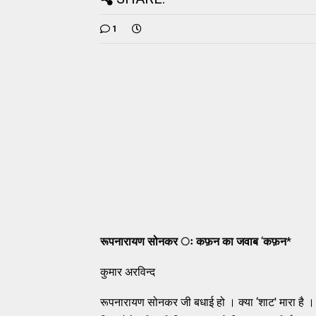
1
रूपनारायण सोनकर ः कफ़न का जवाब
‘
कफ़न
*
कुमार अरविन्‍द
रूपनारायण सोनकर जी बधाई हो । क्‍या ‘शाट' मारा है । गे