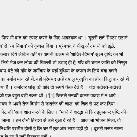
फिर भी बात को स्‍पष्‍ट करने के लिए आवश्‍यक था । दूसरी शर्त ‘भिष्‍ठा' उठाने
' से ‘स्‍वाभिमान' को कुचल दिया । प्रेमचंद ने घीसू और माधो को झूठे,
ार दिये लेकिन वहीं पर अपनी कलम से ‘शातिर-दिमाग' सूक्ष्‍म दृष्‍टि का भी
िये भेज कर लोक की खिल्‍ली तो उड़ाई ही है, गाँव की चमार जाति को निष्‍ठुर
प-बेटे को गाँव के जमींदार के यहाँ बुधिया के कफन के लिये चंदा करने
पर्याय मान रहे थे, वहीं प्रेमचंद उन्‍हें दयालु प्रवृत्ति का होना सिद्ध कर रहे थे
िया है । जमींदार घीसू की ओर दो रूपये फेंक देेते हैं । चंदा बटोरते-बटोरते
्ष पहले जो एक बहुत बड़ी रकम थी ।''[1] जिससे उनकी कलम पकड़ में न आये ।
ारायण ने अपने तेज दिमांग से ‘शतरंज की चाल' को चित से पट कर दिया ।
 के पेट की ‘आग' शांत करने के लिए । ‘‘माधो ने श्रद्धा से सिर झुकाकर पुष्‍टि की-
ले जाना । हम दोनों हिरदय से उसे दुआ दे रहे हैं । आज जो भोजन मिला, वो
्‍थिति प्रतीत होती है कि घर में एक ओर लाश पड़ी हो । दूसरी तरफ खाना
े घर में नहीं बिल्‍कुल नहीं ।