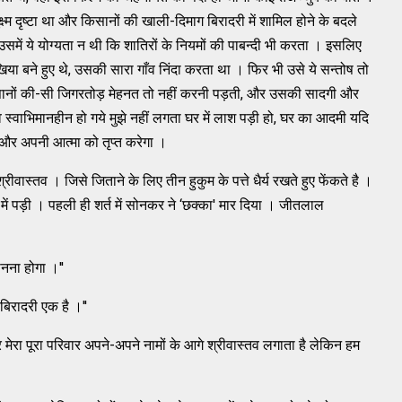
ूक्ष्‍म दृष्‍टा था और किसानों की खाली-दिमाग बिरादरी में शामिल होने के बदले
 उसमें ये योग्‍यता न थी कि शातिरों के नियमों की पाबन्‍दी भी करता । इसलिए
 बने हुए थे, उसकी सारा गाँव निंदा करता था । फिर भी उसे ये सन्‍तोष तो
सानों की-सी जिगरतोड़ मेहनत तो नहीं करनी पड़ती, और उसकी सादगी और
वे स्‍वाभिमानहीन हो गये मुझे नहीं लगता घर में लाश पड़ी हो, घर का आदमी यदि
और अपनी आत्‍मा को तृप्‍त करेगा ।
्‍तव । जिसे जिताने के लिए तीन हुकुम के पत्ते धैर्य रखते हुए फेंकते है ।
ं पड़ी । पहली ही शर्त में सोनकर ने ‘छक्‍का' मार दिया । जीतलाल
नना होगा ।''
बिरादरी एक है ।''
रा पूरा परिवार अपने-अपने नामों के आगे श्रीवास्‍तव लगाता है लेकिन हम