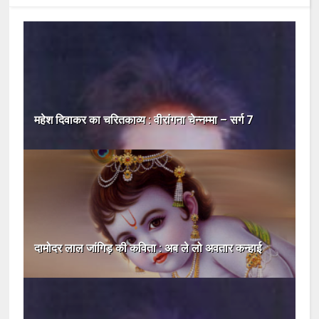
महेश दिवाकर का चरितकाव्य : वीरांगना चेन्नम्मा – सर्ग 7
दामोदर लाल जांगिड़ की कविता : अब ले लो अवतार कन्‍हाई