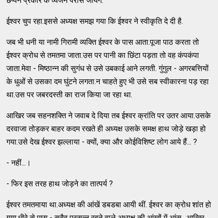
छप्पन प्रकार के व्यंजन परोसे जायेंगे.
ईश्वर चुप रहा.इससे अध्यक्ष समझ गया कि ईश्वर ने स्वीकृति दे दी है.
जब भी धनी या नामी गिरामी व्यक्ति ईश्वर के पास आता.पूजा पाठ करता तो
ईश्वर क्रोध से तमतमा जाता.उस पर पानी का छिंटा पड़ता तो वह कंपकंपा
जाता.मेवा - मिष्ठान्न की सुगंध से उसे उबकाई आने लगती. गुंगुल - अगरबत्तियों
के धुओं से उसका दम घुंटने लगता.न चाहते हुए भी उसे सब स्वीकारना पड़ रहा
था.उस पर जबरदस्ती का राज किया जा रहा था.
आखिर जब सहनशक्ति ने जवाब दे दिया तब ईश्वर क्रांति पर उतर आया.उसके
दरवाजा तोड़कर बाहर कदम रखते ही अध्यक्ष उसके समक्ष हाथ जोड़े खड़ा हो
गया.उसे देख ईश्वर झल्लाया - क्यों, क्या और कोईविशिष्ट लोग आये हैं... ?
- नहीं...।
- फिर इस तरह हाथ जोड़ने का तात्पर्य ?
ईश्वर तमतमाया था.अध्यक्ष की आंखें डबडबा आयी थीं. ईश्वर का क्रोध शांत हो
गया.धीरे से पूछा - सदैव प्रसन्न रहने वाले अध्यक्ष की आंखों में आंसू.. आखिर