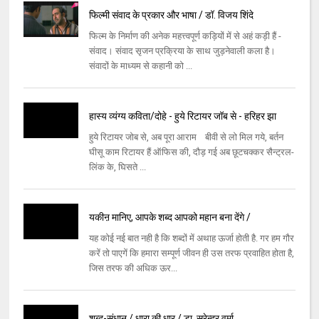
फिल्मी संवाद के प्रकार और भाषा / डॉ. विजय शिंदे
फिल्म के निर्माण की अनेक महत्त्वपूर्ण कड़ियों में से अहं कड़ी हैं -
संवाद। संवाद सृजन प्रक्रिया के साथ जुड़नेवाली कला है।
संवादों के माध्यम से कहानी को ...
हास्य व्यंग्य कविता/दोहे - हुये रिटायर जॉब से - हरिहर झा
हुये रिटायर जोब से, अब पूरा आराम बीवी से लो मिल गये, बर्तन
घीसू काम रिटायर हैं ऑफिस की, दौड़ गई अब छूटचक्कर सैन्ट्रल-
लिंक के, घिसते ...
यकीऩ मानिए, आपके शब्द आपको महान बना देंगे /
यह कोई नई बात नही है कि शब्दों में अथाह ऊर्जा होती है. गर हम गौर
करें तो पाएगें कि हमारा सम्पूर्ण जीवन ही उस तरफ प्रवाहित होता है,
जिस तरफ की अधिक ऊर...
शब्द-संधान / धारा की धार / डा, सुरेन्द्र वर्मा