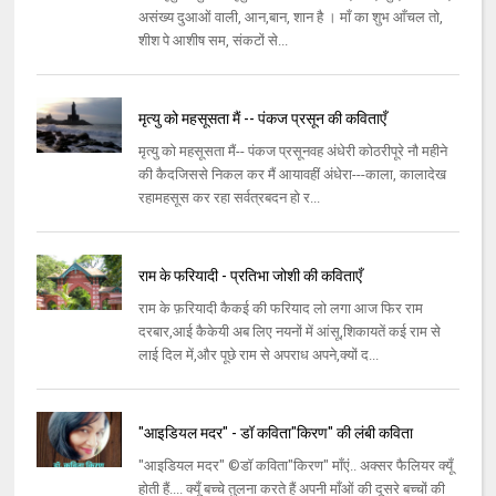
असंख्य दुआओं वाली, आन,बान, शान है । माँ का शुभ आँचल तो,
शीश पे आशीष सम, संकटों से...
मृत्यु को महसूसता मैं -- पंकज प्रसून की कविताएँ
मृत्यु को महसूसता मैं-- पंकज प्रसूनवह अंधेरी कोठरीपूरे नौ महीने
की कैदजिससे निकल कर मैं आयावहीं अंधेरा---काला, कालादेख
रहामहसूस कर रहा सर्वत्रबदन हो र...
राम के फरियादी - प्रतिभा जोशी की कविताएँ
राम के फ़रियादी कैकई की फरियाद लो लगा आज फिर राम
दरबार,आई कैकेयी अब लिए नयनों में आंसू,शिकायतें कई राम से
लाई दिल में,और पूछे राम से अपराध अपने,क्यों द...
"आइडियल मदर" - डॉ कविता"किरण" की लंबी कविता
"आइडियल मदर" ©डॉ कविता"किरण" माँएं.. अक्सर फैलियर क्यूँ
होती हैं.... क्यूँ बच्चे तुलना करते हैं अपनी माँओं की दूसरे बच्चों की