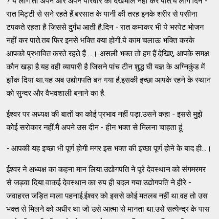
? ये लोग तो अपने और अपने परिवार की देखभाल नहीं कर पाते.ये लोग दिन -
रात मिट्टी से सने रहते हैं.बरसात के पानी की तरह इनके शरीर से पसीना
टपकते रहता है जिससे दुर्गंध आती है.दिन - रात कमाकर भी ये भरपेट भोजन
नहीं कर पाते.तब फिर इनसे भक्ति क्या होगी.ये काम चलाऊ भक्ति करके
आपको प्रभावित करते रहते हैं ...। असली भक्त तो हम हैं.देखिए, आपके समक्ष
कौन खड़ा है.यह वही व्यापारी है जिसने पांच टीन शुद्ध घी यज्ञ के अग्निकुंड में
झोंक दिया था.यह अब उद्योगपति बन गया है.इसकी इच्छा आपके रहने के स्थान
को सुन्दर और वैभवशाली बनाने का है.
ईश्वर पर अध्यक्ष की बातों का कोई प्रभाव नहीं पड़ा.उसने कहा - इससे मुझे
कोई सरोकार नहीं.मैं अपने उस दीन - हीन भक्त से मिलना चाहता हूं.
- आपकी यह इच्छा भी पूर्ण होगी मगर इस भक्त की इच्छा पूर्ण होने के बाद ही...।
ईश्वर ने अध्यक्ष का कहना मान लिया.उद्योगपति ने पूरे देवस्थान को संगमरमर
से जड़वा दिया.वाकई देवस्थान का रुप ही बदल गया.उद्योगपति ने हीरे -
जवाहरत जड़ित माला पहनाई.ईश्वर को इससे कोई मतलब नहीं था.वह तो उस
भक्त से मिलने को अधीर था जो उसे आत्मा से मानता था.उसे सत्येन्द्र के पास